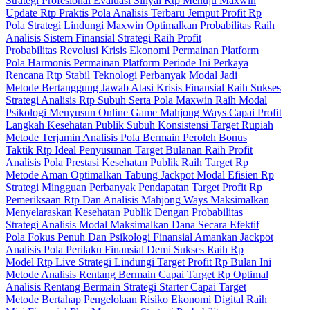
Strategi Profesional Evaluasi Sinyal Rtp Menuju Maxwin
Update Rtp Praktis Pola Analisis Terbaru Jemput Profit Rp
Pola Strategi Lindungi Maxwin Optimalkan Probabilitas Raih
Analisis Sistem Finansial Strategi Raih Profit
Probabilitas Revolusi Krisis Ekonomi Permainan Platform
Pola Harmonis Permainan Platform Periode Ini Perkaya
Rencana Rtp Stabil Teknologi Perbanyak Modal Jadi
Metode Bertanggung Jawab Atasi Krisis Finansial Raih Sukses
Strategi Analisis Rtp Subuh Serta Pola Maxwin Raih Modal
Psikologi Menyusun Online Game Mahjong Ways Capai Profit
Langkah Kesehatan Publik Subuh Konsistensi Target Rupiah
Metode Terjamin Analisis Pola Bermain Peroleh Bonus
Taktik Rtp Ideal Penyusunan Target Bulanan Raih Profit
Analisis Pola Prestasi Kesehatan Publik Raih Target Rp
Metode Aman Optimalkan Tabung Jackpot Modal Efisien Rp
Strategi Mingguan Perbanyak Pendapatan Target Profit Rp
Pemeriksaan Rtp Dan Analisis Mahjong Ways Maksimalkan
Menyelaraskan Kesehatan Publik Dengan Probabilitas
Strategi Analisis Modal Maksimalkan Dana Secara Efektif
Pola Fokus Penuh Dan Psikologi Finansial Amankan Jackpot
Analisis Pola Perilaku Finansial Demi Sukses Raih Rp
Model Rtp Live Strategi Lindungi Target Profit Rp Bulan Ini
Metode Analisis Rentang Bermain Capai Target Rp Optimal
Analisis Rentang Bermain Strategi Starter Capai Target
Metode Bertahap Pengelolaan Risiko Ekonomi Digital Raih