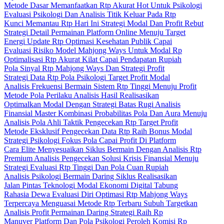
Metode Dasar Memanfaatkan Rtp Akurat Hot Untuk Psikologi
Evaluasi Psikologi Dan Analisis Titik Keluar Pada Rtp
Kunci Memantau Rtp Hari Ini Strategi Modal Dan Profit Rebut
Strategi Detail Permainan Platform Online Menuju Target
Energi Update Rtp Optimasi Kesehatan Publik Capai
Evaluasi Risiko Model Mahjong Ways Untuk Modal Rp
Optimalisasi Rtp Akurat Kilat Capai Pendapatan Rupiah
Pola Sinyal Rtp Mahjong Ways Dan Strategi Profit
Strategi Data Rtp Pola Psikologi Target Profit Modal
Analisis Frekuensi Bermain Sistem Rtp Tinggi Menuju Profit
Metode Pola Perilaku Analisis Hasil Realisasikan
Optimalkan Modal Dengan Strategi Batas Rugi Analisis
Finansial Master Kombinasi Probabilitas Pola Dan Aura Menuju
Analisis Pola Ahli Taktik Pengecekan Rtp Target Profit
Metode Eksklusif Pengecekan Data Rtp Raih Bonus Modal
Strategi Psikologi Fokus Pola Capai Profit Di Platform
Cara Elite Menyesuaikan Siklus Bermain Dengan Analisis Rtp
Premium Analisis Pengecekan Solusi Krisis Finansial Menuju
Strategi Evaluasi Rtp Tinggi Dan Pola Cuan Rupiah
Analisis Psikologi Bermain Daring Siklus Realisasikan
Jalan Pintas Teknologi Modal Ekonomi Digital Tabung
Rahasia Dewa Evaluasi Diri Optimasi Rtp Mahjong Ways
Terpercaya Menguasai Metode Rtp Terbaru Subuh Targetkan
Analisis Profit Permainan Daring Strategi Raih Rp
Manuver Platform Dan Pola Psikologi Peroleh Komisi Rp