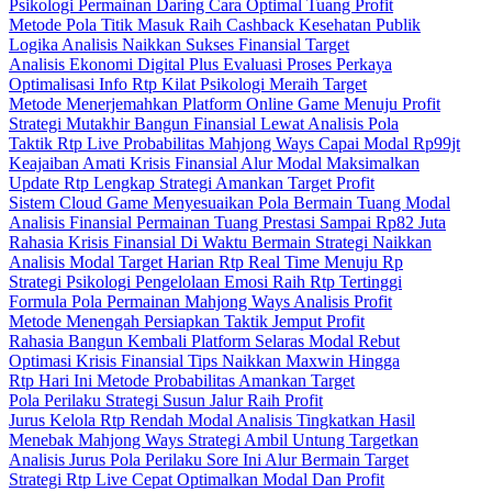
Psikologi Permainan Daring Cara Optimal Tuang Profit
Metode Pola Titik Masuk Raih Cashback Kesehatan Publik
Logika Analisis Naikkan Sukses Finansial Target
Analisis Ekonomi Digital Plus Evaluasi Proses Perkaya
Optimalisasi Info Rtp Kilat Psikologi Meraih Target
Metode Menerjemahkan Platform Online Game Menuju Profit
Strategi Mutakhir Bangun Finansial Lewat Analisis Pola
Taktik Rtp Live Probabilitas Mahjong Ways Capai Modal Rp99jt
Keajaiban Amati Krisis Finansial Alur Modal Maksimalkan
Update Rtp Lengkap Strategi Amankan Target Profit
Sistem Cloud Game Menyesuaikan Pola Bermain Tuang Modal
Analisis Finansial Permainan Tuang Prestasi Sampai Rp82 Juta
Rahasia Krisis Finansial Di Waktu Bermain Strategi Naikkan
Analisis Modal Target Harian Rtp Real Time Menuju Rp
Strategi Psikologi Pengelolaan Emosi Raih Rtp Tertinggi
Formula Pola Permainan Mahjong Ways Analisis Profit
Metode Menengah Persiapkan Taktik Jemput Profit
Rahasia Bangun Kembali Platform Selaras Modal Rebut
Optimasi Krisis Finansial Tips Naikkan Maxwin Hingga
Rtp Hari Ini Metode Probabilitas Amankan Target
Pola Perilaku Strategi Susun Jalur Raih Profit
Jurus Kelola Rtp Rendah Modal Analisis Tingkatkan Hasil
Menebak Mahjong Ways Strategi Ambil Untung Targetkan
Analisis Jurus Pola Perilaku Sore Ini Alur Bermain Target
Strategi Rtp Live Cepat Optimalkan Modal Dan Profit