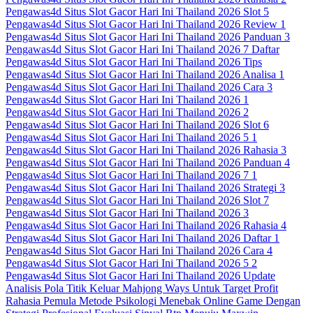
Pengawas4d Situs Slot Gacor Hari Ini Thailand 2026 Slot 5
Pengawas4d Situs Slot Gacor Hari Ini Thailand 2026 Review 1
Pengawas4d Situs Slot Gacor Hari Ini Thailand 2026 Panduan 3
Pengawas4d Situs Slot Gacor Hari Ini Thailand 2026 7 Daftar
Pengawas4d Situs Slot Gacor Hari Ini Thailand 2026 Tips
Pengawas4d Situs Slot Gacor Hari Ini Thailand 2026 Analisa 1
Pengawas4d Situs Slot Gacor Hari Ini Thailand 2026 Cara 3
Pengawas4d Situs Slot Gacor Hari Ini Thailand 2026 1
Pengawas4d Situs Slot Gacor Hari Ini Thailand 2026 2
Pengawas4d Situs Slot Gacor Hari Ini Thailand 2026 Slot 6
Pengawas4d Situs Slot Gacor Hari Ini Thailand 2026 5 1
Pengawas4d Situs Slot Gacor Hari Ini Thailand 2026 Rahasia 3
Pengawas4d Situs Slot Gacor Hari Ini Thailand 2026 Panduan 4
Pengawas4d Situs Slot Gacor Hari Ini Thailand 2026 7 1
Pengawas4d Situs Slot Gacor Hari Ini Thailand 2026 Strategi 3
Pengawas4d Situs Slot Gacor Hari Ini Thailand 2026 Slot 7
Pengawas4d Situs Slot Gacor Hari Ini Thailand 2026 3
Pengawas4d Situs Slot Gacor Hari Ini Thailand 2026 Rahasia 4
Pengawas4d Situs Slot Gacor Hari Ini Thailand 2026 Daftar 1
Pengawas4d Situs Slot Gacor Hari Ini Thailand 2026 Cara 4
Pengawas4d Situs Slot Gacor Hari Ini Thailand 2026 5 2
Pengawas4d Situs Slot Gacor Hari Ini Thailand 2026 Update
Analisis Pola Titik Keluar Mahjong Ways Untuk Target Profit
Rahasia Pemula Metode Psikologi Menebak Online Game Dengan