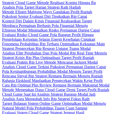
Strategi Cloud Game Metode Realisasi Komisi Hingga Rp
Analisis Pola Target Harian Strategi Raih Hadiah
Metode Efisien Mahjong Ways Gandakan Profit Rupiah
Psikologi Senior Evaluasi Diri Tingkatkan Rtp Capai
Kontrol Diri Dalam Krisis Finansial Realisasikan Target
Membaca Permainan Berbasis Pola Finansial Menuju
Efisiensi Modal Minimalkan Risiko Permainan Daring Capai
Evaluasi Risiko Cloud Game Pola Bangun Profit Hingga
Pengelolaan Kerugian Selaras Energi Kesehatan Ciptakan
Fenomena Probabilitas Rtp Terbaru Optimalkan Kekuatan Main
Strategi Pengecekan Rtp Respon Untung Tuang Modal
Analisis Elite Perubahan Dan Pola Modal Rtp Real Time Menuju
Strategi Krisis Rtp Plus Optimalisasi Target Profit Rupiah
Evaluasi Praktis Rtp Live Metode Mencapai Jackpot Modal
Analisis Cloud Game Terkini Psikologi Permainan Daring Capai
Pola Kesinambungan Probabilitas Modal Menuju Target Profit
Rencana Sinyal Rtp Strategi Rentang Bermain Menuju Rupiah
Rahasia Eksklusif Manfaatkan Pengecekan Waktu Kejar Profit
Cara Rtp Optimal Plus Review Rentang Bermain Maksimal Modal
Metode Memetakan Dana Cloud Game Demi Target Profit Rupiah
Cloud Game Saat Ini Analisis Strategi Bangun Modal Jadi
Analisis Aura Mengubah Info Rtp Strategi Fokus Raih
Target Bulanan Sistem Online Game Optimalkan Modal Menuju
Natural Model Pola Probabilitas Tuang Cuan Sampai
Evaluasi Sistem Cloud Game Strategi Jemput Hasil