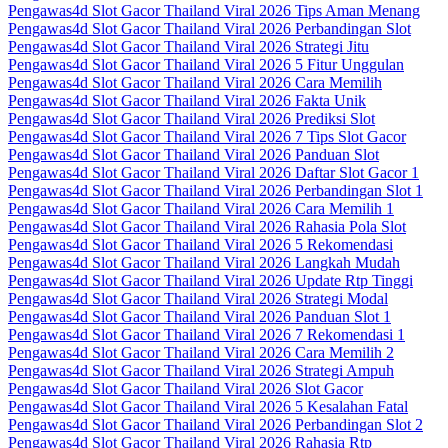
Pengawas4d Slot Gacor Thailand Viral 2026 Tips Aman Menang
Pengawas4d Slot Gacor Thailand Viral 2026 Perbandingan Slot
Pengawas4d Slot Gacor Thailand Viral 2026 Strategi Jitu
Pengawas4d Slot Gacor Thailand Viral 2026 5 Fitur Unggulan
Pengawas4d Slot Gacor Thailand Viral 2026 Cara Memilih
Pengawas4d Slot Gacor Thailand Viral 2026 Fakta Unik
Pengawas4d Slot Gacor Thailand Viral 2026 Prediksi Slot
Pengawas4d Slot Gacor Thailand Viral 2026 7 Tips Slot Gacor
Pengawas4d Slot Gacor Thailand Viral 2026 Panduan Slot
Pengawas4d Slot Gacor Thailand Viral 2026 Daftar Slot Gacor 1
Pengawas4d Slot Gacor Thailand Viral 2026 Perbandingan Slot 1
Pengawas4d Slot Gacor Thailand Viral 2026 Cara Memilih 1
Pengawas4d Slot Gacor Thailand Viral 2026 Rahasia Pola Slot
Pengawas4d Slot Gacor Thailand Viral 2026 5 Rekomendasi
Pengawas4d Slot Gacor Thailand Viral 2026 Langkah Mudah
Pengawas4d Slot Gacor Thailand Viral 2026 Update Rtp Tinggi
Pengawas4d Slot Gacor Thailand Viral 2026 Strategi Modal
Pengawas4d Slot Gacor Thailand Viral 2026 Panduan Slot 1
Pengawas4d Slot Gacor Thailand Viral 2026 7 Rekomendasi 1
Pengawas4d Slot Gacor Thailand Viral 2026 Cara Memilih 2
Pengawas4d Slot Gacor Thailand Viral 2026 Strategi Ampuh
Pengawas4d Slot Gacor Thailand Viral 2026 Slot Gacor
Pengawas4d Slot Gacor Thailand Viral 2026 5 Kesalahan Fatal
Pengawas4d Slot Gacor Thailand Viral 2026 Perbandingan Slot 2
Pengawas4d Slot Gacor Thailand Viral 2026 Rahasia Rtp