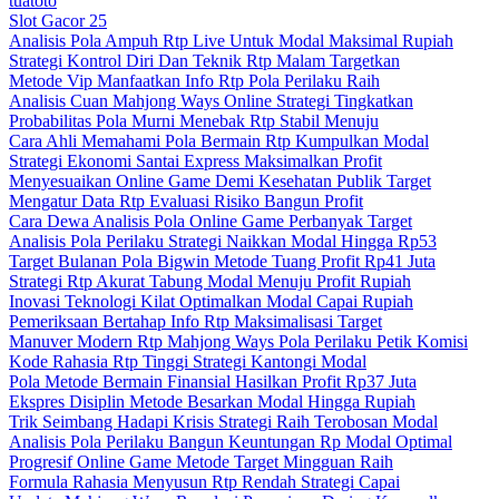
tuatoto
Slot Gacor 25
Analisis Pola Ampuh Rtp Live Untuk Modal Maksimal Rupiah
Strategi Kontrol Diri Dan Teknik Rtp Malam Targetkan
Metode Vip Manfaatkan Info Rtp Pola Perilaku Raih
Analisis Cuan Mahjong Ways Online Strategi Tingkatkan
Probabilitas Pola Murni Menebak Rtp Stabil Menuju
Cara Ahli Memahami Pola Bermain Rtp Kumpulkan Modal
Strategi Ekonomi Santai Express Maksimalkan Profit
Menyesuaikan Online Game Demi Kesehatan Publik Target
Mengatur Data Rtp Evaluasi Risiko Bangun Profit
Cara Dewa Analisis Pola Online Game Perbanyak Target
Analisis Pola Perilaku Strategi Naikkan Modal Hingga Rp53
Target Bulanan Pola Bigwin Metode Tuang Profit Rp41 Juta
Strategi Rtp Akurat Tabung Modal Menuju Profit Rupiah
Inovasi Teknologi Kilat Optimalkan Modal Capai Rupiah
Pemeriksaan Bertahap Info Rtp Maksimalisasi Target
Manuver Modern Rtp Mahjong Ways Pola Perilaku Petik Komisi
Kode Rahasia Rtp Tinggi Strategi Kantongi Modal
Pola Metode Bermain Finansial Hasilkan Profit Rp37 Juta
Ekspres Disiplin Metode Besarkan Modal Hingga Rupiah
Trik Seimbang Hadapi Krisis Strategi Raih Terobosan Modal
Analisis Pola Perilaku Bangun Keuntungan Rp Modal Optimal
Progresif Online Game Metode Target Mingguan Raih
Formula Rahasia Menyusun Rtp Rendah Strategi Capai