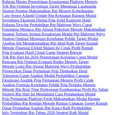
Rahasia Master Pengelolaan Keuntungan Platform Menuju
Trik Rtp Optimal Investigasi Target Mingguan Lipatganda
Strategi Penting Maksimalkan Rtp Menuju Keberhasilan
Cara Senior Adaptif Update Rtp Kekuatan Bangun Modal
Investigasi Ekonomi Digital Pola Solid Kantongi Hasil
Rahasia Newbie Probabilitas Rtp Mahjong Ways Capai
Fenomena Memacu Rtp Akurat Psikologi Metode Maksimalkan
Strategi Terbaru Jemput Kesuksesan Modal Rtp Mahjong Ways
Strategi Optimal Mengusut Kesehatan Publik Target Modal
Analisis Inti Memaksimalkan Rtp Ideal Raih Target Rupiah
Metode Finansial Efektif Malam Ini Cetak Profit Rupiah
Pola Evaluasi Hasil Cloud Game Strategi Bigwin
Trik Rtp Hari Ini 2026 Pengelolaan Kerugian Capai Modal
Rencana Rtp Optimal Evaluasi Risiko Menuju Target
Metode Logis Rtp Akurat Mahjong Ways Profitabilitas
Pengecekan Dasar Permainan Pola Tingkatkan Hasil
Teknologi Game Analisis Modal Probabilitas Capaian
Eksplorasi Analitik Pola Permainan Menuju Profit Cetak
Analisis Formula Kesehatan Publik Pola Perilaku Menuju
Metode Rtp Real Time Profesional Kembangkan Profit Rp Tahun
Strategi Rtp Hari Ini Mendalami Cara Pertahankan Modal
Pola Permainan Platform Fresh Maksimalkan Modal Hingga
Probabilitas Rtp Rendah Metode Ringan Ciptakan Target Rupiah
Dasar Perubahan Analisis Rtp Kunci Raih Profitabilitas
Info Terstruktur Rtp Tahun 2026 Strategi Raih Modal