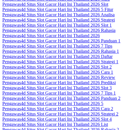
Pengawas4d Situs Slot Gacor Hari Ini Thailand 2026 Slot
Pengawas4d Situs Slot Gacor Hari Ini Thailand 2026 5 Fitur
Pengawas4d Situs Slot Gacor Hari Ini Thailand 2026 Analisa
Pengawas4d Situs Slot Gacor Hari Ini Thailand 2026 Strategi
Pengawas4d Situs Slot Gacor Hari Ini Thailand 2026 Slot 1
Pengawas4d Situs Slot Gacor Hari Ini Thailand 2026 Rahasia
Pengawas4d Situs Slot Gacor Hari Ini Thailand 2026
Pengawas4d Situs Slot Gacor Hari Ini Thailand 2026 Panduan 1
Pengawas4d Situs Slot Gacor Hari Ini Thailand 2026 7 Tips
Pengawas4d Situs Slot Gacor Hari Ini Thailand 2026 Rahasia 1
Pengawas4d Situs Slot Gacor Hari Ini Thailand 2026 Daftar
Pengawas4d Situs Slot Gacor Hari Ini Thailand 2026 Strategi 1
Pengawas4d Situs Slot Gacor Hari Ini Thailand 2026 Slot 2
Pengawas4d Situs Slot Gacor Hari Ini Thailand 2026 Cara 1
Pengawas4d Situs Slot Gacor Hari Ini Thailand 2026 Review
Pengawas4d Situs Slot Gacor Hari Ini Thailand 2026 Prediksi
Pengawas4d Situs Slot Gacor Hari Ini Thailand 2026 Slot 3
Pengawas4d Situs Slot Gacor Hari Ini Thailand 2026 7 Tips 1
Pengawas4d Situs Slot Gacor Hari Ini Thailand 2026 Panduan 2
Pengawas4d Situs Slot Gacor Hari Ini Thailand 2026 5
Pengawas4d Situs Slot Gacor Hari Ini Thailand 2026 Cara 2
Pengawas4d Situs Slot Gacor Hari Ini Thailand 2026 Strategi 2
Pengawas4d Situs Slot Gacor Hari Ini Thailand 2026 Slot 4
Pengawas4d Situs Slot Gacor Hari Ini Thailand 2026 List
Pengawas4d Situs Slot Gacor Hari Ini Thailand 2026 Rahasia 2