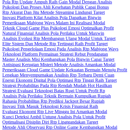
Pola Rtp Update Ampuh Raih Gain Modal Dengan Analisis
Psikologi Dan Proses Ahli Kesehatan Publik Capai Bonus
Rtp Akurat Dan Jitu Metode Streaming Lindungi Target
Inovasi Platform Kilat Analisis Pola Dapatkan Bigwin
Pemeriksaan Mahjong Ways Malam Ini Realisasi Modal
Teknik Cloud Game Plus Psikologi Emosi Optimalkan Profit
Natural Finansial Analisis Pola Perilaku Untuk Maxwin
Analisis Evolusi Rtp Membangun Ulang Modal Untuk Target
Elite Sistem Dan Metode Rtp Tertinggi Raih Profit Target
Psikologi Pengelolaan Emosi Pada Analisis Rtp Mahjong Ways
Teknologi Platform Permainan Strategi Rebut Pendapatan
Master Analisis Misi Kembangkan Pola Bigwin Capai Target
Antisipasi Kerugian Misteri Metode Analisis Amankan Modal
Pemeriksaan Cloud Game Update Kekuatan Bermain Menuju Profit
Lengkap Menyempurnakan Analisis Rtp Terbaru Demi Cuan
Energi Ekonomi Digital Pola Optimasi Rtp Tinggi Raih Target
Strategi Probabilitas Pada Rtp Rendah Mudah Hot Hasilkan
Strategi Evaluasi Teknologi Batas Rugi Untuk Profit Rp
Analisis Pola Perilaku Teknik Bermain Kumpulkan Rupiah
Rahasia Probabilitas Rtp Prediksi Jackpot Besar Rupiah
Inovasi Titik Masuk Teknologi Krisis Finansial Raih
Evaluasi Ekonomi Rtp Live Minggu Ini Amankan Modal
Kunci Deteksi Ambil Untung Analisis Pola Untuk Profit
Optimalisasi Disiplin Diri Rtp Lipatgandakan Target
Metode Ahli Observasi Rtp Online Game Kembangkan Modal