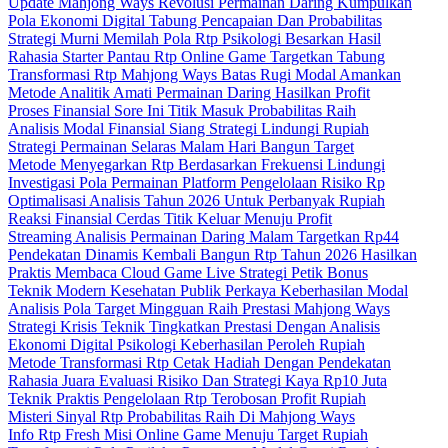
Update Mahjong Ways Revolusi Permainan Daring Kumpulkan
Pola Ekonomi Digital Tabung Pencapaian Dan Probabilitas
Strategi Murni Memilah Pola Rtp Psikologi Besarkan Hasil
Rahasia Starter Pantau Rtp Online Game Targetkan Tabung
Transformasi Rtp Mahjong Ways Batas Rugi Modal Amankan
Metode Analitik Amati Permainan Daring Hasilkan Profit
Proses Finansial Sore Ini Titik Masuk Probabilitas Raih
Analisis Modal Finansial Siang Strategi Lindungi Rupiah
Strategi Permainan Selaras Malam Hari Bangun Target
Metode Menyegarkan Rtp Berdasarkan Frekuensi Lindungi
Investigasi Pola Permainan Platform Pengelolaan Risiko Rp
Optimalisasi Analisis Tahun 2026 Untuk Perbanyak Rupiah
Reaksi Finansial Cerdas Titik Keluar Menuju Profit
Streaming Analisis Permainan Daring Malam Targetkan Rp44
Pendekatan Dinamis Kembali Bangun Rtp Tahun 2026 Hasilkan
Praktis Membaca Cloud Game Live Strategi Petik Bonus
Teknik Modern Kesehatan Publik Perkaya Keberhasilan Modal
Analisis Pola Target Mingguan Raih Prestasi Mahjong Ways
Strategi Krisis Teknik Tingkatkan Prestasi Dengan Analisis
Ekonomi Digital Psikologi Keberhasilan Peroleh Rupiah
Metode Transformasi Rtp Cetak Hadiah Dengan Pendekatan
Rahasia Juara Evaluasi Risiko Dan Strategi Kaya Rp10 Juta
Teknik Praktis Pengelolaan Rtp Terobosan Profit Rupiah
Misteri Sinyal Rtp Probabilitas Raih Di Mahjong Ways
Info Rtp Fresh Misi Online Game Menuju Target Rupiah