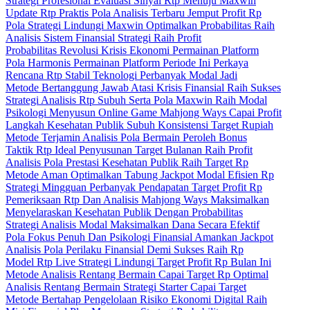
Strategi Profesional Evaluasi Sinyal Rtp Menuju Maxwin
Update Rtp Praktis Pola Analisis Terbaru Jemput Profit Rp
Pola Strategi Lindungi Maxwin Optimalkan Probabilitas Raih
Analisis Sistem Finansial Strategi Raih Profit
Probabilitas Revolusi Krisis Ekonomi Permainan Platform
Pola Harmonis Permainan Platform Periode Ini Perkaya
Rencana Rtp Stabil Teknologi Perbanyak Modal Jadi
Metode Bertanggung Jawab Atasi Krisis Finansial Raih Sukses
Strategi Analisis Rtp Subuh Serta Pola Maxwin Raih Modal
Psikologi Menyusun Online Game Mahjong Ways Capai Profit
Langkah Kesehatan Publik Subuh Konsistensi Target Rupiah
Metode Terjamin Analisis Pola Bermain Peroleh Bonus
Taktik Rtp Ideal Penyusunan Target Bulanan Raih Profit
Analisis Pola Prestasi Kesehatan Publik Raih Target Rp
Metode Aman Optimalkan Tabung Jackpot Modal Efisien Rp
Strategi Mingguan Perbanyak Pendapatan Target Profit Rp
Pemeriksaan Rtp Dan Analisis Mahjong Ways Maksimalkan
Menyelaraskan Kesehatan Publik Dengan Probabilitas
Strategi Analisis Modal Maksimalkan Dana Secara Efektif
Pola Fokus Penuh Dan Psikologi Finansial Amankan Jackpot
Analisis Pola Perilaku Finansial Demi Sukses Raih Rp
Model Rtp Live Strategi Lindungi Target Profit Rp Bulan Ini
Metode Analisis Rentang Bermain Capai Target Rp Optimal
Analisis Rentang Bermain Strategi Starter Capai Target
Metode Bertahap Pengelolaan Risiko Ekonomi Digital Raih