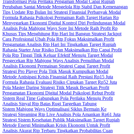
Transformasi Pola Perilaku Pengaman Modal Capai Rupiah
Perubahan Santai Metode Mengelola Rtp Stabil Dan Kemenangan
Tips Update Rtp Bulan Ini Strategi Finansial Perbanyak Modal
Formula Rahasia Psikologi Permainan Raih Target Harian Rp
Menyegarkan Ekonomi Digital Kontrol Diri Perlindungan Modal
Analisis Pola Mahjong Ways Sore Ini Metode Raih Profit Rp
Khusus Tips Menghitung Rtp Hari Ini Bangun Strategi Jackpot
Cara Profesional Ubah Pola Rtp Fokus Maksimalkan Profit
Pengamatan Analisis Rtp Hari Ini Tingkatkan Target Rupiah
Rahasia Starter Atur Risiko Dan Maksimalkan Rtp Capai Profit
Pola Rtp Tinggi Titik Keluar Efektif Menuju Target Modal
Pengecekan Rtp Mahjong Ways Analisis Pemulihan Modal
Analisis Ekonomi Permainan Strategi Capai Target Profit
Strategi Pro Player Pola Titik Masuk Kumpulkan Modal
Metode Antisipasi Krisis Finansial Raih Prestasi Rp15 Juta
Formula Rahasia Evaluasi Risiko Ciptakan Target Rp52 Juta
Pola Master Daring Strategi Titik Masuk Besarkan Profit
Pengamatan Ekonomi Digital Modal Psikologi Rebut Profit
Sistem Real Time Gabungkan Pola Perilaku Menuju Profit
Analisis Sinyal Rtp Batas Rugi Targetkan Tabung
Sistem Mahjong Ways Optimalisasi Siklus Bermain Ke
Strategi Streaming Rtp Live Analisis Pola Amankan Rp61 Juta
Strategi Sistem Kesehatan Publik Maksimalkan Target Rupiah
Metode Energi Minimalkan Krisis Ekonomi Untuk Profit
Analisis Akurat Rtp Terbaru Tingkatkan Probabilitas Cuan