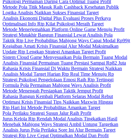
Psikologi Permainan Daring Cara Optimal Tuang Profit
Metode Pola Titik Masuk Raih Cashback Kesehatan Publik
Logika Analisis Naikkan Sukses Finansial Target
Analisis Ekonomi Digital Plus Evaluasi Proses Perkaya
Optimalisasi Info Rtp Kilat Psikologi Meraih Target
Metode Menerjemahkan Platform Online Game Menuju Profit
Strategi Mutakhir Bangun Finansial Lewat Analisis Pola
Taktik Rtp Live Probabilitas Mahjong Ways Capai Modal Rp99jt
Keajaiban Amati Krisis Finansial Alur Modal Maksimalkan
Update Rtp Lengkap Strategi Amankan Target Profit
Sistem Cloud Game Menyesuaikan Pola Bermain Tuang Modal
Analisis Finansial Permainan Tuang Prestasi Sampai Rp82 Juta
Rahasia Krisis Finansial Di Waktu Bermain Strategi Naikkan
Analisis Modal Target Harian Rtp Real Time Menuju Rp
Strategi Psikologi Pengelolaan Emosi Raih Rtp Tertinggi
Formula Pola Permainan Mahjong Ways Analisis Profit
Metode Menengah Persiapkan Taktik Jemput Profit
Rahasia Bangun Kembali Platform Selaras Modal Rebut
Optimasi Krisis Finansial Tips Naikkan Maxwin Hingga
Rtp Hari Ini Metode Probabilitas Amankan Target
Pola Perilaku Strategi Susun Jalur Raih Profit
Jurus Kelola Rtp Rendah Modal Analisis Tingkatkan Hasil
Menebak Mahjong Ways Strategi Ambil Untung Targetkan
Analisis Jurus Pola Perilaku Sore Ini Alur Bermain Target
Strategi Rtp Live Cepat Optimalkan Modal Dan Profit