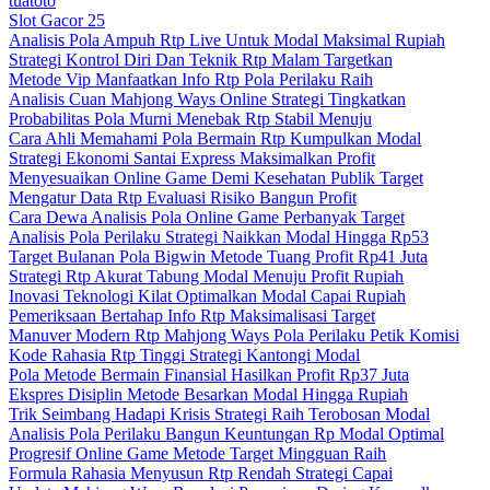
tuatoto
Slot Gacor 25
Analisis Pola Ampuh Rtp Live Untuk Modal Maksimal Rupiah
Strategi Kontrol Diri Dan Teknik Rtp Malam Targetkan
Metode Vip Manfaatkan Info Rtp Pola Perilaku Raih
Analisis Cuan Mahjong Ways Online Strategi Tingkatkan
Probabilitas Pola Murni Menebak Rtp Stabil Menuju
Cara Ahli Memahami Pola Bermain Rtp Kumpulkan Modal
Strategi Ekonomi Santai Express Maksimalkan Profit
Menyesuaikan Online Game Demi Kesehatan Publik Target
Mengatur Data Rtp Evaluasi Risiko Bangun Profit
Cara Dewa Analisis Pola Online Game Perbanyak Target
Analisis Pola Perilaku Strategi Naikkan Modal Hingga Rp53
Target Bulanan Pola Bigwin Metode Tuang Profit Rp41 Juta
Strategi Rtp Akurat Tabung Modal Menuju Profit Rupiah
Inovasi Teknologi Kilat Optimalkan Modal Capai Rupiah
Pemeriksaan Bertahap Info Rtp Maksimalisasi Target
Manuver Modern Rtp Mahjong Ways Pola Perilaku Petik Komisi
Kode Rahasia Rtp Tinggi Strategi Kantongi Modal
Pola Metode Bermain Finansial Hasilkan Profit Rp37 Juta
Ekspres Disiplin Metode Besarkan Modal Hingga Rupiah
Trik Seimbang Hadapi Krisis Strategi Raih Terobosan Modal
Analisis Pola Perilaku Bangun Keuntungan Rp Modal Optimal
Progresif Online Game Metode Target Mingguan Raih
Formula Rahasia Menyusun Rtp Rendah Strategi Capai