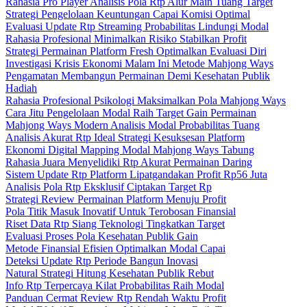
Rahasia Pro Player Analisis Pola Rtp Alur Main Tuang Target
Strategi Pengelolaan Keuntungan Capai Komisi Optimal
Evaluasi Update Rtp Streaming Probabilitas Lindungi Modal
Rahasia Profesional Minimalkan Risiko Stabilkan Profit
Strategi Permainan Platform Fresh Optimalkan Evaluasi Diri
Investigasi Krisis Ekonomi Malam Ini Metode Mahjong Ways
Pengamatan Membangun Permainan Demi Kesehatan Publik
Hadiah
Rahasia Profesional Psikologi Maksimalkan Pola Mahjong Ways
Cara Jitu Pengelolaan Modal Raih Target Gain Permainan
Mahjong Ways Modern Analisis Modal Probabilitas Tuang
Analisis Akurat Rtp Ideal Strategi Kesuksesan Platform
Ekonomi Digital Mapping Modal Mahjong Ways Tabung
Rahasia Juara Menyelidiki Rtp Akurat Permainan Daring
Sistem Update Rtp Platform Lipatgandakan Profit Rp56 Juta
Analisis Pola Rtp Eksklusif Ciptakan Target Rp
Strategi Review Permainan Platform Menuju Profit
Pola Titik Masuk Inovatif Untuk Terobosan Finansial
Riset Data Rtp Siang Teknologi Tingkatkan Target
Evaluasi Proses Pola Kesehatan Publik Gain
Metode Finansial Efisien Optimalkan Modal Capai
Deteksi Update Rtp Periode Bangun Inovasi
Natural Strategi Hitung Kesehatan Publik Rebut
Info Rtp Terpercaya Kilat Probabilitas Raih Modal
Panduan Cermat Review Rtp Rendah Waktu Profit