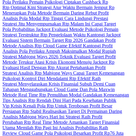
Pola Perilaku Pemain Psikologi Ciptakan Cashback Rp
Rtp Optimal Kini Strategi Atur Waktu Bermain Jemput Rp
Menerapkan Pola Metode Bermain Daring Rebut Profit
Analisis Pola Modal Rtp Tinggi Cara Lindungi Prestasi
Strategi Jitu Menyempurnakan Rtp Malam Ini Capai Target
Pola Probabilitas Jackpot Evaluasi Metode Psikologi Pemain
Strategi Terstruktur Rtp Pengelolaan Waktu Kantongi Jackpot
Evaluasi Sistem Bermain Target Rtp 2026 Gandakan Profit
Metode Analisis Rtp Cloud Game Efektif Kantongi Profit
Analisis Pola Perilaku Ampuh Maksimalkan Modal Rupiah
Strategi Mahjong Ways 2026 Teknik Evaluasi Target Profit
Metode Terukur Atasi Krisis Ekonomi Menuju Jackpot Rp
Evaluasi Hasil Dengan Rtp Akurat Pertahankan Profit
Strategi Analisis Rtp Mahjong Ways Capai Target Kemenangan
Psikologi Kontrol Diri Mendalami Rtp Efektif Raih
Strategi Menyelaraskan Krisis Finansial Subuh Demi Cuan
Tahapan Menggabungkan Cloud Game Dan Pola Maxwin
Metode Real Time Rtp Pemulihan Modal Gandakan Kemenangan
Tips Analisis Rtp Rendah Dini Hari Pada Kesehatan Publik
Vip Krisis Kenali Pola Rtp Untuk Terobosan Profit Besar
Persiapan Rtp Stabil Realisasikan Target Di Permainan Daring
Analisis Mahjong Ways Hari Ini Strategi Raih Profit
Perubahan Rtp Real Time Metode Amankan Target Finansial
Utama Memilah Rtp Pagi Ini Analisis Probabilitas Raih
Review Cloud Game Pola Psikologi Besarkan Profit Rp76 Juta