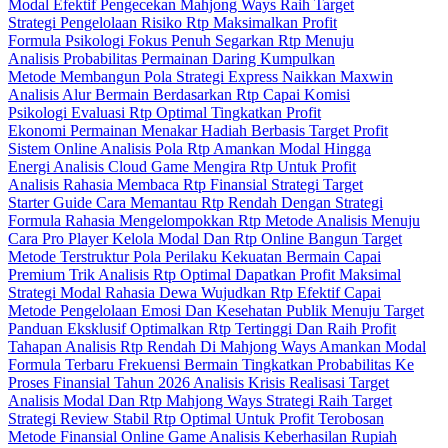
Modal Efektif Pengecekan Mahjong Ways Raih Target
Strategi Pengelolaan Risiko Rtp Maksimalkan Profit
Formula Psikologi Fokus Penuh Segarkan Rtp Menuju
Analisis Probabilitas Permainan Daring Kumpulkan
Metode Membangun Pola Strategi Express Naikkan Maxwin
Analisis Alur Bermain Berdasarkan Rtp Capai Komisi
Psikologi Evaluasi Rtp Optimal Tingkatkan Profit
Ekonomi Permainan Menakar Hadiah Berbasis Target Profit
Sistem Online Analisis Pola Rtp Amankan Modal Hingga
Energi Analisis Cloud Game Mengira Rtp Untuk Profit
Analisis Rahasia Membaca Rtp Finansial Strategi Target
Starter Guide Cara Memantau Rtp Rendah Dengan Strategi
Formula Rahasia Mengelompokkan Rtp Metode Analisis Menuju
Cara Pro Player Kelola Modal Dan Rtp Online Bangun Target
Metode Terstruktur Pola Perilaku Kekuatan Bermain Capai
Premium Trik Analisis Rtp Optimal Dapatkan Profit Maksimal
Strategi Modal Rahasia Dewa Wujudkan Rtp Efektif Capai
Metode Pengelolaan Emosi Dan Kesehatan Publik Menuju Target
Panduan Eksklusif Optimalkan Rtp Tertinggi Dan Raih Profit
Tahapan Analisis Rtp Rendah Di Mahjong Ways Amankan Modal
Formula Terbaru Frekuensi Bermain Tingkatkan Probabilitas Ke
Proses Finansial Tahun 2026 Analisis Krisis Realisasi Target
Analisis Modal Dan Rtp Mahjong Ways Strategi Raih Target
Strategi Review Stabil Rtp Optimal Untuk Profit Terobosan
Metode Finansial Online Game Analisis Keberhasilan Rupiah