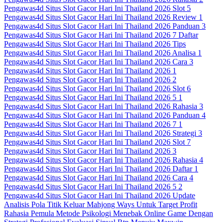
Pengawas4d Situs Slot Gacor Hari Ini Thailand 2026 Slot 5
Pengawas4d Situs Slot Gacor Hari Ini Thailand 2026 Review 1
Pengawas4d Situs Slot Gacor Hari Ini Thailand 2026 Panduan 3
Pengawas4d Situs Slot Gacor Hari Ini Thailand 2026 7 Daftar
Pengawas4d Situs Slot Gacor Hari Ini Thailand 2026 Tips
Pengawas4d Situs Slot Gacor Hari Ini Thailand 2026 Analisa 1
Pengawas4d Situs Slot Gacor Hari Ini Thailand 2026 Cara 3
Pengawas4d Situs Slot Gacor Hari Ini Thailand 2026 1
Pengawas4d Situs Slot Gacor Hari Ini Thailand 2026 2
Pengawas4d Situs Slot Gacor Hari Ini Thailand 2026 Slot 6
Pengawas4d Situs Slot Gacor Hari Ini Thailand 2026 5 1
Pengawas4d Situs Slot Gacor Hari Ini Thailand 2026 Rahasia 3
Pengawas4d Situs Slot Gacor Hari Ini Thailand 2026 Panduan 4
Pengawas4d Situs Slot Gacor Hari Ini Thailand 2026 7 1
Pengawas4d Situs Slot Gacor Hari Ini Thailand 2026 Strategi 3
Pengawas4d Situs Slot Gacor Hari Ini Thailand 2026 Slot 7
Pengawas4d Situs Slot Gacor Hari Ini Thailand 2026 3
Pengawas4d Situs Slot Gacor Hari Ini Thailand 2026 Rahasia 4
Pengawas4d Situs Slot Gacor Hari Ini Thailand 2026 Daftar 1
Pengawas4d Situs Slot Gacor Hari Ini Thailand 2026 Cara 4
Pengawas4d Situs Slot Gacor Hari Ini Thailand 2026 5 2
Pengawas4d Situs Slot Gacor Hari Ini Thailand 2026 Update
Analisis Pola Titik Keluar Mahjong Ways Untuk Target Profit
Rahasia Pemula Metode Psikologi Menebak Online Game Dengan