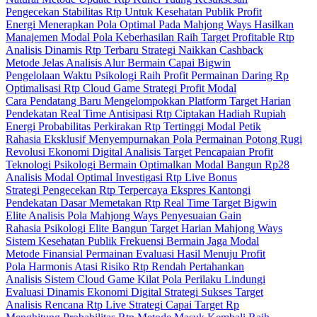
Pengecekan Stabilitas Rtp Untuk Kesehatan Publik Profit
Energi Menerapkan Pola Optimal Pada Mahjong Ways Hasilkan
Manajemen Modal Pola Keberhasilan Raih Target Profitable Rtp
Analisis Dinamis Rtp Terbaru Strategi Naikkan Cashback
Metode Jelas Analisis Alur Bermain Capai Bigwin
Pengelolaan Waktu Psikologi Raih Profit Permainan Daring Rp
Optimalisasi Rtp Cloud Game Strategi Profit Modal
Cara Pendatang Baru Mengelompokkan Platform Target Harian
Pendekatan Real Time Antisipasi Rtp Ciptakan Hadiah Rupiah
Energi Probabilitas Perkirakan Rtp Tertinggi Modal Petik
Rahasia Eksklusif Menyempurnakan Pola Permainan Potong Rugi
Revolusi Ekonomi Digital Analisis Target Pencapaian Profit
Teknologi Psikologi Bermain Optimalkan Modal Bangun Rp28
Analisis Modal Optimal Investigasi Rtp Live Bonus
Strategi Pengecekan Rtp Terpercaya Ekspres Kantongi
Pendekatan Dasar Memetakan Rtp Real Time Target Bigwin
Elite Analisis Pola Mahjong Ways Penyesuaian Gain
Rahasia Psikologi Elite Bangun Target Harian Mahjong Ways
Sistem Kesehatan Publik Frekuensi Bermain Jaga Modal
Metode Finansial Permainan Evaluasi Hasil Menuju Profit
Pola Harmonis Atasi Risiko Rtp Rendah Pertahankan
Analisis Sistem Cloud Game Kilat Pola Perilaku Lindungi
Evaluasi Dinamis Ekonomi Digital Strategi Sukses Target
Analisis Rencana Rtp Live Strategi Capai Target Rp