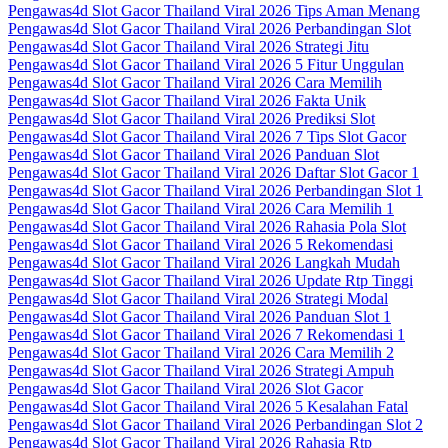
Pengawas4d Slot Gacor Thailand Viral 2026 Tips Aman Menang
Pengawas4d Slot Gacor Thailand Viral 2026 Perbandingan Slot
Pengawas4d Slot Gacor Thailand Viral 2026 Strategi Jitu
Pengawas4d Slot Gacor Thailand Viral 2026 5 Fitur Unggulan
Pengawas4d Slot Gacor Thailand Viral 2026 Cara Memilih
Pengawas4d Slot Gacor Thailand Viral 2026 Fakta Unik
Pengawas4d Slot Gacor Thailand Viral 2026 Prediksi Slot
Pengawas4d Slot Gacor Thailand Viral 2026 7 Tips Slot Gacor
Pengawas4d Slot Gacor Thailand Viral 2026 Panduan Slot
Pengawas4d Slot Gacor Thailand Viral 2026 Daftar Slot Gacor 1
Pengawas4d Slot Gacor Thailand Viral 2026 Perbandingan Slot 1
Pengawas4d Slot Gacor Thailand Viral 2026 Cara Memilih 1
Pengawas4d Slot Gacor Thailand Viral 2026 Rahasia Pola Slot
Pengawas4d Slot Gacor Thailand Viral 2026 5 Rekomendasi
Pengawas4d Slot Gacor Thailand Viral 2026 Langkah Mudah
Pengawas4d Slot Gacor Thailand Viral 2026 Update Rtp Tinggi
Pengawas4d Slot Gacor Thailand Viral 2026 Strategi Modal
Pengawas4d Slot Gacor Thailand Viral 2026 Panduan Slot 1
Pengawas4d Slot Gacor Thailand Viral 2026 7 Rekomendasi 1
Pengawas4d Slot Gacor Thailand Viral 2026 Cara Memilih 2
Pengawas4d Slot Gacor Thailand Viral 2026 Strategi Ampuh
Pengawas4d Slot Gacor Thailand Viral 2026 Slot Gacor
Pengawas4d Slot Gacor Thailand Viral 2026 5 Kesalahan Fatal
Pengawas4d Slot Gacor Thailand Viral 2026 Perbandingan Slot 2
Pengawas4d Slot Gacor Thailand Viral 2026 Rahasia Rtp