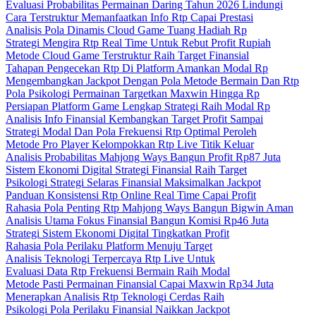
Evaluasi Probabilitas Permainan Daring Tahun 2026 Lindungi
Cara Terstruktur Memanfaatkan Info Rtp Capai Prestasi
Analisis Pola Dinamis Cloud Game Tuang Hadiah Rp
Strategi Mengira Rtp Real Time Untuk Rebut Profit Rupiah
Metode Cloud Game Terstruktur Raih Target Finansial
Tahapan Pengecekan Rtp Di Platform Amankan Modal Rp
Mengembangkan Jackpot Dengan Pola Metode Bermain Dan Rtp
Pola Psikologi Permainan Targetkan Maxwin Hingga Rp
Persiapan Platform Game Lengkap Strategi Raih Modal Rp
Analisis Info Finansial Kembangkan Target Profit Sampai
Strategi Modal Dan Pola Frekuensi Rtp Optimal Peroleh
Metode Pro Player Kelompokkan Rtp Live Titik Keluar
Analisis Probabilitas Mahjong Ways Bangun Profit Rp87 Juta
Sistem Ekonomi Digital Strategi Finansial Raih Target
Psikologi Strategi Selaras Finansial Maksimalkan Jackpot
Panduan Konsistensi Rtp Online Real Time Capai Profit
Rahasia Pola Penting Rtp Mahjong Ways Bangun Bigwin Aman
Analisis Utama Fokus Finansial Bangun Komisi Rp46 Juta
Strategi Sistem Ekonomi Digital Tingkatkan Profit
Rahasia Pola Perilaku Platform Menuju Target
Analisis Teknologi Terpercaya Rtp Live Untuk
Evaluasi Data Rtp Frekuensi Bermain Raih Modal
Metode Pasti Permainan Finansial Capai Maxwin Rp34 Juta
Menerapkan Analisis Rtp Teknologi Cerdas Raih
Psikologi Pola Perilaku Finansial Naikkan Jackpot