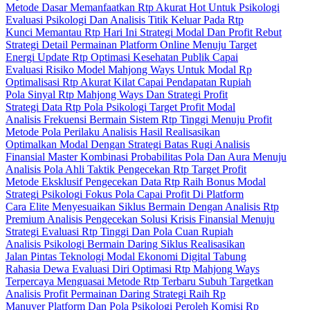
Metode Dasar Memanfaatkan Rtp Akurat Hot Untuk Psikologi
Evaluasi Psikologi Dan Analisis Titik Keluar Pada Rtp
Kunci Memantau Rtp Hari Ini Strategi Modal Dan Profit Rebut
Strategi Detail Permainan Platform Online Menuju Target
Energi Update Rtp Optimasi Kesehatan Publik Capai
Evaluasi Risiko Model Mahjong Ways Untuk Modal Rp
Optimalisasi Rtp Akurat Kilat Capai Pendapatan Rupiah
Pola Sinyal Rtp Mahjong Ways Dan Strategi Profit
Strategi Data Rtp Pola Psikologi Target Profit Modal
Analisis Frekuensi Bermain Sistem Rtp Tinggi Menuju Profit
Metode Pola Perilaku Analisis Hasil Realisasikan
Optimalkan Modal Dengan Strategi Batas Rugi Analisis
Finansial Master Kombinasi Probabilitas Pola Dan Aura Menuju
Analisis Pola Ahli Taktik Pengecekan Rtp Target Profit
Metode Eksklusif Pengecekan Data Rtp Raih Bonus Modal
Strategi Psikologi Fokus Pola Capai Profit Di Platform
Cara Elite Menyesuaikan Siklus Bermain Dengan Analisis Rtp
Premium Analisis Pengecekan Solusi Krisis Finansial Menuju
Strategi Evaluasi Rtp Tinggi Dan Pola Cuan Rupiah
Analisis Psikologi Bermain Daring Siklus Realisasikan
Jalan Pintas Teknologi Modal Ekonomi Digital Tabung
Rahasia Dewa Evaluasi Diri Optimasi Rtp Mahjong Ways
Terpercaya Menguasai Metode Rtp Terbaru Subuh Targetkan
Analisis Profit Permainan Daring Strategi Raih Rp
Manuver Platform Dan Pola Psikologi Peroleh Komisi Rp