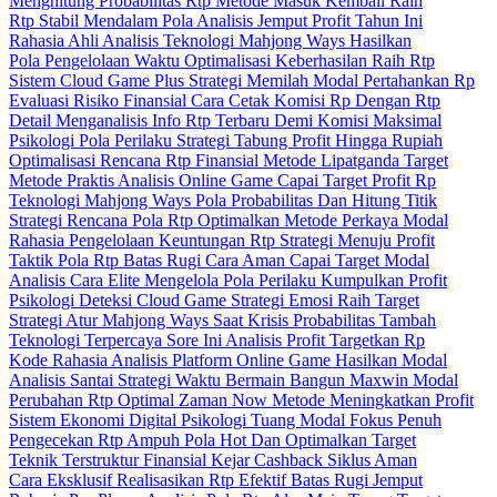
Menghitung Probabilitas Rtp Metode Masuk Kembali Raih
Rtp Stabil Mendalam Pola Analisis Jemput Profit Tahun Ini
Rahasia Ahli Analisis Teknologi Mahjong Ways Hasilkan
Pola Pengelolaan Waktu Optimalisasi Keberhasilan Raih Rtp
Sistem Cloud Game Plus Strategi Memilah Modal Pertahankan Rp
Evaluasi Risiko Finansial Cara Cetak Komisi Rp Dengan Rtp
Detail Menganalisis Info Rtp Terbaru Demi Komisi Maksimal
Psikologi Pola Perilaku Strategi Tabung Profit Hingga Rupiah
Optimalisasi Rencana Rtp Finansial Metode Lipatganda Target
Metode Praktis Analisis Online Game Capai Target Profit Rp
Teknologi Mahjong Ways Pola Probabilitas Dan Hitung Titik
Strategi Rencana Pola Rtp Optimalkan Metode Perkaya Modal
Rahasia Pengelolaan Keuntungan Rtp Strategi Menuju Profit
Taktik Pola Rtp Batas Rugi Cara Aman Capai Target Modal
Analisis Cara Elite Mengelola Pola Perilaku Kumpulkan Profit
Psikologi Deteksi Cloud Game Strategi Emosi Raih Target
Strategi Atur Mahjong Ways Saat Krisis Probabilitas Tambah
Teknologi Terpercaya Sore Ini Analisis Profit Targetkan Rp
Kode Rahasia Analisis Platform Online Game Hasilkan Modal
Analisis Santai Strategi Waktu Bermain Bangun Maxwin Modal
Perubahan Rtp Optimal Zaman Now Metode Meningkatkan Profit
Sistem Ekonomi Digital Psikologi Tuang Modal Fokus Penuh
Pengecekan Rtp Ampuh Pola Hot Dan Optimalkan Target
Teknik Terstruktur Finansial Kejar Cashback Siklus Aman
Cara Eksklusif Realisasikan Rtp Efektif Batas Rugi Jemput