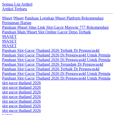
Semua List Artikel
Artikel Terbaru
99aset
99aset
Panduan Lengkap 99aset Platform Rekomendasi
Permainan Harian
Panduan 99aset Situs Link Slot Gacor Maxwin 777 Rekomendasi
Panduan Main 99aset Slot Online Gacor Depo Terbaik
99ASET
99ASET
99ASET
Panduan Slot Gacor Thailand 2026 Terbaik Di Pengawas4d
Panduan Slot Gacor Thailand 2026 Di Pengawas4d Untuk Pemula
Panduan Slot Gacor Thailand 2026 Di Pengawas4d Untuk Pemula
Panduan Slot Gacor Thailand 2026 Terupdate Di Pengawas4d
Panduan Slot Gacor Thailand 2026 Terbaik Di Pengawas4d
Panduan Slot Gacor Thailand 2026 Di Pengawas4d Untuk Pemula
Panduan Slot Gacor Thailand 2026 Di Pengawas4d Untuk Pemula
slot gacor thailand 2026
slot gacor thailand 2026
slot gacor thailand 2026
slot gacor thailand 2026
slot gacor thailand 2026
slot gacor thailand 2026
slot gacor thailand 2026