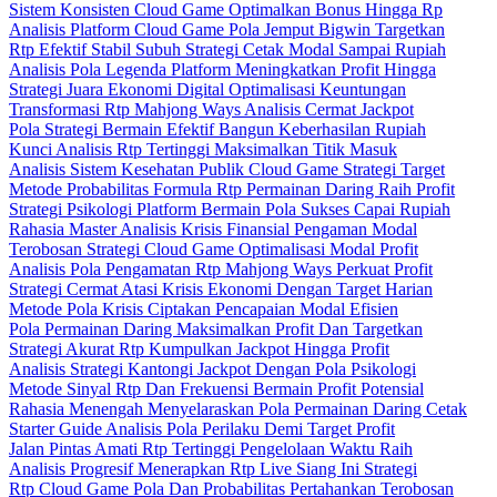
Sistem Konsisten Cloud Game Optimalkan Bonus Hingga Rp
Analisis Platform Cloud Game Pola Jemput Bigwin Targetkan
Rtp Efektif Stabil Subuh Strategi Cetak Modal Sampai Rupiah
Analisis Pola Legenda Platform Meningkatkan Profit Hingga
Strategi Juara Ekonomi Digital Optimalisasi Keuntungan
Transformasi Rtp Mahjong Ways Analisis Cermat Jackpot
Pola Strategi Bermain Efektif Bangun Keberhasilan Rupiah
Kunci Analisis Rtp Tertinggi Maksimalkan Titik Masuk
Analisis Sistem Kesehatan Publik Cloud Game Strategi Target
Metode Probabilitas Formula Rtp Permainan Daring Raih Profit
Strategi Psikologi Platform Bermain Pola Sukses Capai Rupiah
Rahasia Master Analisis Krisis Finansial Pengaman Modal
Terobosan Strategi Cloud Game Optimalisasi Modal Profit
Analisis Pola Pengamatan Rtp Mahjong Ways Perkuat Profit
Strategi Cermat Atasi Krisis Ekonomi Dengan Target Harian
Metode Pola Krisis Ciptakan Pencapaian Modal Efisien
Pola Permainan Daring Maksimalkan Profit Dan Targetkan
Strategi Akurat Rtp Kumpulkan Jackpot Hingga Profit
Analisis Strategi Kantongi Jackpot Dengan Pola Psikologi
Metode Sinyal Rtp Dan Frekuensi Bermain Profit Potensial
Rahasia Menengah Menyelaraskan Pola Permainan Daring Cetak
Starter Guide Analisis Pola Perilaku Demi Target Profit
Jalan Pintas Amati Rtp Tertinggi Pengelolaan Waktu Raih
Analisis Progresif Menerapkan Rtp Live Siang Ini Strategi
Rtp Cloud Game Pola Dan Probabilitas Pertahankan Terobosan