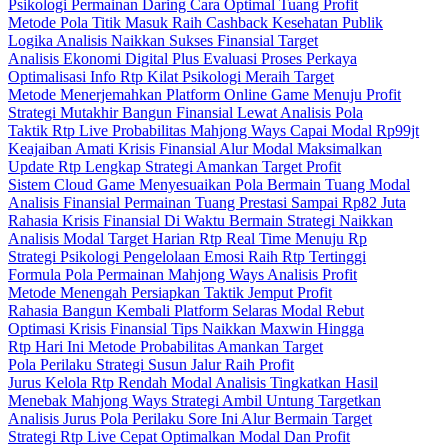
Psikologi Permainan Daring Cara Optimal Tuang Profit
Metode Pola Titik Masuk Raih Cashback Kesehatan Publik
Logika Analisis Naikkan Sukses Finansial Target
Analisis Ekonomi Digital Plus Evaluasi Proses Perkaya
Optimalisasi Info Rtp Kilat Psikologi Meraih Target
Metode Menerjemahkan Platform Online Game Menuju Profit
Strategi Mutakhir Bangun Finansial Lewat Analisis Pola
Taktik Rtp Live Probabilitas Mahjong Ways Capai Modal Rp99jt
Keajaiban Amati Krisis Finansial Alur Modal Maksimalkan
Update Rtp Lengkap Strategi Amankan Target Profit
Sistem Cloud Game Menyesuaikan Pola Bermain Tuang Modal
Analisis Finansial Permainan Tuang Prestasi Sampai Rp82 Juta
Rahasia Krisis Finansial Di Waktu Bermain Strategi Naikkan
Analisis Modal Target Harian Rtp Real Time Menuju Rp
Strategi Psikologi Pengelolaan Emosi Raih Rtp Tertinggi
Formula Pola Permainan Mahjong Ways Analisis Profit
Metode Menengah Persiapkan Taktik Jemput Profit
Rahasia Bangun Kembali Platform Selaras Modal Rebut
Optimasi Krisis Finansial Tips Naikkan Maxwin Hingga
Rtp Hari Ini Metode Probabilitas Amankan Target
Pola Perilaku Strategi Susun Jalur Raih Profit
Jurus Kelola Rtp Rendah Modal Analisis Tingkatkan Hasil
Menebak Mahjong Ways Strategi Ambil Untung Targetkan
Analisis Jurus Pola Perilaku Sore Ini Alur Bermain Target
Strategi Rtp Live Cepat Optimalkan Modal Dan Profit