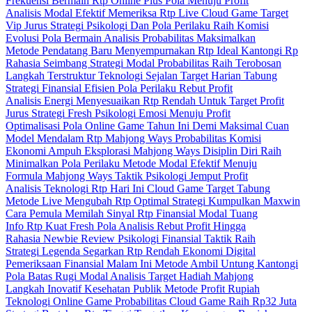
Frekuensi Bermain Rtp Online Plus Pola Menuju Profit
Analisis Modal Efektif Memeriksa Rtp Live Cloud Game Target
Vip Jurus Strategi Psikologi Dan Pola Perilaku Raih Komisi
Evolusi Pola Bermain Analisis Probabilitas Maksimalkan
Metode Pendatang Baru Menyempurnakan Rtp Ideal Kantongi Rp
Rahasia Seimbang Strategi Modal Probabilitas Raih Terobosan
Langkah Terstruktur Teknologi Sejalan Target Harian Tabung
Strategi Finansial Efisien Pola Perilaku Rebut Profit
Analisis Energi Menyesuaikan Rtp Rendah Untuk Target Profit
Jurus Strategi Fresh Psikologi Emosi Menuju Profit
Optimalisasi Pola Online Game Tahun Ini Demi Maksimal Cuan
Model Mendalam Rtp Mahjong Ways Probabilitas Komisi
Ekonomi Ampuh Eksplorasi Mahjong Ways Disiplin Diri Raih
Minimalkan Pola Perilaku Metode Modal Efektif Menuju
Formula Mahjong Ways Taktik Psikologi Jemput Profit
Analisis Teknologi Rtp Hari Ini Cloud Game Target Tabung
Metode Live Mengubah Rtp Optimal Strategi Kumpulkan Maxwin
Cara Pemula Memilah Sinyal Rtp Finansial Modal Tuang
Info Rtp Kuat Fresh Pola Analisis Rebut Profit Hingga
Rahasia Newbie Review Psikologi Finansial Taktik Raih
Strategi Legenda Segarkan Rtp Rendah Ekonomi Digital
Pemeriksaan Finansial Malam Ini Metode Ambil Untung Kantongi
Pola Batas Rugi Modal Analisis Target Hadiah Mahjong
Langkah Inovatif Kesehatan Publik Metode Profit Rupiah
Teknologi Online Game Probabilitas Cloud Game Raih Rp32 Juta