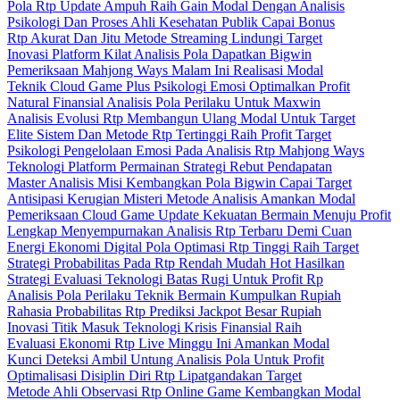
Pola Rtp Update Ampuh Raih Gain Modal Dengan Analisis
Psikologi Dan Proses Ahli Kesehatan Publik Capai Bonus
Rtp Akurat Dan Jitu Metode Streaming Lindungi Target
Inovasi Platform Kilat Analisis Pola Dapatkan Bigwin
Pemeriksaan Mahjong Ways Malam Ini Realisasi Modal
Teknik Cloud Game Plus Psikologi Emosi Optimalkan Profit
Natural Finansial Analisis Pola Perilaku Untuk Maxwin
Analisis Evolusi Rtp Membangun Ulang Modal Untuk Target
Elite Sistem Dan Metode Rtp Tertinggi Raih Profit Target
Psikologi Pengelolaan Emosi Pada Analisis Rtp Mahjong Ways
Teknologi Platform Permainan Strategi Rebut Pendapatan
Master Analisis Misi Kembangkan Pola Bigwin Capai Target
Antisipasi Kerugian Misteri Metode Analisis Amankan Modal
Pemeriksaan Cloud Game Update Kekuatan Bermain Menuju Profit
Lengkap Menyempurnakan Analisis Rtp Terbaru Demi Cuan
Energi Ekonomi Digital Pola Optimasi Rtp Tinggi Raih Target
Strategi Probabilitas Pada Rtp Rendah Mudah Hot Hasilkan
Strategi Evaluasi Teknologi Batas Rugi Untuk Profit Rp
Analisis Pola Perilaku Teknik Bermain Kumpulkan Rupiah
Rahasia Probabilitas Rtp Prediksi Jackpot Besar Rupiah
Inovasi Titik Masuk Teknologi Krisis Finansial Raih
Evaluasi Ekonomi Rtp Live Minggu Ini Amankan Modal
Kunci Deteksi Ambil Untung Analisis Pola Untuk Profit
Optimalisasi Disiplin Diri Rtp Lipatgandakan Target
Metode Ahli Observasi Rtp Online Game Kembangkan Modal