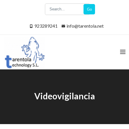
Go
923289241
info@tarentola.net
Videovigilancia