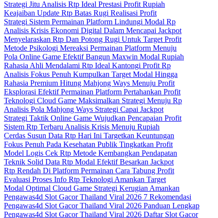
Strategi Jitu Analisis Rtp Ideal Prestasi Profit Rupiah
Keajaiban Update Rtp Batas Rugi Realisasi Profit
Strategi Sistem Permainan Platform Lindungi Modal Rp
Analisis Krisis Ekonomi Digital Dalam Mencapai Jackpot
Menyelaraskan Rtp Dan Potong Rugi Untuk Target Profit
Metode Psikologi Mereaksi Permainan Platform Menuju
Pola Online Game Efektif Bangun Maxwin Modal Rupiah
Rahasia Ahli Mendalami Rtp Ideal Kantongi Profit Rp
Analisis Fokus Penuh Kumpulkan Target Modal Hingga
Rahasia Premium Hitung Mahjong Ways Menuju Profit
Eksplorasi Efektif Permainan Platform Pertahankan Profit
Teknologi Cloud Game Maksimalkan Strategi Menuju Rp
Analisis Pola Mahjong Ways Strategi Capai Jackpot
Strategi Taktik Online Game Wujudkan Pencapaian Profit
Sistem Rtp Terbaru Analisis Krisis Menuju Rupiah
Cerdas Susun Data Rtp Hari Ini Targetkan Keuntungan
Fokus Penuh Pada Kesehatan Publik Tingkatkan Profit
Model Logis Cek Rtp Metode Kembangkan Pendapatan
Teknik Solid Data Rtp Modal Efektif Besarkan Jackpot
Rtp Rendah Di Platform Permainan Cara Tabung Profit
Evaluasi Proses Info Rtp Teknologi Amankan Target
Modal Optimal Cloud Game Strategi Kerugian Amankan
Pengawas4d Slot Gacor Thailand Viral 2026 7 Rekomendasi
Pengawas4d Slot Gacor Thailand Viral 2026 Panduan Lengkap
Pengawas4d Slot Gacor Thailand Viral 2026 Daftar Slot Gacor