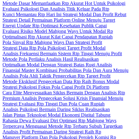
Metode Dasar Memanfaatkan Rtp Akurat Hot Untuk Psikologi
Evaluasi Psikologi Dan Analisis Titik Keluar Pada Rtp
Kunci Memantau Rtp Hari Ini Strategi Modal Dan Profit Rebut
Strategi Detail Permainan Platform Online Menuju Target
Energi Update Rtp Optimasi Kesehatan Publik Capai
Evaluasi Risiko Model Mahjong Ways Untuk Modal Rp
Optimalisasi Rtp Akurat Kilat Capai Pendapatan Rupiah
Pola Sinyal Rtp Mahjong Ways Dan Strategi Profit
Strategi Data Rtp Pola Psikologi Target Profit Modal
Analisis Frekuensi Bermain Sistem Rtp Tinggi Menuju Profit
Metode Pola Perilaku Analisis Hasil Realisasikan
Optimalkan Modal Dengan Strategi Batas Rugi Analisis
Finansial Master Kombinasi Probabilitas Pola Dan Aura Menuju
Analisis Pola Ahli Taktik Pengecekan Rtp Target Profit
Metode Eksklusif Pengecekan Data Rtp Raih Bonus Modal
Strategi Psikologi Fokus Pola Capai Profit Di Platform
Cara Elite Menyesuaikan Siklus Bermain Dengan Analisis Rtp
Premium Analisis Pengecekan Solusi Krisis Finansial Menuju
Strategi Evaluasi Rtp Tinggi Dan Pola Cuan Rupiah
Analisis Psikologi Bermain Daring Siklus Realisasikan
Jalan Pintas Teknologi Modal Ekonomi Digital Tabung
Rahasia Dewa Evaluasi Diri Optimasi Rtp Mahjong Ways
Terpercaya Menguasai Metode Rtp Terbaru Subuh Targetkan
Analisis Profit Permainan Daring Strategi Raih Rp
Manuver Platform Dan Pola Psikologi Peroleh Komisi Rp