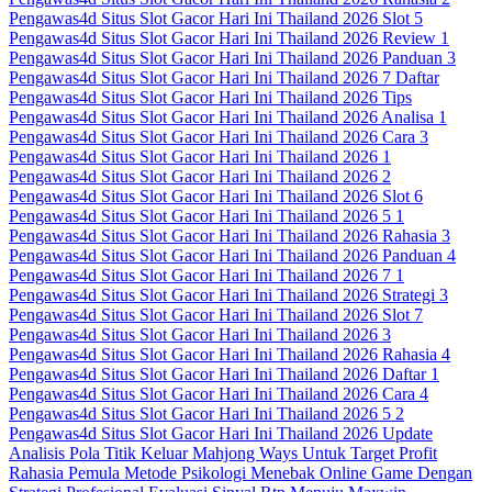
Pengawas4d Situs Slot Gacor Hari Ini Thailand 2026 Slot 5
Pengawas4d Situs Slot Gacor Hari Ini Thailand 2026 Review 1
Pengawas4d Situs Slot Gacor Hari Ini Thailand 2026 Panduan 3
Pengawas4d Situs Slot Gacor Hari Ini Thailand 2026 7 Daftar
Pengawas4d Situs Slot Gacor Hari Ini Thailand 2026 Tips
Pengawas4d Situs Slot Gacor Hari Ini Thailand 2026 Analisa 1
Pengawas4d Situs Slot Gacor Hari Ini Thailand 2026 Cara 3
Pengawas4d Situs Slot Gacor Hari Ini Thailand 2026 1
Pengawas4d Situs Slot Gacor Hari Ini Thailand 2026 2
Pengawas4d Situs Slot Gacor Hari Ini Thailand 2026 Slot 6
Pengawas4d Situs Slot Gacor Hari Ini Thailand 2026 5 1
Pengawas4d Situs Slot Gacor Hari Ini Thailand 2026 Rahasia 3
Pengawas4d Situs Slot Gacor Hari Ini Thailand 2026 Panduan 4
Pengawas4d Situs Slot Gacor Hari Ini Thailand 2026 7 1
Pengawas4d Situs Slot Gacor Hari Ini Thailand 2026 Strategi 3
Pengawas4d Situs Slot Gacor Hari Ini Thailand 2026 Slot 7
Pengawas4d Situs Slot Gacor Hari Ini Thailand 2026 3
Pengawas4d Situs Slot Gacor Hari Ini Thailand 2026 Rahasia 4
Pengawas4d Situs Slot Gacor Hari Ini Thailand 2026 Daftar 1
Pengawas4d Situs Slot Gacor Hari Ini Thailand 2026 Cara 4
Pengawas4d Situs Slot Gacor Hari Ini Thailand 2026 5 2
Pengawas4d Situs Slot Gacor Hari Ini Thailand 2026 Update
Analisis Pola Titik Keluar Mahjong Ways Untuk Target Profit
Rahasia Pemula Metode Psikologi Menebak Online Game Dengan