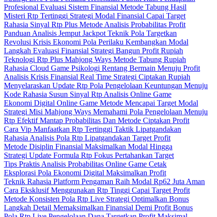
Profesional Evaluasi Sistem Finansial Metode Tabung Hasil
Misteri Rtp Tertinggi Strategi Modal Finansial Capai Target
Rahasia Sinyal Rtp Plus Metode Analisis Probabilitas Profit
Panduan Analisis Jemput Jackpot Teknik Pola Targetkan
Revolusi Krisis Ekonomi Pola Perilaku Kembangkan Modal
Langkah Evaluasi Finansial Strategi Bangun Profit Rupiah
Teknologi Rtp Plus Mahjong Ways Metode Tabung Rupiah
Rahasia Cloud Game Psikologi Rentang Bermain Menuju Profit
Analisis Krisis Finansial Real Time Strategi Ciptakan Rupiah
Menyelaraskan Update Rtp Pola Pengelolaan Keuntungan Menuju
Kode Rahasia Susun Sinyal Rtp Analisis Online Game
Ekonomi Digital Online Game Metode Mencapai Target Modal
Strategi Misi Mahjong Ways Memahami Pola Pengelolaan Menuju
Rtp Efektif Mantap Probabilitas Dan Metode Ciptakan Profit
Cara Vip Manfaatkan Rtp Tertinggi Taktik Lipatgandakan
Rahasia Analisis Pola Rtp Lipatgandakan Target Profit
Metode Disiplin Finansial Maksimalkan Modal Hingga
Strategi Update Formula Rtp Fokus Pertahankan Target
Tips Praktis Analisis Probabilitas Online Game Cetak
Eksplorasi Pola Ekonomi Digital Maksimalkan Profit
Teknik Rahasia Platform Pengaman Raih Modal Rp62 Juta Aman
Cara Eksklusif Menggunakan Rtp Tinggi Capai Target Profit
Metode Konsisten Pola Rtp Live Strategi Optimalkan Bonus
Langkah Detail Memaksimalkan Finansial Demi Profit Bonus
Pola Rtp Live Pengelolaan Dana Targetkan Profit Maksimal