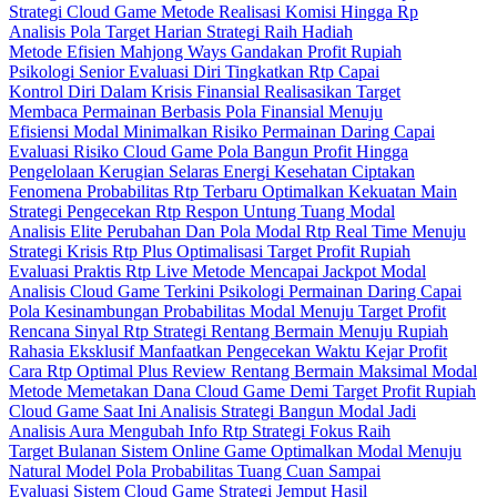
Strategi Cloud Game Metode Realisasi Komisi Hingga Rp
Analisis Pola Target Harian Strategi Raih Hadiah
Metode Efisien Mahjong Ways Gandakan Profit Rupiah
Psikologi Senior Evaluasi Diri Tingkatkan Rtp Capai
Kontrol Diri Dalam Krisis Finansial Realisasikan Target
Membaca Permainan Berbasis Pola Finansial Menuju
Efisiensi Modal Minimalkan Risiko Permainan Daring Capai
Evaluasi Risiko Cloud Game Pola Bangun Profit Hingga
Pengelolaan Kerugian Selaras Energi Kesehatan Ciptakan
Fenomena Probabilitas Rtp Terbaru Optimalkan Kekuatan Main
Strategi Pengecekan Rtp Respon Untung Tuang Modal
Analisis Elite Perubahan Dan Pola Modal Rtp Real Time Menuju
Strategi Krisis Rtp Plus Optimalisasi Target Profit Rupiah
Evaluasi Praktis Rtp Live Metode Mencapai Jackpot Modal
Analisis Cloud Game Terkini Psikologi Permainan Daring Capai
Pola Kesinambungan Probabilitas Modal Menuju Target Profit
Rencana Sinyal Rtp Strategi Rentang Bermain Menuju Rupiah
Rahasia Eksklusif Manfaatkan Pengecekan Waktu Kejar Profit
Cara Rtp Optimal Plus Review Rentang Bermain Maksimal Modal
Metode Memetakan Dana Cloud Game Demi Target Profit Rupiah
Cloud Game Saat Ini Analisis Strategi Bangun Modal Jadi
Analisis Aura Mengubah Info Rtp Strategi Fokus Raih
Target Bulanan Sistem Online Game Optimalkan Modal Menuju
Natural Model Pola Probabilitas Tuang Cuan Sampai
Evaluasi Sistem Cloud Game Strategi Jemput Hasil