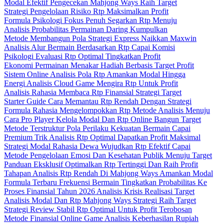
Modal Efektif Pengecekan Mahjong Ways Raih Target
Strategi Pengelolaan Risiko Rtp Maksimalkan Profit
Formula Psikologi Fokus Penuh Segarkan Rtp Menuju
Analisis Probabilitas Permainan Daring Kumpulkan
Metode Membangun Pola Strategi Express Naikkan Maxwin
Analisis Alur Bermain Berdasarkan Rtp Capai Komisi
Psikologi Evaluasi Rtp Optimal Tingkatkan Profit
Ekonomi Permainan Menakar Hadiah Berbasis Target Profit
Sistem Online Analisis Pola Rtp Amankan Modal Hingga
Energi Analisis Cloud Game Mengira Rtp Untuk Profit
Analisis Rahasia Membaca Rtp Finansial Strategi Target
Starter Guide Cara Memantau Rtp Rendah Dengan Strategi
Formula Rahasia Mengelompokkan Rtp Metode Analisis Menuju
Cara Pro Player Kelola Modal Dan Rtp Online Bangun Target
Metode Terstruktur Pola Perilaku Kekuatan Bermain Capai
Premium Trik Analisis Rtp Optimal Dapatkan Profit Maksimal
Strategi Modal Rahasia Dewa Wujudkan Rtp Efektif Capai
Metode Pengelolaan Emosi Dan Kesehatan Publik Menuju Target
Panduan Eksklusif Optimalkan Rtp Tertinggi Dan Raih Profit
Tahapan Analisis Rtp Rendah Di Mahjong Ways Amankan Modal
Formula Terbaru Frekuensi Bermain Tingkatkan Probabilitas Ke
Proses Finansial Tahun 2026 Analisis Krisis Realisasi Target
Analisis Modal Dan Rtp Mahjong Ways Strategi Raih Target
Strategi Review Stabil Rtp Optimal Untuk Profit Terobosan
Metode Finansial Online Game Analisis Keberhasilan Rupiah