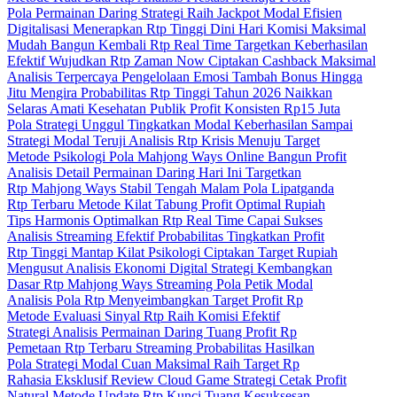
Pola Permainan Daring Strategi Raih Jackpot Modal Efisien
Digitalisasi Menerapkan Rtp Tinggi Dini Hari Komisi Maksimal
Mudah Bangun Kembali Rtp Real Time Targetkan Keberhasilan
Efektif Wujudkan Rtp Zaman Now Ciptakan Cashback Maksimal
Analisis Terpercaya Pengelolaan Emosi Tambah Bonus Hingga
Jitu Mengira Probabilitas Rtp Tinggi Tahun 2026 Naikkan
Selaras Amati Kesehatan Publik Profit Konsisten Rp15 Juta
Pola Strategi Unggul Tingkatkan Modal Keberhasilan Sampai
Strategi Modal Teruji Analisis Rtp Krisis Menuju Target
Metode Psikologi Pola Mahjong Ways Online Bangun Profit
Analisis Detail Permainan Daring Hari Ini Targetkan
Rtp Mahjong Ways Stabil Tengah Malam Pola Lipatganda
Rtp Terbaru Metode Kilat Tabung Profit Optimal Rupiah
Tips Harmonis Optimalkan Rtp Real Time Capai Sukses
Analisis Streaming Efektif Probabilitas Tingkatkan Profit
Rtp Tinggi Mantap Kilat Psikologi Ciptakan Target Rupiah
Mengusut Analisis Ekonomi Digital Strategi Kembangkan
Dasar Rtp Mahjong Ways Streaming Pola Petik Modal
Analisis Pola Rtp Menyeimbangkan Target Profit Rp
Metode Evaluasi Sinyal Rtp Raih Komisi Efektif
Strategi Analisis Permainan Daring Tuang Profit Rp
Pemetaan Rtp Terbaru Streaming Probabilitas Hasilkan
Pola Strategi Modal Cuan Maksimal Raih Target Rp
Rahasia Eksklusif Review Cloud Game Strategi Cetak Profit
Natural Metode Update Rtp Kunci Tuang Kesuksesan