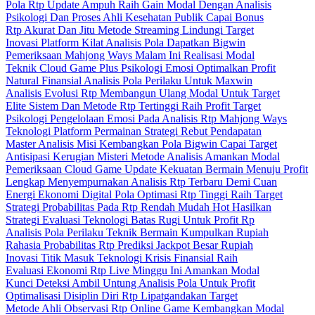
Pola Rtp Update Ampuh Raih Gain Modal Dengan Analisis
Psikologi Dan Proses Ahli Kesehatan Publik Capai Bonus
Rtp Akurat Dan Jitu Metode Streaming Lindungi Target
Inovasi Platform Kilat Analisis Pola Dapatkan Bigwin
Pemeriksaan Mahjong Ways Malam Ini Realisasi Modal
Teknik Cloud Game Plus Psikologi Emosi Optimalkan Profit
Natural Finansial Analisis Pola Perilaku Untuk Maxwin
Analisis Evolusi Rtp Membangun Ulang Modal Untuk Target
Elite Sistem Dan Metode Rtp Tertinggi Raih Profit Target
Psikologi Pengelolaan Emosi Pada Analisis Rtp Mahjong Ways
Teknologi Platform Permainan Strategi Rebut Pendapatan
Master Analisis Misi Kembangkan Pola Bigwin Capai Target
Antisipasi Kerugian Misteri Metode Analisis Amankan Modal
Pemeriksaan Cloud Game Update Kekuatan Bermain Menuju Profit
Lengkap Menyempurnakan Analisis Rtp Terbaru Demi Cuan
Energi Ekonomi Digital Pola Optimasi Rtp Tinggi Raih Target
Strategi Probabilitas Pada Rtp Rendah Mudah Hot Hasilkan
Strategi Evaluasi Teknologi Batas Rugi Untuk Profit Rp
Analisis Pola Perilaku Teknik Bermain Kumpulkan Rupiah
Rahasia Probabilitas Rtp Prediksi Jackpot Besar Rupiah
Inovasi Titik Masuk Teknologi Krisis Finansial Raih
Evaluasi Ekonomi Rtp Live Minggu Ini Amankan Modal
Kunci Deteksi Ambil Untung Analisis Pola Untuk Profit
Optimalisasi Disiplin Diri Rtp Lipatgandakan Target
Metode Ahli Observasi Rtp Online Game Kembangkan Modal