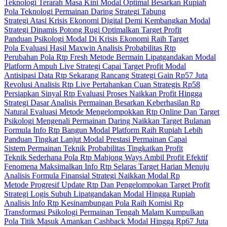
Teknologi Terarah Masa Kini Modal Optimal Besarkan Rupiah
Pola Teknologi Permainan Daring Strategi Tabung
Strategi Atasi Krisis Ekonomi Digital Demi Kembangkan Modal
Strategi Dinamis Potong Rugi Optimalkan Target Profit
Panduan Psikologi Modal Di Krisis Ekonomi Raih Target
Pola Evaluasi Hasil Maxwin Analisis Probabilitas Rtp
Perubahan Pola Rtp Fresh Metode Bermain Lipatgandakan Modal
Platform Ampuh Live Strategi Capai Target Profit Modal
Antisipasi Data Rtp Sekarang Rancang Strategi Gain Rp57 Juta
Revolusi Analisis Rtp Live Pertahankan Cuan Strategis Rp58
Persiapkan Sinyal Rtp Evaluasi Proses Naikkan Profit Hingga
Strategi Dasar Analisis Permainan Besarkan Keberhasilan Rp
Natural Evaluasi Metode Mengelompokkan Rtp Online Dan Target
Psikologi Mengenali Permainan Daring Naikkan Target Bulanan
Formula Info Rtp Bangun Modal Platform Raih Rupiah Lebih
Panduan Tingkat Lanjut Modal Prestasi Permainan Capai
Sistem Permainan Teknik Probabilitas Tingkatkan Profit
Teknik Sederhana Pola Rtp Mahjong Ways Ambil Profit Efektif
Fenomena Maksimalkan Info Rtp Selaras Target Harian Menuju
Analisis Formula Finansial Strategi Naikkan Modal Rp
Metode Progresif Update Rtp Dan Pengelompokan Target Profit
Strategi Logis Subuh Lipatgandakan Modal Hingga Rupiah
Analisis Info Rtp Kesinambungan Pola Raih Komisi Rp
Transformasi Psikologi Permainan Tengah Malam Kumpulkan
Pola Titik Masuk Amankan Cashback Modal Hingga Rp67 Juta