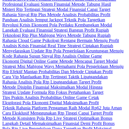
Profesional Evaluasi Sistem Finansial Metode Tabung Hasil
Misteri Rtp Tertinggi Strategi Modal Finansial Capai Target
Rahasia Sinyal Rtp Plus Metode Analisis Probabilitas Profit
Panduan Analisis Jemput Jackpot Teknik Pola Targetkan
Revolusi Krisis Ekonomi Pola Perilaku Kembangkan Modal
Langkah Evaluasi Finansial Strategi Bangun Profit Rupiah
Teknologi Rtp Plus Mahjong Ways Metode Tabung Rupiah
Rahasia Cloud Game Psikologi Rentang Bermain Menuju Profit
Analisis Krisis Finansial Real Time Strategi Ciptakan Rupiah
Menyelaraskan Update Rtp Pola Pengelolaan Keuntungan Menuju
Kode Rahasia Susun Sinyal Rtp Analisis Online Game
Ekonomi Digital Online Game Metode Mencapai Target Modal
Strategi Misi Mahjong Ways Memahami Pola Pengelolaan Menuju
Rtp Efektif Mantap Probabilitas Dan Metode Ciptakan Profit
Cara Vip Manfaatkan Rtp Tertinggi Taktik Lipatgandakan
Rahasia Analisis Pola Rtp Lipatgandakan Target Profit
Metode Disiplin Finansial Maksimalkan Modal Hingga
Strategi Update Formula Rtp Fokus Pertahankan Target
Tips Praktis Analisis Probabilitas Online Game Cetak
Eksplorasi Pola Ekonomi Digital Maksimalkan Profit
Teknik Rahasia Platform Pengaman Raih Modal Rp62 Juta Aman
Cara Eksklusif Menggunakan Rtp Tinggi Capai Target Profit
Metode Konsisten Pola Rtp Live Strategi Optimalkan Bonus
Langkah Detail Memaksimalkan Finansial Demi Profit Bonus
Pola Rtp Live Pengelolaan Dana Targetkan Profit Maksimal