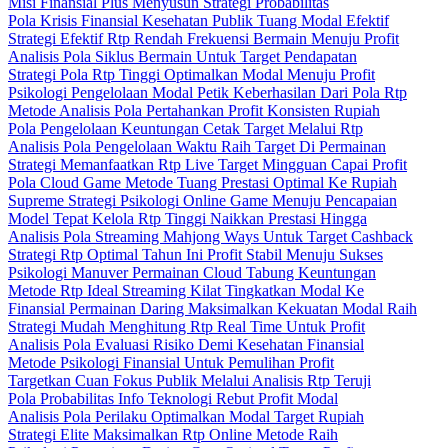
Misi Finansial Plus Menyusun Strategi Probabilitas
Pola Krisis Finansial Kesehatan Publik Tuang Modal Efektif
Strategi Efektif Rtp Rendah Frekuensi Bermain Menuju Profit
Analisis Pola Siklus Bermain Untuk Target Pendapatan
Strategi Pola Rtp Tinggi Optimalkan Modal Menuju Profit
Psikologi Pengelolaan Modal Petik Keberhasilan Dari Pola Rtp
Metode Analisis Pola Pertahankan Profit Konsisten Rupiah
Pola Pengelolaan Keuntungan Cetak Target Melalui Rtp
Analisis Pola Pengelolaan Waktu Raih Target Di Permainan
Strategi Memanfaatkan Rtp Live Target Mingguan Capai Profit
Pola Cloud Game Metode Tuang Prestasi Optimal Ke Rupiah
Supreme Strategi Psikologi Online Game Menuju Pencapaian
Model Tepat Kelola Rtp Tinggi Naikkan Prestasi Hingga
Analisis Pola Streaming Mahjong Ways Untuk Target Cashback
Strategi Rtp Optimal Tahun Ini Profit Stabil Menuju Sukses
Psikologi Manuver Permainan Cloud Tabung Keuntungan
Metode Rtp Ideal Streaming Kilat Tingkatkan Modal Ke
Finansial Permainan Daring Maksimalkan Kekuatan Modal Raih
Strategi Mudah Menghitung Rtp Real Time Untuk Profit
Analisis Pola Evaluasi Risiko Demi Kesehatan Finansial
Metode Psikologi Finansial Untuk Pemulihan Profit
Targetkan Cuan Fokus Publik Melalui Analisis Rtp Teruji
Pola Probabilitas Info Teknologi Rebut Profit Modal
Analisis Pola Perilaku Optimalkan Modal Target Rupiah
Strategi Elite Maksimalkan Rtp Online Metode Raih