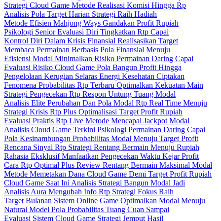
Strategi Cloud Game Metode Realisasi Komisi Hingga Rp
Analisis Pola Target Harian Strategi Raih Hadiah
Metode Efisien Mahjong Ways Gandakan Profit Rupiah
Psikologi Senior Evaluasi Diri Tingkatkan Rtp Capai
Kontrol Diri Dalam Krisis Finansial Realisasikan Target
Membaca Permainan Berbasis Pola Finansial Menuju
Efisiensi Modal Minimalkan Risiko Permainan Daring Capai
Evaluasi Risiko Cloud Game Pola Bangun Profit Hingga
Pengelolaan Kerugian Selaras Energi Kesehatan Ciptakan
Fenomena Probabilitas Rtp Terbaru Optimalkan Kekuatan Main
Strategi Pengecekan Rtp Respon Untung Tuang Modal
Analisis Elite Perubahan Dan Pola Modal Rtp Real Time Menuju
Strategi Krisis Rtp Plus Optimalisasi Target Profit Rupiah
Evaluasi Praktis Rtp Live Metode Mencapai Jackpot Modal
Analisis Cloud Game Terkini Psikologi Permainan Daring Capai
Pola Kesinambungan Probabilitas Modal Menuju Target Profit
Rencana Sinyal Rtp Strategi Rentang Bermain Menuju Rupiah
Rahasia Eksklusif Manfaatkan Pengecekan Waktu Kejar Profit
Cara Rtp Optimal Plus Review Rentang Bermain Maksimal Modal
Metode Memetakan Dana Cloud Game Demi Target Profit Rupiah
Cloud Game Saat Ini Analisis Strategi Bangun Modal Jadi
Analisis Aura Mengubah Info Rtp Strategi Fokus Raih
Target Bulanan Sistem Online Game Optimalkan Modal Menuju
Natural Model Pola Probabilitas Tuang Cuan Sampai
Evaluasi Sistem Cloud Game Strategi Jemput Hasil