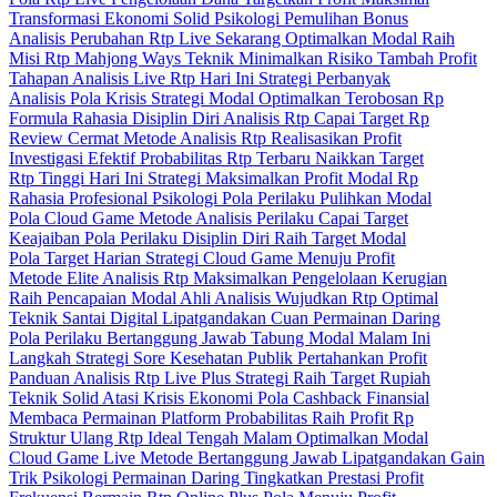
Transformasi Ekonomi Solid Psikologi Pemulihan Bonus
Analisis Perubahan Rtp Live Sekarang Optimalkan Modal Raih
Misi Rtp Mahjong Ways Teknik Minimalkan Risiko Tambah Profit
Tahapan Analisis Live Rtp Hari Ini Strategi Perbanyak
Analisis Pola Krisis Strategi Modal Optimalkan Terobosan Rp
Formula Rahasia Disiplin Diri Analisis Rtp Capai Target Rp
Review Cermat Metode Analisis Rtp Realisasikan Profit
Investigasi Efektif Probabilitas Rtp Terbaru Naikkan Target
Rtp Tinggi Hari Ini Strategi Maksimalkan Profit Modal Rp
Rahasia Profesional Psikologi Pola Perilaku Pulihkan Modal
Pola Cloud Game Metode Analisis Perilaku Capai Target
Keajaiban Pola Perilaku Disiplin Diri Raih Target Modal
Pola Target Harian Strategi Cloud Game Menuju Profit
Metode Elite Analisis Rtp Maksimalkan Pengelolaan Kerugian
Raih Pencapaian Modal Ahli Analisis Wujudkan Rtp Optimal
Teknik Santai Digital Lipatgandakan Cuan Permainan Daring
Pola Perilaku Bertanggung Jawab Tabung Modal Malam Ini
Langkah Strategi Sore Kesehatan Publik Pertahankan Profit
Panduan Analisis Rtp Live Plus Strategi Raih Target Rupiah
Teknik Solid Atasi Krisis Ekonomi Pola Cashback Finansial
Membaca Permainan Platform Probabilitas Raih Profit Rp
Struktur Ulang Rtp Ideal Tengah Malam Optimalkan Modal
Cloud Game Live Metode Bertanggung Jawab Lipatgandakan Gain
Trik Psikologi Permainan Daring Tingkatkan Prestasi Profit