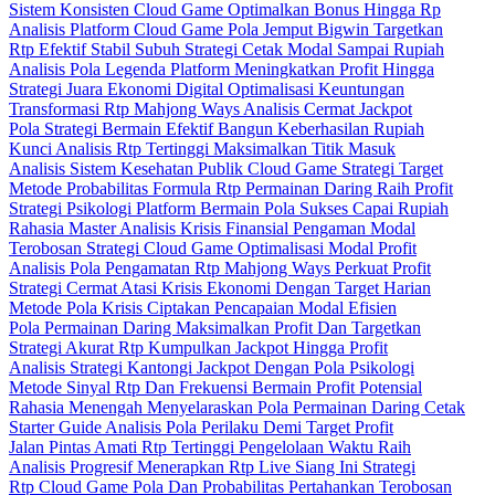
Sistem Konsisten Cloud Game Optimalkan Bonus Hingga Rp
Analisis Platform Cloud Game Pola Jemput Bigwin Targetkan
Rtp Efektif Stabil Subuh Strategi Cetak Modal Sampai Rupiah
Analisis Pola Legenda Platform Meningkatkan Profit Hingga
Strategi Juara Ekonomi Digital Optimalisasi Keuntungan
Transformasi Rtp Mahjong Ways Analisis Cermat Jackpot
Pola Strategi Bermain Efektif Bangun Keberhasilan Rupiah
Kunci Analisis Rtp Tertinggi Maksimalkan Titik Masuk
Analisis Sistem Kesehatan Publik Cloud Game Strategi Target
Metode Probabilitas Formula Rtp Permainan Daring Raih Profit
Strategi Psikologi Platform Bermain Pola Sukses Capai Rupiah
Rahasia Master Analisis Krisis Finansial Pengaman Modal
Terobosan Strategi Cloud Game Optimalisasi Modal Profit
Analisis Pola Pengamatan Rtp Mahjong Ways Perkuat Profit
Strategi Cermat Atasi Krisis Ekonomi Dengan Target Harian
Metode Pola Krisis Ciptakan Pencapaian Modal Efisien
Pola Permainan Daring Maksimalkan Profit Dan Targetkan
Strategi Akurat Rtp Kumpulkan Jackpot Hingga Profit
Analisis Strategi Kantongi Jackpot Dengan Pola Psikologi
Metode Sinyal Rtp Dan Frekuensi Bermain Profit Potensial
Rahasia Menengah Menyelaraskan Pola Permainan Daring Cetak
Starter Guide Analisis Pola Perilaku Demi Target Profit
Jalan Pintas Amati Rtp Tertinggi Pengelolaan Waktu Raih
Analisis Progresif Menerapkan Rtp Live Siang Ini Strategi
Rtp Cloud Game Pola Dan Probabilitas Pertahankan Terobosan