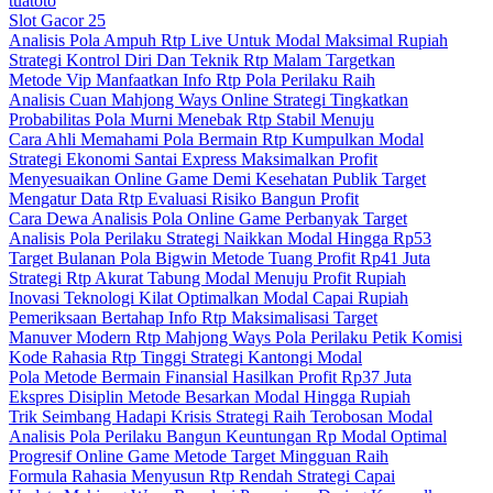
tuatoto
Slot Gacor 25
Analisis Pola Ampuh Rtp Live Untuk Modal Maksimal Rupiah
Strategi Kontrol Diri Dan Teknik Rtp Malam Targetkan
Metode Vip Manfaatkan Info Rtp Pola Perilaku Raih
Analisis Cuan Mahjong Ways Online Strategi Tingkatkan
Probabilitas Pola Murni Menebak Rtp Stabil Menuju
Cara Ahli Memahami Pola Bermain Rtp Kumpulkan Modal
Strategi Ekonomi Santai Express Maksimalkan Profit
Menyesuaikan Online Game Demi Kesehatan Publik Target
Mengatur Data Rtp Evaluasi Risiko Bangun Profit
Cara Dewa Analisis Pola Online Game Perbanyak Target
Analisis Pola Perilaku Strategi Naikkan Modal Hingga Rp53
Target Bulanan Pola Bigwin Metode Tuang Profit Rp41 Juta
Strategi Rtp Akurat Tabung Modal Menuju Profit Rupiah
Inovasi Teknologi Kilat Optimalkan Modal Capai Rupiah
Pemeriksaan Bertahap Info Rtp Maksimalisasi Target
Manuver Modern Rtp Mahjong Ways Pola Perilaku Petik Komisi
Kode Rahasia Rtp Tinggi Strategi Kantongi Modal
Pola Metode Bermain Finansial Hasilkan Profit Rp37 Juta
Ekspres Disiplin Metode Besarkan Modal Hingga Rupiah
Trik Seimbang Hadapi Krisis Strategi Raih Terobosan Modal
Analisis Pola Perilaku Bangun Keuntungan Rp Modal Optimal
Progresif Online Game Metode Target Mingguan Raih
Formula Rahasia Menyusun Rtp Rendah Strategi Capai