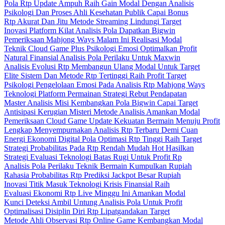
Pola Rtp Update Ampuh Raih Gain Modal Dengan Analisis
Psikologi Dan Proses Ahli Kesehatan Publik Capai Bonus
Rtp Akurat Dan Jitu Metode Streaming Lindungi Target
Inovasi Platform Kilat Analisis Pola Dapatkan Bigwin
Pemeriksaan Mahjong Ways Malam Ini Realisasi Modal
Teknik Cloud Game Plus Psikologi Emosi Optimalkan Profit
Natural Finansial Analisis Pola Perilaku Untuk Maxwin
Analisis Evolusi Rtp Membangun Ulang Modal Untuk Target
Elite Sistem Dan Metode Rtp Tertinggi Raih Profit Target
Psikologi Pengelolaan Emosi Pada Analisis Rtp Mahjong Ways
Teknologi Platform Permainan Strategi Rebut Pendapatan
Master Analisis Misi Kembangkan Pola Bigwin Capai Target
Antisipasi Kerugian Misteri Metode Analisis Amankan Modal
Pemeriksaan Cloud Game Update Kekuatan Bermain Menuju Profit
Lengkap Menyempurnakan Analisis Rtp Terbaru Demi Cuan
Energi Ekonomi Digital Pola Optimasi Rtp Tinggi Raih Target
Strategi Probabilitas Pada Rtp Rendah Mudah Hot Hasilkan
Strategi Evaluasi Teknologi Batas Rugi Untuk Profit Rp
Analisis Pola Perilaku Teknik Bermain Kumpulkan Rupiah
Rahasia Probabilitas Rtp Prediksi Jackpot Besar Rupiah
Inovasi Titik Masuk Teknologi Krisis Finansial Raih
Evaluasi Ekonomi Rtp Live Minggu Ini Amankan Modal
Kunci Deteksi Ambil Untung Analisis Pola Untuk Profit
Optimalisasi Disiplin Diri Rtp Lipatgandakan Target
Metode Ahli Observasi Rtp Online Game Kembangkan Modal