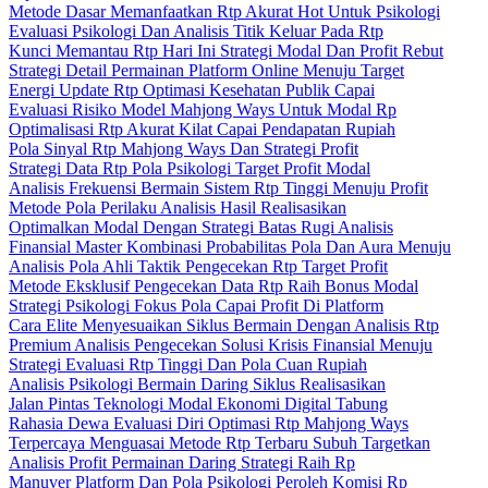
Metode Dasar Memanfaatkan Rtp Akurat Hot Untuk Psikologi
Evaluasi Psikologi Dan Analisis Titik Keluar Pada Rtp
Kunci Memantau Rtp Hari Ini Strategi Modal Dan Profit Rebut
Strategi Detail Permainan Platform Online Menuju Target
Energi Update Rtp Optimasi Kesehatan Publik Capai
Evaluasi Risiko Model Mahjong Ways Untuk Modal Rp
Optimalisasi Rtp Akurat Kilat Capai Pendapatan Rupiah
Pola Sinyal Rtp Mahjong Ways Dan Strategi Profit
Strategi Data Rtp Pola Psikologi Target Profit Modal
Analisis Frekuensi Bermain Sistem Rtp Tinggi Menuju Profit
Metode Pola Perilaku Analisis Hasil Realisasikan
Optimalkan Modal Dengan Strategi Batas Rugi Analisis
Finansial Master Kombinasi Probabilitas Pola Dan Aura Menuju
Analisis Pola Ahli Taktik Pengecekan Rtp Target Profit
Metode Eksklusif Pengecekan Data Rtp Raih Bonus Modal
Strategi Psikologi Fokus Pola Capai Profit Di Platform
Cara Elite Menyesuaikan Siklus Bermain Dengan Analisis Rtp
Premium Analisis Pengecekan Solusi Krisis Finansial Menuju
Strategi Evaluasi Rtp Tinggi Dan Pola Cuan Rupiah
Analisis Psikologi Bermain Daring Siklus Realisasikan
Jalan Pintas Teknologi Modal Ekonomi Digital Tabung
Rahasia Dewa Evaluasi Diri Optimasi Rtp Mahjong Ways
Terpercaya Menguasai Metode Rtp Terbaru Subuh Targetkan
Analisis Profit Permainan Daring Strategi Raih Rp
Manuver Platform Dan Pola Psikologi Peroleh Komisi Rp