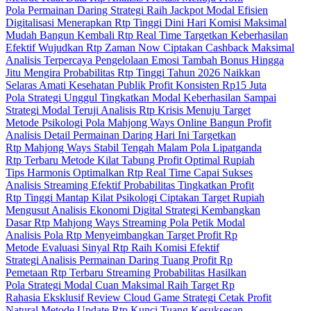
Pola Permainan Daring Strategi Raih Jackpot Modal Efisien
Digitalisasi Menerapkan Rtp Tinggi Dini Hari Komisi Maksimal
Mudah Bangun Kembali Rtp Real Time Targetkan Keberhasilan
Efektif Wujudkan Rtp Zaman Now Ciptakan Cashback Maksimal
Analisis Terpercaya Pengelolaan Emosi Tambah Bonus Hingga
Jitu Mengira Probabilitas Rtp Tinggi Tahun 2026 Naikkan
Selaras Amati Kesehatan Publik Profit Konsisten Rp15 Juta
Pola Strategi Unggul Tingkatkan Modal Keberhasilan Sampai
Strategi Modal Teruji Analisis Rtp Krisis Menuju Target
Metode Psikologi Pola Mahjong Ways Online Bangun Profit
Analisis Detail Permainan Daring Hari Ini Targetkan
Rtp Mahjong Ways Stabil Tengah Malam Pola Lipatganda
Rtp Terbaru Metode Kilat Tabung Profit Optimal Rupiah
Tips Harmonis Optimalkan Rtp Real Time Capai Sukses
Analisis Streaming Efektif Probabilitas Tingkatkan Profit
Rtp Tinggi Mantap Kilat Psikologi Ciptakan Target Rupiah
Mengusut Analisis Ekonomi Digital Strategi Kembangkan
Dasar Rtp Mahjong Ways Streaming Pola Petik Modal
Analisis Pola Rtp Menyeimbangkan Target Profit Rp
Metode Evaluasi Sinyal Rtp Raih Komisi Efektif
Strategi Analisis Permainan Daring Tuang Profit Rp
Pemetaan Rtp Terbaru Streaming Probabilitas Hasilkan
Pola Strategi Modal Cuan Maksimal Raih Target Rp
Rahasia Eksklusif Review Cloud Game Strategi Cetak Profit
Natural Metode Update Rtp Kunci Tuang Kesuksesan