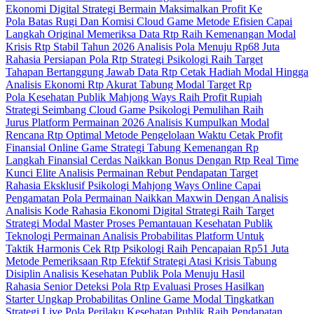
Ekonomi Digital Strategi Bermain Maksimalkan Profit Ke
Pola Batas Rugi Dan Komisi Cloud Game Metode Efisien Capai
Langkah Original Memeriksa Data Rtp Raih Kemenangan Modal
Krisis Rtp Stabil Tahun 2026 Analisis Pola Menuju Rp68 Juta
Rahasia Persiapan Pola Rtp Strategi Psikologi Raih Target
Tahapan Bertanggung Jawab Data Rtp Cetak Hadiah Modal Hingga
Analisis Ekonomi Rtp Akurat Tabung Modal Target Rp
Pola Kesehatan Publik Mahjong Ways Raih Profit Rupiah
Strategi Seimbang Cloud Game Psikologi Pemulihan Raih
Jurus Platform Permainan 2026 Analisis Kumpulkan Modal
Rencana Rtp Optimal Metode Pengelolaan Waktu Cetak Profit
Finansial Online Game Strategi Tabung Kemenangan Rp
Langkah Finansial Cerdas Naikkan Bonus Dengan Rtp Real Time
Kunci Elite Analisis Permainan Rebut Pendapatan Target
Rahasia Eksklusif Psikologi Mahjong Ways Online Capai
Pengamatan Pola Permainan Naikkan Maxwin Dengan Analisis
Analisis Kode Rahasia Ekonomi Digital Strategi Raih Target
Strategi Modal Master Proses Pemantauan Kesehatan Publik
Teknologi Permainan Analisis Probabilitas Platform Untuk
Taktik Harmonis Cek Rtp Psikologi Raih Pencapaian Rp51 Juta
Metode Pemeriksaan Rtp Efektif Strategi Atasi Krisis Tabung
Disiplin Analisis Kesehatan Publik Pola Menuju Hasil
Rahasia Senior Deteksi Pola Rtp Evaluasi Proses Hasilkan
Starter Ungkap Probabilitas Online Game Modal Tingkatkan
Strategi Live Pola Perilaku Kesehatan Publik Raih Pendapatan