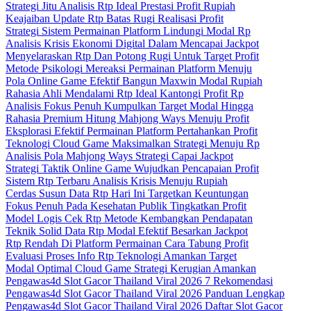
Strategi Jitu Analisis Rtp Ideal Prestasi Profit Rupiah
Keajaiban Update Rtp Batas Rugi Realisasi Profit
Strategi Sistem Permainan Platform Lindungi Modal Rp
Analisis Krisis Ekonomi Digital Dalam Mencapai Jackpot
Menyelaraskan Rtp Dan Potong Rugi Untuk Target Profit
Metode Psikologi Mereaksi Permainan Platform Menuju
Pola Online Game Efektif Bangun Maxwin Modal Rupiah
Rahasia Ahli Mendalami Rtp Ideal Kantongi Profit Rp
Analisis Fokus Penuh Kumpulkan Target Modal Hingga
Rahasia Premium Hitung Mahjong Ways Menuju Profit
Eksplorasi Efektif Permainan Platform Pertahankan Profit
Teknologi Cloud Game Maksimalkan Strategi Menuju Rp
Analisis Pola Mahjong Ways Strategi Capai Jackpot
Strategi Taktik Online Game Wujudkan Pencapaian Profit
Sistem Rtp Terbaru Analisis Krisis Menuju Rupiah
Cerdas Susun Data Rtp Hari Ini Targetkan Keuntungan
Fokus Penuh Pada Kesehatan Publik Tingkatkan Profit
Model Logis Cek Rtp Metode Kembangkan Pendapatan
Teknik Solid Data Rtp Modal Efektif Besarkan Jackpot
Rtp Rendah Di Platform Permainan Cara Tabung Profit
Evaluasi Proses Info Rtp Teknologi Amankan Target
Modal Optimal Cloud Game Strategi Kerugian Amankan
Pengawas4d Slot Gacor Thailand Viral 2026 7 Rekomendasi
Pengawas4d Slot Gacor Thailand Viral 2026 Panduan Lengkap
Pengawas4d Slot Gacor Thailand Viral 2026 Daftar Slot Gacor