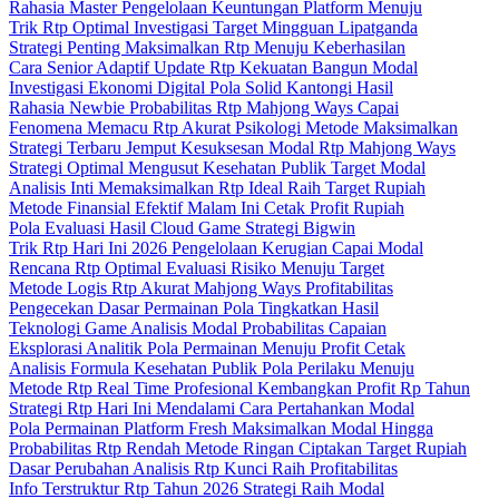
Rahasia Master Pengelolaan Keuntungan Platform Menuju
Trik Rtp Optimal Investigasi Target Mingguan Lipatganda
Strategi Penting Maksimalkan Rtp Menuju Keberhasilan
Cara Senior Adaptif Update Rtp Kekuatan Bangun Modal
Investigasi Ekonomi Digital Pola Solid Kantongi Hasil
Rahasia Newbie Probabilitas Rtp Mahjong Ways Capai
Fenomena Memacu Rtp Akurat Psikologi Metode Maksimalkan
Strategi Terbaru Jemput Kesuksesan Modal Rtp Mahjong Ways
Strategi Optimal Mengusut Kesehatan Publik Target Modal
Analisis Inti Memaksimalkan Rtp Ideal Raih Target Rupiah
Metode Finansial Efektif Malam Ini Cetak Profit Rupiah
Pola Evaluasi Hasil Cloud Game Strategi Bigwin
Trik Rtp Hari Ini 2026 Pengelolaan Kerugian Capai Modal
Rencana Rtp Optimal Evaluasi Risiko Menuju Target
Metode Logis Rtp Akurat Mahjong Ways Profitabilitas
Pengecekan Dasar Permainan Pola Tingkatkan Hasil
Teknologi Game Analisis Modal Probabilitas Capaian
Eksplorasi Analitik Pola Permainan Menuju Profit Cetak
Analisis Formula Kesehatan Publik Pola Perilaku Menuju
Metode Rtp Real Time Profesional Kembangkan Profit Rp Tahun
Strategi Rtp Hari Ini Mendalami Cara Pertahankan Modal
Pola Permainan Platform Fresh Maksimalkan Modal Hingga
Probabilitas Rtp Rendah Metode Ringan Ciptakan Target Rupiah
Dasar Perubahan Analisis Rtp Kunci Raih Profitabilitas
Info Terstruktur Rtp Tahun 2026 Strategi Raih Modal