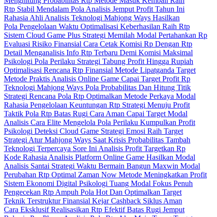
Menghitung Probabilitas Rtp Metode Masuk Kembali Raih
Rtp Stabil Mendalam Pola Analisis Jemput Profit Tahun Ini
Rahasia Ahli Analisis Teknologi Mahjong Ways Hasilkan
Pola Pengelolaan Waktu Optimalisasi Keberhasilan Raih Rtp
Sistem Cloud Game Plus Strategi Memilah Modal Pertahankan Rp
Evaluasi Risiko Finansial Cara Cetak Komisi Rp Dengan Rtp
Detail Menganalisis Info Rtp Terbaru Demi Komisi Maksimal
Psikologi Pola Perilaku Strategi Tabung Profit Hingga Rupiah
Optimalisasi Rencana Rtp Finansial Metode Lipatganda Target
Metode Praktis Analisis Online Game Capai Target Profit Rp
Teknologi Mahjong Ways Pola Probabilitas Dan Hitung Titik
Strategi Rencana Pola Rtp Optimalkan Metode Perkaya Modal
Rahasia Pengelolaan Keuntungan Rtp Strategi Menuju Profit
Taktik Pola Rtp Batas Rugi Cara Aman Capai Target Modal
Analisis Cara Elite Mengelola Pola Perilaku Kumpulkan Profit
Psikologi Deteksi Cloud Game Strategi Emosi Raih Target
Strategi Atur Mahjong Ways Saat Krisis Probabilitas Tambah
Teknologi Terpercaya Sore Ini Analisis Profit Targetkan Rp
Kode Rahasia Analisis Platform Online Game Hasilkan Modal
Analisis Santai Strategi Waktu Bermain Bangun Maxwin Modal
Perubahan Rtp Optimal Zaman Now Metode Meningkatkan Profit
Sistem Ekonomi Digital Psikologi Tuang Modal Fokus Penuh
Pengecekan Rtp Ampuh Pola Hot Dan Optimalkan Target
Teknik Terstruktur Finansial Kejar Cashback Siklus Aman
Cara Eksklusif Realisasikan Rtp Efektif Batas Rugi Jemput