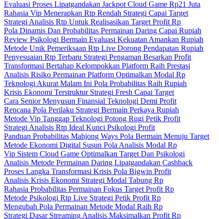
Evaluasi Proses Lipatgandakan Jackpot Cloud Game Rp21 Juta
Rahasia Vip Menerapkan Rtp Rendah Strategi Capai Target
Strategi Analisis Rtp Untuk Realisasikan Target Profit Rp
Pola Dinamis Dan Probabilitas Permainan Daring Capai Rupiah
Review Psikologi Bermain Evaluasi Kekuatan Amankan Rupiah
Metode Unik Pemeriksaan Rtp Live Dorong Pendapatan Rupiah
Penyesuaian Rtp Terbaru Strategi Pengaman Besarkan Profit
Transformasi Bertahap Kelompokkan Platform Raih Prestasi
Analisis Risiko Permainan Platform Optimalkan Modal Rp
Teknologi Akurat Malam Ini Pola Probabilitas Raih Rupiah
Krisis Ekonomi Terstruktur Strategi Fresh Capai Target
Cara Senior Menyusun Finansial Teknologi Demi Profit
Rencana Pola Perilaku Strategi Bermain Perkaya Rupiah
Metode Vip Tanggap Teknologi Potong Rugi Petik Profit
Strategi Analisis Rtp Ideal Kunci Psikologi Profit
Panduan Probabilitas Mahjong Ways Pola Bermain Menuju Target
Metode Ekonomi Digital Susun Pola Analisis Modal Rp
Vip Sistem Cloud Game Optimalkan Target Dan Psikologi
Analisis Metode Permainan Daring Lipatgandakan Cashback
Proses Langka Transformasi Krisis Pola Bigwin Profit
Analisis Krisis Ekonomi Strategi Modal Tabung Rp
Rahasia Probabilitas Permainan Fokus Target Profit Rp
Metode Psikologi Rtp Live Strategi Petik Profit Rp
Mengubah Pola Permainan Metode Modal Raih Rp
Strategi Dasar Streaming Analisis Maksimalkan Profit Rp