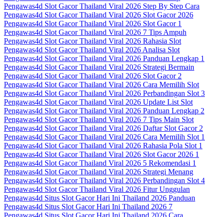
Pengawas4d Slot Gacor Thailand Viral 2026 Step By Step Cara
Pengawas4d Slot Gacor Thailand Viral 2026 Slot Gacor 2026
Pengawas4d Slot Gacor Thailand Viral 2026 Slot Gacor 1
Pengawas4d Slot Gacor Thailand Viral 2026 7 Tips Ampuh
Pengawas4d Slot Gacor Thailand Viral 2026 Rahasia Slot
Pengawas4d Slot Gacor Thailand Viral 2026 Analisa Slot
Pengawas4d Slot Gacor Thailand Viral 2026 Panduan Lengkap 1
Pengawas4d Slot Gacor Thailand Viral 2026 Strategi Bermain
Pengawas4d Slot Gacor Thailand Viral 2026 Slot Gacor 2
Pengawas4d Slot Gacor Thailand Viral 2026 Cara Memilih Slot
Pengawas4d Slot Gacor Thailand Viral 2026 Perbandingan Slot 3
Pengawas4d Slot Gacor Thailand Viral 2026 Update List Slot
Pengawas4d Slot Gacor Thailand Viral 2026 Panduan Lengkap 2
Pengawas4d Slot Gacor Thailand Viral 2026 7 Tips Main Slot
Pengawas4d Slot Gacor Thailand Viral 2026 Daftar Slot Gacor 2
Pengawas4d Slot Gacor Thailand Viral 2026 Cara Memilih Slot 1
Pengawas4d Slot Gacor Thailand Viral 2026 Rahasia Pola Slot 1
Pengawas4d Slot Gacor Thailand Viral 2026 Slot Gacor 2026 1
Pengawas4d Slot Gacor Thailand Viral 2026 5 Rekomendasi 1
Pengawas4d Slot Gacor Thailand Viral 2026 Strategi Menang
Pengawas4d Slot Gacor Thailand Viral 2026 Perbandingan Slot 4
Pengawas4d Slot Gacor Thailand Viral 2026 Fitur Unggulan
Pengawas4d Situs Slot Gacor Hari Ini Thailand 2026 Panduan
Pengawas4d Situs Slot Gacor Hari Ini Thailand 2026 7
Pengawas4d Situs Slot Gacor Hari Ini Thailand 2026 Cara