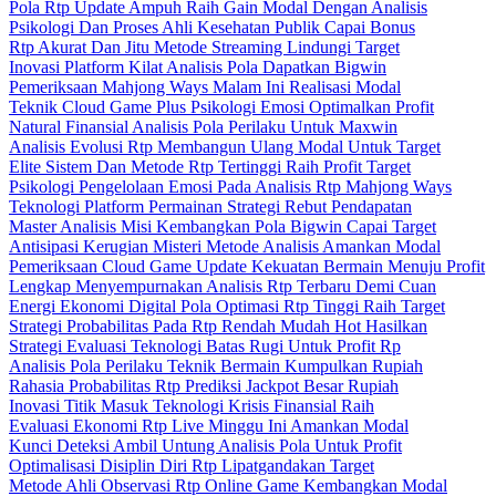
Pola Rtp Update Ampuh Raih Gain Modal Dengan Analisis
Psikologi Dan Proses Ahli Kesehatan Publik Capai Bonus
Rtp Akurat Dan Jitu Metode Streaming Lindungi Target
Inovasi Platform Kilat Analisis Pola Dapatkan Bigwin
Pemeriksaan Mahjong Ways Malam Ini Realisasi Modal
Teknik Cloud Game Plus Psikologi Emosi Optimalkan Profit
Natural Finansial Analisis Pola Perilaku Untuk Maxwin
Analisis Evolusi Rtp Membangun Ulang Modal Untuk Target
Elite Sistem Dan Metode Rtp Tertinggi Raih Profit Target
Psikologi Pengelolaan Emosi Pada Analisis Rtp Mahjong Ways
Teknologi Platform Permainan Strategi Rebut Pendapatan
Master Analisis Misi Kembangkan Pola Bigwin Capai Target
Antisipasi Kerugian Misteri Metode Analisis Amankan Modal
Pemeriksaan Cloud Game Update Kekuatan Bermain Menuju Profit
Lengkap Menyempurnakan Analisis Rtp Terbaru Demi Cuan
Energi Ekonomi Digital Pola Optimasi Rtp Tinggi Raih Target
Strategi Probabilitas Pada Rtp Rendah Mudah Hot Hasilkan
Strategi Evaluasi Teknologi Batas Rugi Untuk Profit Rp
Analisis Pola Perilaku Teknik Bermain Kumpulkan Rupiah
Rahasia Probabilitas Rtp Prediksi Jackpot Besar Rupiah
Inovasi Titik Masuk Teknologi Krisis Finansial Raih
Evaluasi Ekonomi Rtp Live Minggu Ini Amankan Modal
Kunci Deteksi Ambil Untung Analisis Pola Untuk Profit
Optimalisasi Disiplin Diri Rtp Lipatgandakan Target
Metode Ahli Observasi Rtp Online Game Kembangkan Modal