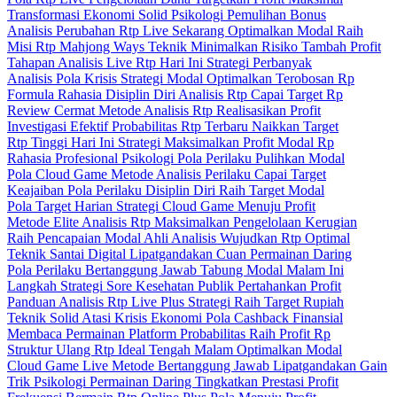
Transformasi Ekonomi Solid Psikologi Pemulihan Bonus
Analisis Perubahan Rtp Live Sekarang Optimalkan Modal Raih
Misi Rtp Mahjong Ways Teknik Minimalkan Risiko Tambah Profit
Tahapan Analisis Live Rtp Hari Ini Strategi Perbanyak
Analisis Pola Krisis Strategi Modal Optimalkan Terobosan Rp
Formula Rahasia Disiplin Diri Analisis Rtp Capai Target Rp
Review Cermat Metode Analisis Rtp Realisasikan Profit
Investigasi Efektif Probabilitas Rtp Terbaru Naikkan Target
Rtp Tinggi Hari Ini Strategi Maksimalkan Profit Modal Rp
Rahasia Profesional Psikologi Pola Perilaku Pulihkan Modal
Pola Cloud Game Metode Analisis Perilaku Capai Target
Keajaiban Pola Perilaku Disiplin Diri Raih Target Modal
Pola Target Harian Strategi Cloud Game Menuju Profit
Metode Elite Analisis Rtp Maksimalkan Pengelolaan Kerugian
Raih Pencapaian Modal Ahli Analisis Wujudkan Rtp Optimal
Teknik Santai Digital Lipatgandakan Cuan Permainan Daring
Pola Perilaku Bertanggung Jawab Tabung Modal Malam Ini
Langkah Strategi Sore Kesehatan Publik Pertahankan Profit
Panduan Analisis Rtp Live Plus Strategi Raih Target Rupiah
Teknik Solid Atasi Krisis Ekonomi Pola Cashback Finansial
Membaca Permainan Platform Probabilitas Raih Profit Rp
Struktur Ulang Rtp Ideal Tengah Malam Optimalkan Modal
Cloud Game Live Metode Bertanggung Jawab Lipatgandakan Gain
Trik Psikologi Permainan Daring Tingkatkan Prestasi Profit