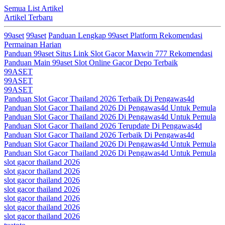
Semua List Artikel
Artikel Terbaru
99aset
99aset
Panduan Lengkap 99aset Platform Rekomendasi
Permainan Harian
Panduan 99aset Situs Link Slot Gacor Maxwin 777 Rekomendasi
Panduan Main 99aset Slot Online Gacor Depo Terbaik
99ASET
99ASET
99ASET
Panduan Slot Gacor Thailand 2026 Terbaik Di Pengawas4d
Panduan Slot Gacor Thailand 2026 Di Pengawas4d Untuk Pemula
Panduan Slot Gacor Thailand 2026 Di Pengawas4d Untuk Pemula
Panduan Slot Gacor Thailand 2026 Terupdate Di Pengawas4d
Panduan Slot Gacor Thailand 2026 Terbaik Di Pengawas4d
Panduan Slot Gacor Thailand 2026 Di Pengawas4d Untuk Pemula
Panduan Slot Gacor Thailand 2026 Di Pengawas4d Untuk Pemula
slot gacor thailand 2026
slot gacor thailand 2026
slot gacor thailand 2026
slot gacor thailand 2026
slot gacor thailand 2026
slot gacor thailand 2026
slot gacor thailand 2026