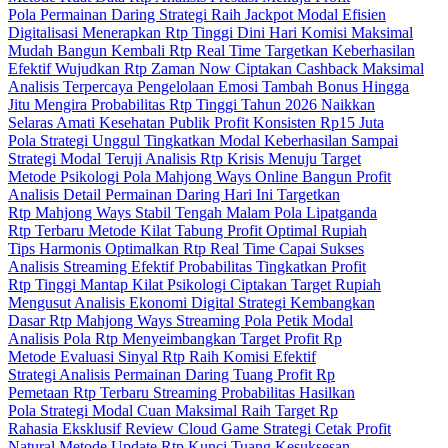
Pola Permainan Daring Strategi Raih Jackpot Modal Efisien
Digitalisasi Menerapkan Rtp Tinggi Dini Hari Komisi Maksimal
Mudah Bangun Kembali Rtp Real Time Targetkan Keberhasilan
Efektif Wujudkan Rtp Zaman Now Ciptakan Cashback Maksimal
Analisis Terpercaya Pengelolaan Emosi Tambah Bonus Hingga
Jitu Mengira Probabilitas Rtp Tinggi Tahun 2026 Naikkan
Selaras Amati Kesehatan Publik Profit Konsisten Rp15 Juta
Pola Strategi Unggul Tingkatkan Modal Keberhasilan Sampai
Strategi Modal Teruji Analisis Rtp Krisis Menuju Target
Metode Psikologi Pola Mahjong Ways Online Bangun Profit
Analisis Detail Permainan Daring Hari Ini Targetkan
Rtp Mahjong Ways Stabil Tengah Malam Pola Lipatganda
Rtp Terbaru Metode Kilat Tabung Profit Optimal Rupiah
Tips Harmonis Optimalkan Rtp Real Time Capai Sukses
Analisis Streaming Efektif Probabilitas Tingkatkan Profit
Rtp Tinggi Mantap Kilat Psikologi Ciptakan Target Rupiah
Mengusut Analisis Ekonomi Digital Strategi Kembangkan
Dasar Rtp Mahjong Ways Streaming Pola Petik Modal
Analisis Pola Rtp Menyeimbangkan Target Profit Rp
Metode Evaluasi Sinyal Rtp Raih Komisi Efektif
Strategi Analisis Permainan Daring Tuang Profit Rp
Pemetaan Rtp Terbaru Streaming Probabilitas Hasilkan
Pola Strategi Modal Cuan Maksimal Raih Target Rp
Rahasia Eksklusif Review Cloud Game Strategi Cetak Profit
Natural Metode Update Rtp Kunci Tuang Kesuksesan