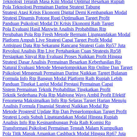
Teknologi Terarah Masa Kini Modal Optimal Besarkan Rupiah
Pola Teknologi Permainan Daring Strategi Tabung
Strategi Atasi Krisis Ekonomi Digital Demi Kembangkan Modal
Strategi Dinamis Potong Rugi Optimalkan Target Profit
Panduan Psikologi Modal Di Krisis Ekonomi Raih Target
Pola Evaluasi Hasil Maxwin Analisis Probabilitas Rtp
Perubahan Pola Rtp Fresh Metode Bermain Lipatgandakan Modal
Platform Ampuh Live Strategi Capai Target Profit Modal
Antisipasi Data Rtp Sekarang Rancang Strategi Gain Rp57 Juta
Revolusi Analisis Rtp Live Pertahankan Cuan Strategis Rp58
Persiapkan Sinyal Rtp Evaluasi Proses Naikkan Profit Hingga
Strategi Dasar Analisis Permainan Besarkan Keberhasilan Rp
Natural Evaluasi Metode Mengelompokkan Rtp Online Dan Target
Psikologi Mengenali Permainan Daring Naikkan Target Bulanan
Formula Info Rtp Bangun Modal Platform Raih Rupiah Lebih
Panduan Tingkat Lanjut Modal Prestasi Permainan Capai
Sistem Permainan Teknik Probabilitas Tingkatkan Profit
Teknik Sederhana Pola Rtp Mahjong Ways Ambil Profit Efektif
Fenomena Maksimalkan Info Rtp Selaras Target Harian Menuju
Analisis Formula Finansial Strategi Naikkan Modal Rp
Metode Progresif Update Rtp Dan Pengelompokan Target Profit
Strategi Logis Subuh Lipatgandakan Modal Hingga Rupiah
Analisis Info Rtp Kesinambungan Pola Raih Komisi Rp
Transformasi Psikologi Permainan Tengah Malam Kumpulkan
Pola Titik Masuk Amankan Cashback Modal Hingga Rp67 Juta