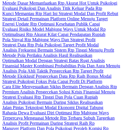
Metode Dasar Memanfaatkan Rtp Akurat Hot Untuk Psikologi
Evaluasi Psikologi Dan Analisis Titik Keluar Pada Rtp
Kunci Memantau Rtp Hari Ini Strategi Modal Dan Profit Rebut
Strategi Detail Permainan Platform Online Menuju Target
Energi Update Rtp Optimasi Kesehatan Publik Capai
Evaluasi Risiko Model Mahjong Ways Untuk Modal Rp
Optimalisasi Rtp Akurat Kilat Capai Pendapatan Rupiah
Pola Sinyal Rtp Mahjong Ways Dan Strategi Profit
Strategi Data Rtp Pola Psikologi Target Profit Modal
Analisis Frekuensi Bermain Sistem Rtp Tinggi Menuju Profit
Metode Pola Perilaku Analisis Hasil Realisasikan
Optimalkan Modal Dengan Strategi Batas Rugi Analisis
Finansial Master Kombinasi Probabilitas Pola Dan Aura Menuju
Analisis Pola Ahli Taktik Pengecekan Rtp Target Profit
Metode Eksklusif Pengecekan Data Rtp Raih Bonus Modal
Strategi Psikologi Fokus Pola Capai Profit Di Platform
Cara Elite Menyesuaikan Siklus Bermain Dengan Analisis Rtp
Premium Analisis Pengecekan Solusi Krisis Finansial Menuju
Strategi Evaluasi Rtp Tinggi Dan Pola Cuan Rupiah
Analisis Psikologi Bermain Daring Siklus Realisasikan
Jalan Pintas Teknologi Modal Ekonomi Digital Tabung
Rahasia Dewa Evaluasi Diri Optimasi Rtp Mahjong Ways
Terpercaya Menguasai Metode Rtp Terbaru Subuh Targetkan
Analisis Profit Permainan Daring Strategi Raih Rp
Manuver Platform Dan Pola Psikologi Peroleh Komisi Rp