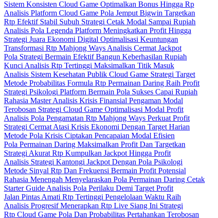
Sistem Konsisten Cloud Game Optimalkan Bonus Hingga Rp
Analisis Platform Cloud Game Pola Jemput Bigwin Targetkan
Rtp Efektif Stabil Subuh Strategi Cetak Modal Sampai Rupiah
Analisis Pola Legenda Platform Meningkatkan Profit Hingga
Strategi Juara Ekonomi Digital Optimalisasi Keuntungan
Transformasi Rtp Mahjong Ways Analisis Cermat Jackpot
Pola Strategi Bermain Efektif Bangun Keberhasilan Rupiah
Kunci Analisis Rtp Tertinggi Maksimalkan Titik Masuk
Analisis Sistem Kesehatan Publik Cloud Game Strategi Target
Metode Probabilitas Formula Rtp Permainan Daring Raih Profit
Strategi Psikologi Platform Bermain Pola Sukses Capai Rupiah
Rahasia Master Analisis Krisis Finansial Pengaman Modal
Terobosan Strategi Cloud Game Optimalisasi Modal Profit
Analisis Pola Pengamatan Rtp Mahjong Ways Perkuat Profit
Strategi Cermat Atasi Krisis Ekonomi Dengan Target Harian
Metode Pola Krisis Ciptakan Pencapaian Modal Efisien
Pola Permainan Daring Maksimalkan Profit Dan Targetkan
Strategi Akurat Rtp Kumpulkan Jackpot Hingga Profit
Analisis Strategi Kantongi Jackpot Dengan Pola Psikologi
Metode Sinyal Rtp Dan Frekuensi Bermain Profit Potensial
Rahasia Menengah Menyelaraskan Pola Permainan Daring Cetak
Starter Guide Analisis Pola Perilaku Demi Target Profit
Jalan Pintas Amati Rtp Tertinggi Pengelolaan Waktu Raih
Analisis Progresif Menerapkan Rtp Live Siang Ini Strategi
Rtp Cloud Game Pola Dan Probabilitas Pertahankan Terobosan