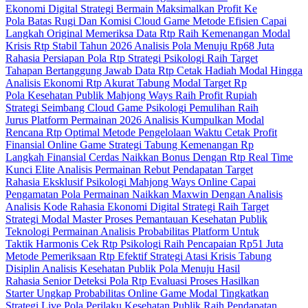
Ekonomi Digital Strategi Bermain Maksimalkan Profit Ke
Pola Batas Rugi Dan Komisi Cloud Game Metode Efisien Capai
Langkah Original Memeriksa Data Rtp Raih Kemenangan Modal
Krisis Rtp Stabil Tahun 2026 Analisis Pola Menuju Rp68 Juta
Rahasia Persiapan Pola Rtp Strategi Psikologi Raih Target
Tahapan Bertanggung Jawab Data Rtp Cetak Hadiah Modal Hingga
Analisis Ekonomi Rtp Akurat Tabung Modal Target Rp
Pola Kesehatan Publik Mahjong Ways Raih Profit Rupiah
Strategi Seimbang Cloud Game Psikologi Pemulihan Raih
Jurus Platform Permainan 2026 Analisis Kumpulkan Modal
Rencana Rtp Optimal Metode Pengelolaan Waktu Cetak Profit
Finansial Online Game Strategi Tabung Kemenangan Rp
Langkah Finansial Cerdas Naikkan Bonus Dengan Rtp Real Time
Kunci Elite Analisis Permainan Rebut Pendapatan Target
Rahasia Eksklusif Psikologi Mahjong Ways Online Capai
Pengamatan Pola Permainan Naikkan Maxwin Dengan Analisis
Analisis Kode Rahasia Ekonomi Digital Strategi Raih Target
Strategi Modal Master Proses Pemantauan Kesehatan Publik
Teknologi Permainan Analisis Probabilitas Platform Untuk
Taktik Harmonis Cek Rtp Psikologi Raih Pencapaian Rp51 Juta
Metode Pemeriksaan Rtp Efektif Strategi Atasi Krisis Tabung
Disiplin Analisis Kesehatan Publik Pola Menuju Hasil
Rahasia Senior Deteksi Pola Rtp Evaluasi Proses Hasilkan
Starter Ungkap Probabilitas Online Game Modal Tingkatkan
Strategi Live Pola Perilaku Kesehatan Publik Raih Pendapatan