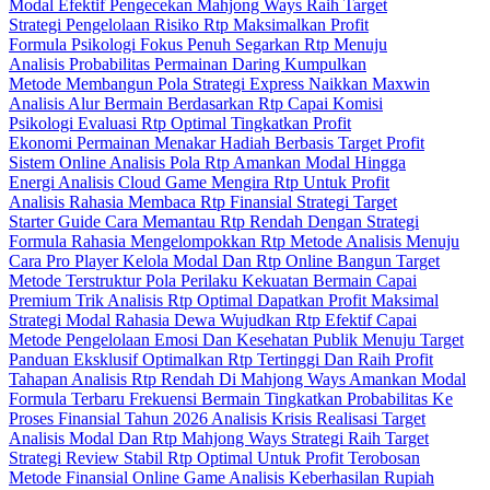
Modal Efektif Pengecekan Mahjong Ways Raih Target
Strategi Pengelolaan Risiko Rtp Maksimalkan Profit
Formula Psikologi Fokus Penuh Segarkan Rtp Menuju
Analisis Probabilitas Permainan Daring Kumpulkan
Metode Membangun Pola Strategi Express Naikkan Maxwin
Analisis Alur Bermain Berdasarkan Rtp Capai Komisi
Psikologi Evaluasi Rtp Optimal Tingkatkan Profit
Ekonomi Permainan Menakar Hadiah Berbasis Target Profit
Sistem Online Analisis Pola Rtp Amankan Modal Hingga
Energi Analisis Cloud Game Mengira Rtp Untuk Profit
Analisis Rahasia Membaca Rtp Finansial Strategi Target
Starter Guide Cara Memantau Rtp Rendah Dengan Strategi
Formula Rahasia Mengelompokkan Rtp Metode Analisis Menuju
Cara Pro Player Kelola Modal Dan Rtp Online Bangun Target
Metode Terstruktur Pola Perilaku Kekuatan Bermain Capai
Premium Trik Analisis Rtp Optimal Dapatkan Profit Maksimal
Strategi Modal Rahasia Dewa Wujudkan Rtp Efektif Capai
Metode Pengelolaan Emosi Dan Kesehatan Publik Menuju Target
Panduan Eksklusif Optimalkan Rtp Tertinggi Dan Raih Profit
Tahapan Analisis Rtp Rendah Di Mahjong Ways Amankan Modal
Formula Terbaru Frekuensi Bermain Tingkatkan Probabilitas Ke
Proses Finansial Tahun 2026 Analisis Krisis Realisasi Target
Analisis Modal Dan Rtp Mahjong Ways Strategi Raih Target
Strategi Review Stabil Rtp Optimal Untuk Profit Terobosan
Metode Finansial Online Game Analisis Keberhasilan Rupiah