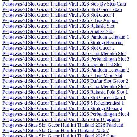
Pengawas4d Slot Gacor Thailand Viral 2026 Step By Step Cara
Pengawas4d Slot Gacor Thailand Viral 2026 Slot Gacor 2026
Pengawas4d Slot Gacor Thailand Viral 2026 Slot Gacor 1
Pengawas4d Slot Gacor Thailand Viral 2026 7 Tips Ampuh
Pengawas4d Slot Gacor Thailand Viral 2026 Rahasia Slot
Pengawas4d Slot Gacor Thailand Viral 2026 Analisa Slot
Pengawas4d Slot Gacor Thailand Viral 2026 Panduan Lengkap 1
Pengawas4d Slot Gacor Thailand Viral 2026 Strategi Bermain
Pengawas4d Slot Gacor Thailand Viral 2026 Slot Gacor 2
Pengawas4d Slot Gacor Thailand Viral 2026 Cara Memilih Slot
Pengawas4d Slot Gacor Thailand Viral 2026 Perbandingan Slot 3
Pengawas4d Slot Gacor Thailand Viral 2026 Update List Slot
Pengawas4d Slot Gacor Thailand Viral 2026 Panduan Lengkap 2
Pengawas4d Slot Gacor Thailand Viral 2026 7 Tips Main Slot
Pengawas4d Slot Gacor Thailand Viral 2026 Daftar Slot Gacor 2
Pengawas4d Slot Gacor Thailand Viral 2026 Cara Memilih Slot 1
Pengawas4d Slot Gacor Thailand Viral 2026 Rahasia Pola Slot 1
Pengawas4d Slot Gacor Thailand Viral 2026 Slot Gacor 2026 1
Pengawas4d Slot Gacor Thailand Viral 2026 5 Rekomendasi 1
Pengawas4d Slot Gacor Thailand Viral 2026 Strategi Menang
Pengawas4d Slot Gacor Thailand Viral 2026 Perbandingan Slot 4
Pengawas4d Slot Gacor Thailand Viral 2026 Fitur Unggulan
Pengawas4d Situs Slot Gacor Hari Ini Thailand 2026 Panduan
Pengawas4d Situs Slot Gacor Hari Ini Thailand 2026 7
Pengawas4d Situs Slot Gacor Hari Ini Thailand 2026 Cara