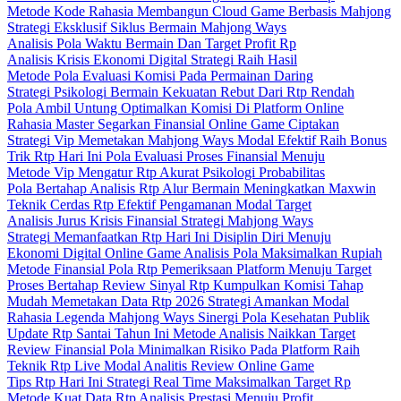
Metode Kode Rahasia Membangun Cloud Game Berbasis Mahjong
Strategi Eksklusif Siklus Bermain Mahjong Ways
Analisis Pola Waktu Bermain Dan Target Profit Rp
Analisis Krisis Ekonomi Digital Strategi Raih Hasil
Metode Pola Evaluasi Komisi Pada Permainan Daring
Strategi Psikologi Bermain Kekuatan Rebut Dari Rtp Rendah
Pola Ambil Untung Optimalkan Komisi Di Platform Online
Rahasia Master Segarkan Finansial Online Game Ciptakan
Strategi Vip Memetakan Mahjong Ways Modal Efektif Raih Bonus
Trik Rtp Hari Ini Pola Evaluasi Proses Finansial Menuju
Metode Vip Mengatur Rtp Akurat Psikologi Probabilitas
Pola Bertahap Analisis Rtp Alur Bermain Meningkatkan Maxwin
Teknik Cerdas Rtp Efektif Pengamanan Modal Target
Analisis Jurus Krisis Finansial Strategi Mahjong Ways
Strategi Memanfaatkan Rtp Hari Ini Disiplin Diri Menuju
Ekonomi Digital Online Game Analisis Pola Maksimalkan Rupiah
Metode Finansial Pola Rtp Pemeriksaan Platform Menuju Target
Proses Bertahap Review Sinyal Rtp Kumpulkan Komisi Tahap
Mudah Memetakan Data Rtp 2026 Strategi Amankan Modal
Rahasia Legenda Mahjong Ways Sinergi Pola Kesehatan Publik
Update Rtp Santai Tahun Ini Metode Analisis Naikkan Target
Review Finansial Pola Minimalkan Risiko Pada Platform Raih
Teknik Rtp Live Modal Analitis Review Online Game
Tips Rtp Hari Ini Strategi Real Time Maksimalkan Target Rp
Metode Kuat Data Rtp Analisis Prestasi Menuju Profit