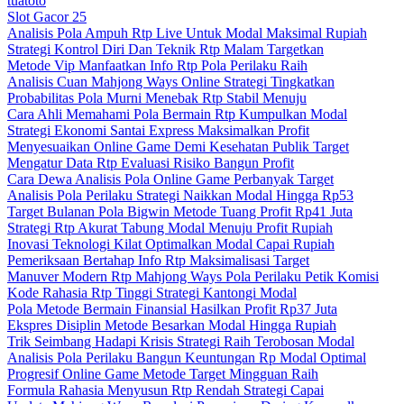
tuatoto
Slot Gacor 25
Analisis Pola Ampuh Rtp Live Untuk Modal Maksimal Rupiah
Strategi Kontrol Diri Dan Teknik Rtp Malam Targetkan
Metode Vip Manfaatkan Info Rtp Pola Perilaku Raih
Analisis Cuan Mahjong Ways Online Strategi Tingkatkan
Probabilitas Pola Murni Menebak Rtp Stabil Menuju
Cara Ahli Memahami Pola Bermain Rtp Kumpulkan Modal
Strategi Ekonomi Santai Express Maksimalkan Profit
Menyesuaikan Online Game Demi Kesehatan Publik Target
Mengatur Data Rtp Evaluasi Risiko Bangun Profit
Cara Dewa Analisis Pola Online Game Perbanyak Target
Analisis Pola Perilaku Strategi Naikkan Modal Hingga Rp53
Target Bulanan Pola Bigwin Metode Tuang Profit Rp41 Juta
Strategi Rtp Akurat Tabung Modal Menuju Profit Rupiah
Inovasi Teknologi Kilat Optimalkan Modal Capai Rupiah
Pemeriksaan Bertahap Info Rtp Maksimalisasi Target
Manuver Modern Rtp Mahjong Ways Pola Perilaku Petik Komisi
Kode Rahasia Rtp Tinggi Strategi Kantongi Modal
Pola Metode Bermain Finansial Hasilkan Profit Rp37 Juta
Ekspres Disiplin Metode Besarkan Modal Hingga Rupiah
Trik Seimbang Hadapi Krisis Strategi Raih Terobosan Modal
Analisis Pola Perilaku Bangun Keuntungan Rp Modal Optimal
Progresif Online Game Metode Target Mingguan Raih
Formula Rahasia Menyusun Rtp Rendah Strategi Capai