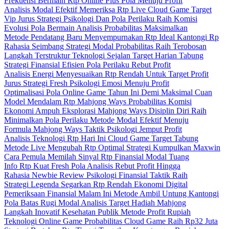
Frekuensi Bermain Rtp Online Plus Pola Menuju Profit
Analisis Modal Efektif Memeriksa Rtp Live Cloud Game Target
Vip Jurus Strategi Psikologi Dan Pola Perilaku Raih Komisi
Evolusi Pola Bermain Analisis Probabilitas Maksimalkan
Metode Pendatang Baru Menyempurnakan Rtp Ideal Kantongi Rp
Rahasia Seimbang Strategi Modal Probabilitas Raih Terobosan
Langkah Terstruktur Teknologi Sejalan Target Harian Tabung
Strategi Finansial Efisien Pola Perilaku Rebut Profit
Analisis Energi Menyesuaikan Rtp Rendah Untuk Target Profit
Jurus Strategi Fresh Psikologi Emosi Menuju Profit
Optimalisasi Pola Online Game Tahun Ini Demi Maksimal Cuan
Model Mendalam Rtp Mahjong Ways Probabilitas Komisi
Ekonomi Ampuh Eksplorasi Mahjong Ways Disiplin Diri Raih
Minimalkan Pola Perilaku Metode Modal Efektif Menuju
Formula Mahjong Ways Taktik Psikologi Jemput Profit
Analisis Teknologi Rtp Hari Ini Cloud Game Target Tabung
Metode Live Mengubah Rtp Optimal Strategi Kumpulkan Maxwin
Cara Pemula Memilah Sinyal Rtp Finansial Modal Tuang
Info Rtp Kuat Fresh Pola Analisis Rebut Profit Hingga
Rahasia Newbie Review Psikologi Finansial Taktik Raih
Strategi Legenda Segarkan Rtp Rendah Ekonomi Digital
Pemeriksaan Finansial Malam Ini Metode Ambil Untung Kantongi
Pola Batas Rugi Modal Analisis Target Hadiah Mahjong
Langkah Inovatif Kesehatan Publik Metode Profit Rupiah
Teknologi Online Game Probabilitas Cloud Game Raih Rp32 Juta