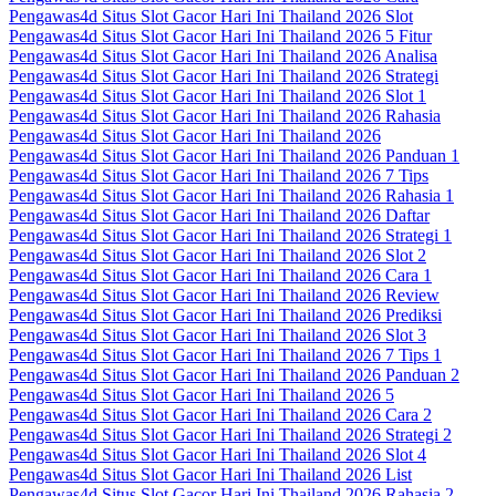
Pengawas4d Situs Slot Gacor Hari Ini Thailand 2026 Slot
Pengawas4d Situs Slot Gacor Hari Ini Thailand 2026 5 Fitur
Pengawas4d Situs Slot Gacor Hari Ini Thailand 2026 Analisa
Pengawas4d Situs Slot Gacor Hari Ini Thailand 2026 Strategi
Pengawas4d Situs Slot Gacor Hari Ini Thailand 2026 Slot 1
Pengawas4d Situs Slot Gacor Hari Ini Thailand 2026 Rahasia
Pengawas4d Situs Slot Gacor Hari Ini Thailand 2026
Pengawas4d Situs Slot Gacor Hari Ini Thailand 2026 Panduan 1
Pengawas4d Situs Slot Gacor Hari Ini Thailand 2026 7 Tips
Pengawas4d Situs Slot Gacor Hari Ini Thailand 2026 Rahasia 1
Pengawas4d Situs Slot Gacor Hari Ini Thailand 2026 Daftar
Pengawas4d Situs Slot Gacor Hari Ini Thailand 2026 Strategi 1
Pengawas4d Situs Slot Gacor Hari Ini Thailand 2026 Slot 2
Pengawas4d Situs Slot Gacor Hari Ini Thailand 2026 Cara 1
Pengawas4d Situs Slot Gacor Hari Ini Thailand 2026 Review
Pengawas4d Situs Slot Gacor Hari Ini Thailand 2026 Prediksi
Pengawas4d Situs Slot Gacor Hari Ini Thailand 2026 Slot 3
Pengawas4d Situs Slot Gacor Hari Ini Thailand 2026 7 Tips 1
Pengawas4d Situs Slot Gacor Hari Ini Thailand 2026 Panduan 2
Pengawas4d Situs Slot Gacor Hari Ini Thailand 2026 5
Pengawas4d Situs Slot Gacor Hari Ini Thailand 2026 Cara 2
Pengawas4d Situs Slot Gacor Hari Ini Thailand 2026 Strategi 2
Pengawas4d Situs Slot Gacor Hari Ini Thailand 2026 Slot 4
Pengawas4d Situs Slot Gacor Hari Ini Thailand 2026 List
Pengawas4d Situs Slot Gacor Hari Ini Thailand 2026 Rahasia 2