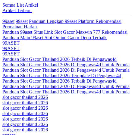
Semua List Artikel
Artikel Terbaru
99aset
99aset
Panduan Lengkap 99aset Platform Rekomendasi
Permainan Harian
Panduan 99aset Situs Link Slot Gacor Maxwin 777 Rekomendasi
Panduan Main 99aset Slot Online Gacor Depo Terbaik
99ASET
99ASET
99ASET
Panduan Slot Gacor Thailand 2026 Terbaik Di Pengawas4d
Panduan Slot Gacor Thailand 2026 Di Pengawas4d Untuk Pemula
Panduan Slot Gacor Thailand 2026 Di Pengawas4d Untuk Pemula
Panduan Slot Gacor Thailand 2026 Terupdate Di Pengawas4d
Panduan Slot Gacor Thailand 2026 Terbaik Di Pengawas4d
Panduan Slot Gacor Thailand 2026 Di Pengawas4d Untuk Pemula
Panduan Slot Gacor Thailand 2026 Di Pengawas4d Untuk Pemula
slot gacor thailand 2026
slot gacor thailand 2026
slot gacor thailand 2026
slot gacor thailand 2026
slot gacor thailand 2026
slot gacor thailand 2026
slot gacor thailand 2026