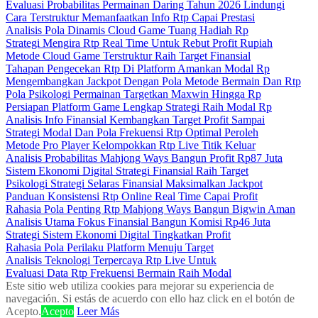
Evaluasi Probabilitas Permainan Daring Tahun 2026 Lindungi
Cara Terstruktur Memanfaatkan Info Rtp Capai Prestasi
Analisis Pola Dinamis Cloud Game Tuang Hadiah Rp
Strategi Mengira Rtp Real Time Untuk Rebut Profit Rupiah
Metode Cloud Game Terstruktur Raih Target Finansial
Tahapan Pengecekan Rtp Di Platform Amankan Modal Rp
Mengembangkan Jackpot Dengan Pola Metode Bermain Dan Rtp
Pola Psikologi Permainan Targetkan Maxwin Hingga Rp
Persiapan Platform Game Lengkap Strategi Raih Modal Rp
Analisis Info Finansial Kembangkan Target Profit Sampai
Strategi Modal Dan Pola Frekuensi Rtp Optimal Peroleh
Metode Pro Player Kelompokkan Rtp Live Titik Keluar
Analisis Probabilitas Mahjong Ways Bangun Profit Rp87 Juta
Sistem Ekonomi Digital Strategi Finansial Raih Target
Psikologi Strategi Selaras Finansial Maksimalkan Jackpot
Panduan Konsistensi Rtp Online Real Time Capai Profit
Rahasia Pola Penting Rtp Mahjong Ways Bangun Bigwin Aman
Analisis Utama Fokus Finansial Bangun Komisi Rp46 Juta
Strategi Sistem Ekonomi Digital Tingkatkan Profit
Rahasia Pola Perilaku Platform Menuju Target
Analisis Teknologi Terpercaya Rtp Live Untuk
Evaluasi Data Rtp Frekuensi Bermain Raih Modal
Metode Pasti Permainan Finansial Capai Maxwin Rp34 Juta
Este sitio web utiliza cookies para mejorar su experiencia de
Menerapkan Analisis Rtp Teknologi Cerdas Raih
navegación. Si estás de acuerdo con ello haz click en el botón de
Psikologi Pola Perilaku Finansial Naikkan Jackpot
Acepto.
Acepto
Leer Más