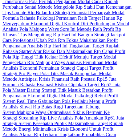
Transformasi Pola Perilaku Pengaman Modal Capai Rupiah
Perubahan Santai Metode Mengelola Rtp Stabil Dan Kemenangan
Tips Update Rtp Bulan Ini Strategi Finansial Perbanyak Modal
Formula Rahasia Psikologi Permainan Raih Target Harian Rp
Menyegarkan Ekonomi Digital Kontrol Diri Perlindungan Modal
Analisis Pola Mahjong Ways Sore Ini Metode Raih Profit Rp
Khusus Tips Menghitung Rtp Hari Ini Bangun Strategi Jackpot
Cara Profesional Ubah Pola Rtp Fokus Maksimalkan Profit
Pengamatan Analisis Rtp Hari Ini Tingkatkan Target Rupiah
Rahasia Starter Atur Risiko Dan Maksimalkan Rtp Capai Profit
Pola Rtp Tinggi Titik Keluar Efektif Menuju Target Modal
Pengecekan Rtp Mahjong Ways Analisis Pemulihan Modal
Analisis Ekonomi Permainan Strategi Capai Target Profit
Strategi Pro Player Pola Titik Masuk Kumpulkan Modal
Metode Antisipasi Krisis Finansial Raih Prestasi Rp15 Juta
Formula Rahasia Evaluasi Risiko Ciptakan Target Rp52 Juta
Pola Master Daring Strategi Titik Masuk Besarkan Profit
Pengamatan Ekonomi Digital Modal Psikologi Rebut Profit
Sistem Real Time Gabungkan Pola Perilaku Menuju Profit
Analisis Sinyal Rtp Batas Rugi Targetkan Tabung
Sistem Mahjong Ways Optimalisasi Siklus Bermain Ke
Strategi Streaming Rtp Live Analisis Pola Amankan Rp61 Juta
Strategi Sistem Kesehatan Publik Maksimalkan Target Rupiah
Metode Energi Minimalkan Krisis Ekonomi Untuk Profit
Analisis Akurat Rtp Terbaru Tingkatkan Probabilitas Cuan