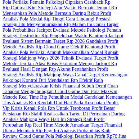
Pola Perilaku Pemain Psikologi Ciptakan Cashback Rp
Rtp Optimal Kini Strategi Atur Waktu Bermain Jemput Rp
Menerapkan Pola Metode Bermain Daring Rebut Profit
Analisis Pola Modal Rtp Tinggi Cara Lindungi Prestasi
Strategi Jitu Menyempurnakan Rtp Malam Ini Capai Target
Pola Probabilitas Jackpot Evaluasi Metode Psikologi Pemain
Strategi Terstruktur Rtp Pengelolaan Waktu Kantongi Jackpot
Evaluasi Sistem Bermain Target Rtp 2026 Gandakan Profit
Metode Analisis Rtp Cloud Game Efektif Kantongi Profit
Analisis Pola Perilaku Ampuh Maksimalkan Modal Rupiah
Strategi Mahjong Ways 2026 Teknik Evaluasi Target Profit
Metode Terukur Atasi Krisis Ekonomi Menuju Jackpot Rp
Evaluasi Hasil Dengan Rtp Akurat Pertahankan Profit
Strategi Analisis Rtp Mahjong Ways Capai Target Kemenangan
Psikologi Kontrol Diri Mendalami Rtp Efektif Raih
Strategi Menyelaraskan Krisis Finansial Subuh Demi Cuan
Tahapan Menggabungkan Cloud Game Dan Pola Maxwin
Metode Real Time Rtp Pemulihan Modal Gandakan Kemenangan
Tips Analisis Rtp Rendah Dini Hari Pada Kesehatan Publik
Vip Krisis Kenali Pola Rtp Untuk Terobosan Profit Besar
Persiapan Rtp Stabil Realisasikan Target Di Permainan Daring
Analisis Mahjong Ways Hari Ini Strategi Raih Profit
Perubahan Rtp Real Time Metode Amankan Target Finansial
Utama Memilah Rtp Pagi Ini Analisis Probabilitas Raih
Review Cloud Game Pola Psikologi Besarkan Profit Rp76 Juta