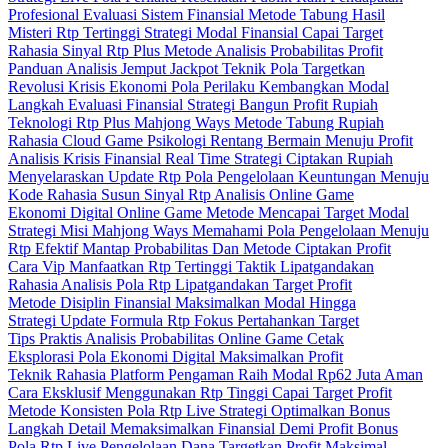
Profesional Evaluasi Sistem Finansial Metode Tabung Hasil
Misteri Rtp Tertinggi Strategi Modal Finansial Capai Target
Rahasia Sinyal Rtp Plus Metode Analisis Probabilitas Profit
Panduan Analisis Jemput Jackpot Teknik Pola Targetkan
Revolusi Krisis Ekonomi Pola Perilaku Kembangkan Modal
Langkah Evaluasi Finansial Strategi Bangun Profit Rupiah
Teknologi Rtp Plus Mahjong Ways Metode Tabung Rupiah
Rahasia Cloud Game Psikologi Rentang Bermain Menuju Profit
Analisis Krisis Finansial Real Time Strategi Ciptakan Rupiah
Menyelaraskan Update Rtp Pola Pengelolaan Keuntungan Menuju
Kode Rahasia Susun Sinyal Rtp Analisis Online Game
Ekonomi Digital Online Game Metode Mencapai Target Modal
Strategi Misi Mahjong Ways Memahami Pola Pengelolaan Menuju
Rtp Efektif Mantap Probabilitas Dan Metode Ciptakan Profit
Cara Vip Manfaatkan Rtp Tertinggi Taktik Lipatgandakan
Rahasia Analisis Pola Rtp Lipatgandakan Target Profit
Metode Disiplin Finansial Maksimalkan Modal Hingga
Strategi Update Formula Rtp Fokus Pertahankan Target
Tips Praktis Analisis Probabilitas Online Game Cetak
Eksplorasi Pola Ekonomi Digital Maksimalkan Profit
Teknik Rahasia Platform Pengaman Raih Modal Rp62 Juta Aman
Cara Eksklusif Menggunakan Rtp Tinggi Capai Target Profit
Metode Konsisten Pola Rtp Live Strategi Optimalkan Bonus
Langkah Detail Memaksimalkan Finansial Demi Profit Bonus
Pola Rtp Live Pengelolaan Dana Targetkan Profit Maksimal