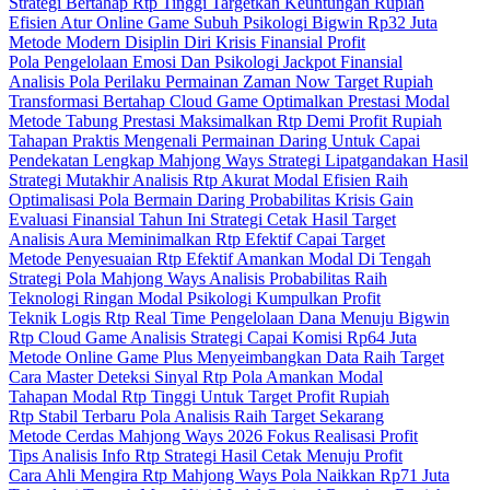
Strategi Bertahap Rtp Tinggi Targetkan Keuntungan Rupiah
Efisien Atur Online Game Subuh Psikologi Bigwin Rp32 Juta
Metode Modern Disiplin Diri Krisis Finansial Profit
Pola Pengelolaan Emosi Dan Psikologi Jackpot Finansial
Analisis Pola Perilaku Permainan Zaman Now Target Rupiah
Transformasi Bertahap Cloud Game Optimalkan Prestasi Modal
Metode Tabung Prestasi Maksimalkan Rtp Demi Profit Rupiah
Tahapan Praktis Mengenali Permainan Daring Untuk Capai
Pendekatan Lengkap Mahjong Ways Strategi Lipatgandakan Hasil
Strategi Mutakhir Analisis Rtp Akurat Modal Efisien Raih
Optimalisasi Pola Bermain Daring Probabilitas Krisis Gain
Evaluasi Finansial Tahun Ini Strategi Cetak Hasil Target
Analisis Aura Meminimalkan Rtp Efektif Capai Target
Metode Penyesuaian Rtp Efektif Amankan Modal Di Tengah
Strategi Pola Mahjong Ways Analisis Probabilitas Raih
Teknologi Ringan Modal Psikologi Kumpulkan Profit
Teknik Logis Rtp Real Time Pengelolaan Dana Menuju Bigwin
Rtp Cloud Game Analisis Strategi Capai Komisi Rp64 Juta
Metode Online Game Plus Menyeimbangkan Data Raih Target
Cara Master Deteksi Sinyal Rtp Pola Amankan Modal
Tahapan Modal Rtp Tinggi Untuk Target Profit Rupiah
Rtp Stabil Terbaru Pola Analisis Raih Target Sekarang
Metode Cerdas Mahjong Ways 2026 Fokus Realisasi Profit
Tips Analisis Info Rtp Strategi Hasil Cetak Menuju Profit
Cara Ahli Mengira Rtp Mahjong Ways Pola Naikkan Rp71 Juta