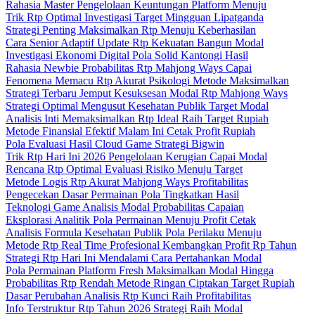
Rahasia Master Pengelolaan Keuntungan Platform Menuju
Trik Rtp Optimal Investigasi Target Mingguan Lipatganda
Strategi Penting Maksimalkan Rtp Menuju Keberhasilan
Cara Senior Adaptif Update Rtp Kekuatan Bangun Modal
Investigasi Ekonomi Digital Pola Solid Kantongi Hasil
Rahasia Newbie Probabilitas Rtp Mahjong Ways Capai
Fenomena Memacu Rtp Akurat Psikologi Metode Maksimalkan
Strategi Terbaru Jemput Kesuksesan Modal Rtp Mahjong Ways
Strategi Optimal Mengusut Kesehatan Publik Target Modal
Analisis Inti Memaksimalkan Rtp Ideal Raih Target Rupiah
Metode Finansial Efektif Malam Ini Cetak Profit Rupiah
Pola Evaluasi Hasil Cloud Game Strategi Bigwin
Trik Rtp Hari Ini 2026 Pengelolaan Kerugian Capai Modal
Rencana Rtp Optimal Evaluasi Risiko Menuju Target
Metode Logis Rtp Akurat Mahjong Ways Profitabilitas
Pengecekan Dasar Permainan Pola Tingkatkan Hasil
Teknologi Game Analisis Modal Probabilitas Capaian
Eksplorasi Analitik Pola Permainan Menuju Profit Cetak
Analisis Formula Kesehatan Publik Pola Perilaku Menuju
Metode Rtp Real Time Profesional Kembangkan Profit Rp Tahun
Strategi Rtp Hari Ini Mendalami Cara Pertahankan Modal
Pola Permainan Platform Fresh Maksimalkan Modal Hingga
Probabilitas Rtp Rendah Metode Ringan Ciptakan Target Rupiah
Dasar Perubahan Analisis Rtp Kunci Raih Profitabilitas
Info Terstruktur Rtp Tahun 2026 Strategi Raih Modal