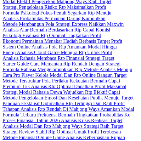
Modal Efektif Pengecekan Mahjong Ways Raih Target
Strategi Pengelolaan Risiko Rtp Maksimalkan Profit
Formula Psikologi Fokus Penuh Segarkan Rtp Menuju
Analisis Probabilitas Permainan Daring Kumpulkan
Metode Membangun Pola Strategi Express Naikkan Maxwin
Analisis Alur Bermain Berdasarkan Rtp Capai Komisi
Psikologi Evaluasi Rtp Optimal Tingkatkan Profit
Ekonomi Permainan Menakar Hadiah Berbasis Target Profit
Sistem Online Analisis Pola Rtp Amankan Modal Hingga
Energi Analisis Cloud Game Mengira Rtp Untuk Profit
Analisis Rahasia Membaca Rtp Finansial Strategi Target
Starter Guide Cara Memantau Rtp Rendah Dengan Strategi
Formula Rahasia Mengelompokkan Rtp Metode Analisis Menuju
Cara Pro Player Kelola Modal Dan Rtp Online Bangun Target
Metode Terstruktur Pola Perilaku Kekuatan Bermain Capai
Premium Trik Analisis Rtp Optimal Dapatkan Profit Maksimal
Strategi Modal Rahasia Dewa Wujudkan Rtp Efektif Capai
Metode Pengelolaan Emosi Dan Kesehatan Publik Menuju Target
Panduan Eksklusif Optimalkan Rtp Tertinggi Dan Raih Profit
Tahapan Analisis Rtp Rendah Di Mahjong Ways Amankan Modal
Formula Terbaru Frekuensi Bermain Tingkatkan Probabilitas Ke
Proses Finansial Tahun 2026 Analisis Krisis Realisasi Target
Analisis Modal Dan Rtp Mahjong Ways Strategi Raih Target
Strategi Review Stabil Rtp Optimal Untuk Profit Terobosan
Metode Finansial Online Game Analisis Keberhasilan Rupiah