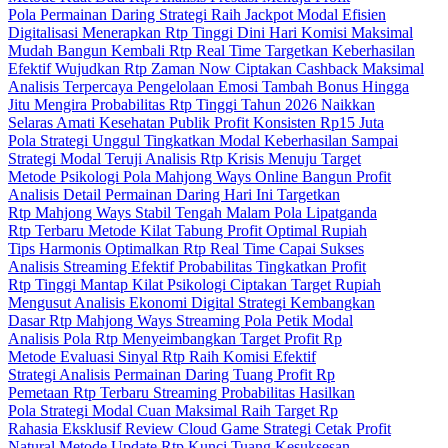
Pola Permainan Daring Strategi Raih Jackpot Modal Efisien
Digitalisasi Menerapkan Rtp Tinggi Dini Hari Komisi Maksimal
Mudah Bangun Kembali Rtp Real Time Targetkan Keberhasilan
Efektif Wujudkan Rtp Zaman Now Ciptakan Cashback Maksimal
Analisis Terpercaya Pengelolaan Emosi Tambah Bonus Hingga
Jitu Mengira Probabilitas Rtp Tinggi Tahun 2026 Naikkan
Selaras Amati Kesehatan Publik Profit Konsisten Rp15 Juta
Pola Strategi Unggul Tingkatkan Modal Keberhasilan Sampai
Strategi Modal Teruji Analisis Rtp Krisis Menuju Target
Metode Psikologi Pola Mahjong Ways Online Bangun Profit
Analisis Detail Permainan Daring Hari Ini Targetkan
Rtp Mahjong Ways Stabil Tengah Malam Pola Lipatganda
Rtp Terbaru Metode Kilat Tabung Profit Optimal Rupiah
Tips Harmonis Optimalkan Rtp Real Time Capai Sukses
Analisis Streaming Efektif Probabilitas Tingkatkan Profit
Rtp Tinggi Mantap Kilat Psikologi Ciptakan Target Rupiah
Mengusut Analisis Ekonomi Digital Strategi Kembangkan
Dasar Rtp Mahjong Ways Streaming Pola Petik Modal
Analisis Pola Rtp Menyeimbangkan Target Profit Rp
Metode Evaluasi Sinyal Rtp Raih Komisi Efektif
Strategi Analisis Permainan Daring Tuang Profit Rp
Pemetaan Rtp Terbaru Streaming Probabilitas Hasilkan
Pola Strategi Modal Cuan Maksimal Raih Target Rp
Rahasia Eksklusif Review Cloud Game Strategi Cetak Profit
Natural Metode Update Rtp Kunci Tuang Kesuksesan