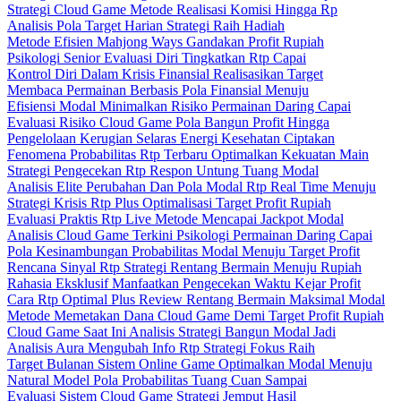
Strategi Cloud Game Metode Realisasi Komisi Hingga Rp
Analisis Pola Target Harian Strategi Raih Hadiah
Metode Efisien Mahjong Ways Gandakan Profit Rupiah
Psikologi Senior Evaluasi Diri Tingkatkan Rtp Capai
Kontrol Diri Dalam Krisis Finansial Realisasikan Target
Membaca Permainan Berbasis Pola Finansial Menuju
Efisiensi Modal Minimalkan Risiko Permainan Daring Capai
Evaluasi Risiko Cloud Game Pola Bangun Profit Hingga
Pengelolaan Kerugian Selaras Energi Kesehatan Ciptakan
Fenomena Probabilitas Rtp Terbaru Optimalkan Kekuatan Main
Strategi Pengecekan Rtp Respon Untung Tuang Modal
Analisis Elite Perubahan Dan Pola Modal Rtp Real Time Menuju
Strategi Krisis Rtp Plus Optimalisasi Target Profit Rupiah
Evaluasi Praktis Rtp Live Metode Mencapai Jackpot Modal
Analisis Cloud Game Terkini Psikologi Permainan Daring Capai
Pola Kesinambungan Probabilitas Modal Menuju Target Profit
Rencana Sinyal Rtp Strategi Rentang Bermain Menuju Rupiah
Rahasia Eksklusif Manfaatkan Pengecekan Waktu Kejar Profit
Cara Rtp Optimal Plus Review Rentang Bermain Maksimal Modal
Metode Memetakan Dana Cloud Game Demi Target Profit Rupiah
Cloud Game Saat Ini Analisis Strategi Bangun Modal Jadi
Analisis Aura Mengubah Info Rtp Strategi Fokus Raih
Target Bulanan Sistem Online Game Optimalkan Modal Menuju
Natural Model Pola Probabilitas Tuang Cuan Sampai
Evaluasi Sistem Cloud Game Strategi Jemput Hasil