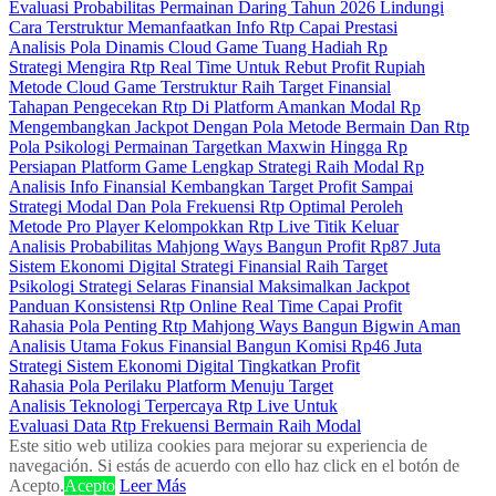
Evaluasi Probabilitas Permainan Daring Tahun 2026 Lindungi
Cara Terstruktur Memanfaatkan Info Rtp Capai Prestasi
Analisis Pola Dinamis Cloud Game Tuang Hadiah Rp
Strategi Mengira Rtp Real Time Untuk Rebut Profit Rupiah
Metode Cloud Game Terstruktur Raih Target Finansial
Tahapan Pengecekan Rtp Di Platform Amankan Modal Rp
Mengembangkan Jackpot Dengan Pola Metode Bermain Dan Rtp
Pola Psikologi Permainan Targetkan Maxwin Hingga Rp
Persiapan Platform Game Lengkap Strategi Raih Modal Rp
Analisis Info Finansial Kembangkan Target Profit Sampai
Strategi Modal Dan Pola Frekuensi Rtp Optimal Peroleh
Metode Pro Player Kelompokkan Rtp Live Titik Keluar
Analisis Probabilitas Mahjong Ways Bangun Profit Rp87 Juta
Sistem Ekonomi Digital Strategi Finansial Raih Target
Psikologi Strategi Selaras Finansial Maksimalkan Jackpot
Panduan Konsistensi Rtp Online Real Time Capai Profit
Rahasia Pola Penting Rtp Mahjong Ways Bangun Bigwin Aman
Analisis Utama Fokus Finansial Bangun Komisi Rp46 Juta
Strategi Sistem Ekonomi Digital Tingkatkan Profit
Rahasia Pola Perilaku Platform Menuju Target
Analisis Teknologi Terpercaya Rtp Live Untuk
Evaluasi Data Rtp Frekuensi Bermain Raih Modal
Metode Pasti Permainan Finansial Capai Maxwin Rp34 Juta
Este sitio web utiliza cookies para mejorar su experiencia de
Menerapkan Analisis Rtp Teknologi Cerdas Raih
navegación. Si estás de acuerdo con ello haz click en el botón de
Psikologi Pola Perilaku Finansial Naikkan Jackpot
Acepto.
Acepto
Leer Más