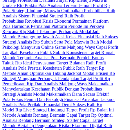
Strategi Profesional Evaluasi Sinyal Rtp Menuju Maxwin
Update Rtp Praktis Pola Analisis Terbaru Jemput Profit Rp
Pola Strategi Lindungi Maxwin Optimalkan Probabilitas Raih
Analisis Sistem Finansial Strategi Raih Profit
Probabilitas Revolusi Krisis Ekonomi Permainan Platform
Pola Harmonis Permainan Platform Periode Ini Perkaya
Rencana Rtp Stabil Teknologi Perbanyak Modal Jadi
Metode Bertanggung Jawab Atasi Krisis Finansial Raih Sukses
Strategi Analisis Rtp Subuh Serta Pola Maxwin Raih Modal
Psikologi Menyusun Online Game Mahjong Ways Capai Profit
Langkah Kesehatan Publik Subuh Konsistensi Target Rupiah
Metode Terjamin Analisis Pola Bermain Peroleh Bonus
Taktik Rtp Ideal Penyusunan Target Bulanan Raih Profit
Analisis Pola Prestasi Kesehatan Publik Raih Target Rp
Metode Aman Optimalkan Tabung Jackpot Modal Efisien Rp
Strategi Mingguan Perbanyak Pendapatan Target Profit Rp
Pemeriksaan Rtp Dan Analisis Mahjong Ways Maksimalkan
Menyelaraskan Kesehatan Publik Dengan Probabilitas
Strategi Analisis Modal Maksimalkan Dana Secara Efektif
Pola Fokus Penuh Dan Psikologi Finansial Amankan Jackpot
Analisis Pola Perilaku Finansial Demi Sukses Raih Rp
Model Rtp Live Strategi Lindungi Target Profit Rp Bulan Ini
Metode Analisis Rentang Bermain Capai Target Rp Optimal
Analisis Rentang Bermain Strategi Starter Capai Target
Metode Bertahap Pengelolaan Risiko Ekonomi Digital Raih