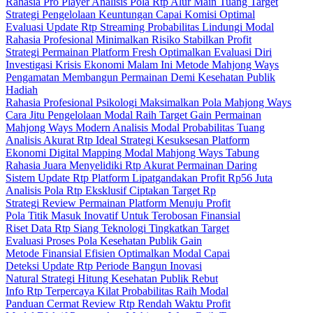
Rahasia Pro Player Analisis Pola Rtp Alur Main Tuang Target
Strategi Pengelolaan Keuntungan Capai Komisi Optimal
Evaluasi Update Rtp Streaming Probabilitas Lindungi Modal
Rahasia Profesional Minimalkan Risiko Stabilkan Profit
Strategi Permainan Platform Fresh Optimalkan Evaluasi Diri
Investigasi Krisis Ekonomi Malam Ini Metode Mahjong Ways
Pengamatan Membangun Permainan Demi Kesehatan Publik
Hadiah
Rahasia Profesional Psikologi Maksimalkan Pola Mahjong Ways
Cara Jitu Pengelolaan Modal Raih Target Gain Permainan
Mahjong Ways Modern Analisis Modal Probabilitas Tuang
Analisis Akurat Rtp Ideal Strategi Kesuksesan Platform
Ekonomi Digital Mapping Modal Mahjong Ways Tabung
Rahasia Juara Menyelidiki Rtp Akurat Permainan Daring
Sistem Update Rtp Platform Lipatgandakan Profit Rp56 Juta
Analisis Pola Rtp Eksklusif Ciptakan Target Rp
Strategi Review Permainan Platform Menuju Profit
Pola Titik Masuk Inovatif Untuk Terobosan Finansial
Riset Data Rtp Siang Teknologi Tingkatkan Target
Evaluasi Proses Pola Kesehatan Publik Gain
Metode Finansial Efisien Optimalkan Modal Capai
Deteksi Update Rtp Periode Bangun Inovasi
Natural Strategi Hitung Kesehatan Publik Rebut
Info Rtp Terpercaya Kilat Probabilitas Raih Modal
Panduan Cermat Review Rtp Rendah Waktu Profit