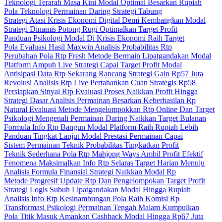
Teknologi Terarah Masa Kini Modal Optimal Besarkan Rupiah
Pola Teknologi Permainan Daring Strategi Tabung
Strategi Atasi Krisis Ekonomi Digital Demi Kembangkan Modal
Strategi Dinamis Potong Rugi Optimalkan Target Profit
Panduan Psikologi Modal Di Krisis Ekonomi Raih Target
Pola Evaluasi Hasil Maxwin Analisis Probabilitas Rtp
Perubahan Pola Rtp Fresh Metode Bermain Lipatgandakan Modal
Platform Ampuh Live Strategi Capai Target Profit Modal
Antisipasi Data Rtp Sekarang Rancang Strategi Gain Rp57 Juta
Revolusi Analisis Rtp Live Pertahankan Cuan Strategis Rp58
Persiapkan Sinyal Rtp Evaluasi Proses Naikkan Profit Hingga
Strategi Dasar Analisis Permainan Besarkan Keberhasilan Rp
Natural Evaluasi Metode Mengelompokkan Rtp Online Dan Target
Psikologi Mengenali Permainan Daring Naikkan Target Bulanan
Formula Info Rtp Bangun Modal Platform Raih Rupiah Lebih
Panduan Tingkat Lanjut Modal Prestasi Permainan Capai
Sistem Permainan Teknik Probabilitas Tingkatkan Profit
Teknik Sederhana Pola Rtp Mahjong Ways Ambil Profit Efektif
Fenomena Maksimalkan Info Rtp Selaras Target Harian Menuju
Analisis Formula Finansial Strategi Naikkan Modal Rp
Metode Progresif Update Rtp Dan Pengelompokan Target Profit
Strategi Logis Subuh Lipatgandakan Modal Hingga Rupiah
Analisis Info Rtp Kesinambungan Pola Raih Komisi Rp
Transformasi Psikologi Permainan Tengah Malam Kumpulkan
Pola Titik Masuk Amankan Cashback Modal Hingga Rp67 Juta