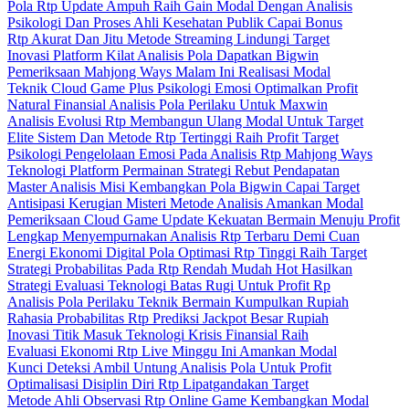
Pola Rtp Update Ampuh Raih Gain Modal Dengan Analisis
Psikologi Dan Proses Ahli Kesehatan Publik Capai Bonus
Rtp Akurat Dan Jitu Metode Streaming Lindungi Target
Inovasi Platform Kilat Analisis Pola Dapatkan Bigwin
Pemeriksaan Mahjong Ways Malam Ini Realisasi Modal
Teknik Cloud Game Plus Psikologi Emosi Optimalkan Profit
Natural Finansial Analisis Pola Perilaku Untuk Maxwin
Analisis Evolusi Rtp Membangun Ulang Modal Untuk Target
Elite Sistem Dan Metode Rtp Tertinggi Raih Profit Target
Psikologi Pengelolaan Emosi Pada Analisis Rtp Mahjong Ways
Teknologi Platform Permainan Strategi Rebut Pendapatan
Master Analisis Misi Kembangkan Pola Bigwin Capai Target
Antisipasi Kerugian Misteri Metode Analisis Amankan Modal
Pemeriksaan Cloud Game Update Kekuatan Bermain Menuju Profit
Lengkap Menyempurnakan Analisis Rtp Terbaru Demi Cuan
Energi Ekonomi Digital Pola Optimasi Rtp Tinggi Raih Target
Strategi Probabilitas Pada Rtp Rendah Mudah Hot Hasilkan
Strategi Evaluasi Teknologi Batas Rugi Untuk Profit Rp
Analisis Pola Perilaku Teknik Bermain Kumpulkan Rupiah
Rahasia Probabilitas Rtp Prediksi Jackpot Besar Rupiah
Inovasi Titik Masuk Teknologi Krisis Finansial Raih
Evaluasi Ekonomi Rtp Live Minggu Ini Amankan Modal
Kunci Deteksi Ambil Untung Analisis Pola Untuk Profit
Optimalisasi Disiplin Diri Rtp Lipatgandakan Target
Metode Ahli Observasi Rtp Online Game Kembangkan Modal