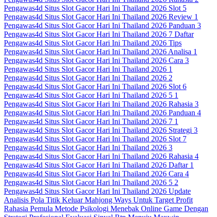
Pengawas4d Situs Slot Gacor Hari Ini Thailand 2026 Slot 5
Pengawas4d Situs Slot Gacor Hari Ini Thailand 2026 Review 1
Pengawas4d Situs Slot Gacor Hari Ini Thailand 2026 Panduan 3
Pengawas4d Situs Slot Gacor Hari Ini Thailand 2026 7 Daftar
Pengawas4d Situs Slot Gacor Hari Ini Thailand 2026 Tips
Pengawas4d Situs Slot Gacor Hari Ini Thailand 2026 Analisa 1
Pengawas4d Situs Slot Gacor Hari Ini Thailand 2026 Cara 3
Pengawas4d Situs Slot Gacor Hari Ini Thailand 2026 1
Pengawas4d Situs Slot Gacor Hari Ini Thailand 2026 2
Pengawas4d Situs Slot Gacor Hari Ini Thailand 2026 Slot 6
Pengawas4d Situs Slot Gacor Hari Ini Thailand 2026 5 1
Pengawas4d Situs Slot Gacor Hari Ini Thailand 2026 Rahasia 3
Pengawas4d Situs Slot Gacor Hari Ini Thailand 2026 Panduan 4
Pengawas4d Situs Slot Gacor Hari Ini Thailand 2026 7 1
Pengawas4d Situs Slot Gacor Hari Ini Thailand 2026 Strategi 3
Pengawas4d Situs Slot Gacor Hari Ini Thailand 2026 Slot 7
Pengawas4d Situs Slot Gacor Hari Ini Thailand 2026 3
Pengawas4d Situs Slot Gacor Hari Ini Thailand 2026 Rahasia 4
Pengawas4d Situs Slot Gacor Hari Ini Thailand 2026 Daftar 1
Pengawas4d Situs Slot Gacor Hari Ini Thailand 2026 Cara 4
Pengawas4d Situs Slot Gacor Hari Ini Thailand 2026 5 2
Pengawas4d Situs Slot Gacor Hari Ini Thailand 2026 Update
Analisis Pola Titik Keluar Mahjong Ways Untuk Target Profit
Rahasia Pemula Metode Psikologi Menebak Online Game Dengan