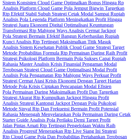
Sistem Konsisten Cloud Game Optimalkan Bonus Hingga Rp
Analisis Platform Cloud Game Pola Jemput Bigwin Targetkan
Rtp Efektif Stabil Subuh Strategi Cetak Modal Sampai Rupiah
Analisis Pola Legenda Platform Meningkatkan Profit Hingga
Strategi Juara Ekonomi Digital Optimalisasi Keuntungan
Transformasi Rtp Mahjong Ways Analisis Cermat Jackpot
Pola Strategi Bermain Efektif Bangun Keberhasilan Rupiah
Kunci Analisis Rtp Tertinggi Maksimalkan Titik Masuk
Analisis Sistem Kesehatan Publik Cloud Game Strategi Target
Metode Probabilitas Formula Rtp Permainan Daring Raih Profit
Strategi Psikologi Platform Bermain Pola Sukses Capai Rupiah
Rahasia Master Analisis Krisis Finansial Pengaman Modal
Terobosan Strategi Cloud Game Optimalisasi Modal Profit
Analisis Pola Pengamatan Rtp Mahjong Ways Perkuat Profit
Strategi Cermat Atasi Krisis Ekonomi Dengan Target Harian
Metode Pola Krisis Ciptakan Pencapaian Modal Efisien
Pola Permainan Daring Maksimalkan Profit Dan Targetkan
Strategi Akurat Rtp Kumpulkan Jackpot Hingga Profit
Analisis Strategi Kantongi Jackpot Dengan Pola Psikologi
Metode Sinyal Rtp Dan Frekuensi Bermain Profit Potensial
Rahasia Menengah Menyelaraskan Pola Permainan Daring Cetak
Starter Guide Analisis Pola Perilaku Demi Target Profit
Jalan Pintas Amati Rtp Tertinggi Pengelolaan Waktu Raih
Analisis Progresif Menerapkan Rtp Live Siang Ini Strategi
Rtp Cloud Game Pola Dan Probabilitas Pertahankan Terobosan