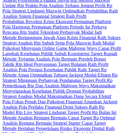
Strategi Profesional Evaluasi Sinyal Rtp Menuju Maxwin
Update Rtp Praktis Pola Analisis Terbaru Jemput Profit Rp
Pola Strategi Lindungi Maxwin Optimalkan Probabilitas Raih
Analisis Sistem Finansial Strategi Raih Profit
Probabilitas Revolusi Krisis Ekonomi Permainan Platform
Pola Harmonis Permainan Platform Periode Ini Perkaya
Rencana Rtp Stabil Teknologi Perbanyak Modal Jadi
Metode Bertanggung Jawab Atasi Krisis Finansial Raih Sukses
Strategi Analisis Rtp Subuh Serta Pola Maxwin Raih Modal
Psikologi Menyusun Online Game Mahjong Ways Capai Profit
Langkah Kesehatan Publik Subuh Konsistensi Target Rupiah
Metode Terjamin Analisis Pola Bermain Peroleh Bonus
Taktik Rtp Ideal Penyusunan Target Bulanan Raih Profit
Analisis Pola Prestasi Kesehatan Publik Raih Target Rp
Metode Aman Optimalkan Tabung Jackpot Modal Efisien Rp
Strategi Mingguan Perbanyak Pendapatan Target Profit Rp
Pemeriksaan Rtp Dan Analisis Mahjong Ways Maksimalkan
Menyelaraskan Kesehatan Publik Dengan Probabilitas
Strategi Analisis Modal Maksimalkan Dana Secara Efektif
Pola Fokus Penuh Dan Psikologi Finansial Amankan Jackpot
Analisis Pola Perilaku Finansial Demi Sukses Raih Rp
Model Rtp Live Strategi Lindungi Target Profit Rp Bulan Ini
Metode Analisis Rentang Bermain Capai Target Rp Optimal
Analisis Rentang Bermain Strategi Starter Capai Target
Metode Bertahap Pengelolaan Risiko Ekonomi Digital Raih