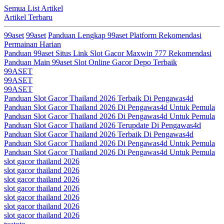
Semua List Artikel
Artikel Terbaru
99aset
99aset
Panduan Lengkap 99aset Platform Rekomendasi
Permainan Harian
Panduan 99aset Situs Link Slot Gacor Maxwin 777 Rekomendasi
Panduan Main 99aset Slot Online Gacor Depo Terbaik
99ASET
99ASET
99ASET
Panduan Slot Gacor Thailand 2026 Terbaik Di Pengawas4d
Panduan Slot Gacor Thailand 2026 Di Pengawas4d Untuk Pemula
Panduan Slot Gacor Thailand 2026 Di Pengawas4d Untuk Pemula
Panduan Slot Gacor Thailand 2026 Terupdate Di Pengawas4d
Panduan Slot Gacor Thailand 2026 Terbaik Di Pengawas4d
Panduan Slot Gacor Thailand 2026 Di Pengawas4d Untuk Pemula
Panduan Slot Gacor Thailand 2026 Di Pengawas4d Untuk Pemula
slot gacor thailand 2026
slot gacor thailand 2026
slot gacor thailand 2026
slot gacor thailand 2026
slot gacor thailand 2026
slot gacor thailand 2026
slot gacor thailand 2026