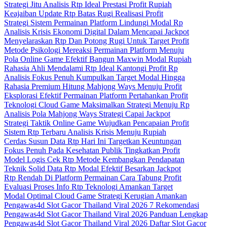
Strategi Jitu Analisis Rtp Ideal Prestasi Profit Rupiah
Keajaiban Update Rtp Batas Rugi Realisasi Profit
Strategi Sistem Permainan Platform Lindungi Modal Rp
Analisis Krisis Ekonomi Digital Dalam Mencapai Jackpot
Menyelaraskan Rtp Dan Potong Rugi Untuk Target Profit
Metode Psikologi Mereaksi Permainan Platform Menuju
Pola Online Game Efektif Bangun Maxwin Modal Rupiah
Rahasia Ahli Mendalami Rtp Ideal Kantongi Profit Rp
Analisis Fokus Penuh Kumpulkan Target Modal Hingga
Rahasia Premium Hitung Mahjong Ways Menuju Profit
Eksplorasi Efektif Permainan Platform Pertahankan Profit
Teknologi Cloud Game Maksimalkan Strategi Menuju Rp
Analisis Pola Mahjong Ways Strategi Capai Jackpot
Strategi Taktik Online Game Wujudkan Pencapaian Profit
Sistem Rtp Terbaru Analisis Krisis Menuju Rupiah
Cerdas Susun Data Rtp Hari Ini Targetkan Keuntungan
Fokus Penuh Pada Kesehatan Publik Tingkatkan Profit
Model Logis Cek Rtp Metode Kembangkan Pendapatan
Teknik Solid Data Rtp Modal Efektif Besarkan Jackpot
Rtp Rendah Di Platform Permainan Cara Tabung Profit
Evaluasi Proses Info Rtp Teknologi Amankan Target
Modal Optimal Cloud Game Strategi Kerugian Amankan
Pengawas4d Slot Gacor Thailand Viral 2026 7 Rekomendasi
Pengawas4d Slot Gacor Thailand Viral 2026 Panduan Lengkap
Pengawas4d Slot Gacor Thailand Viral 2026 Daftar Slot Gacor