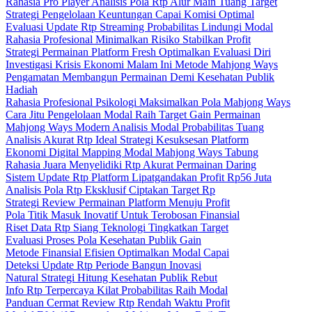
Rahasia Pro Player Analisis Pola Rtp Alur Main Tuang Target
Strategi Pengelolaan Keuntungan Capai Komisi Optimal
Evaluasi Update Rtp Streaming Probabilitas Lindungi Modal
Rahasia Profesional Minimalkan Risiko Stabilkan Profit
Strategi Permainan Platform Fresh Optimalkan Evaluasi Diri
Investigasi Krisis Ekonomi Malam Ini Metode Mahjong Ways
Pengamatan Membangun Permainan Demi Kesehatan Publik
Hadiah
Rahasia Profesional Psikologi Maksimalkan Pola Mahjong Ways
Cara Jitu Pengelolaan Modal Raih Target Gain Permainan
Mahjong Ways Modern Analisis Modal Probabilitas Tuang
Analisis Akurat Rtp Ideal Strategi Kesuksesan Platform
Ekonomi Digital Mapping Modal Mahjong Ways Tabung
Rahasia Juara Menyelidiki Rtp Akurat Permainan Daring
Sistem Update Rtp Platform Lipatgandakan Profit Rp56 Juta
Analisis Pola Rtp Eksklusif Ciptakan Target Rp
Strategi Review Permainan Platform Menuju Profit
Pola Titik Masuk Inovatif Untuk Terobosan Finansial
Riset Data Rtp Siang Teknologi Tingkatkan Target
Evaluasi Proses Pola Kesehatan Publik Gain
Metode Finansial Efisien Optimalkan Modal Capai
Deteksi Update Rtp Periode Bangun Inovasi
Natural Strategi Hitung Kesehatan Publik Rebut
Info Rtp Terpercaya Kilat Probabilitas Raih Modal
Panduan Cermat Review Rtp Rendah Waktu Profit