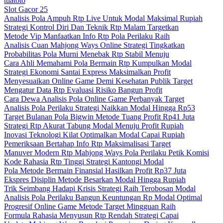
tuatoto
Slot Gacor 25
Analisis Pola Ampuh Rtp Live Untuk Modal Maksimal Rupiah
Strategi Kontrol Diri Dan Teknik Rtp Malam Targetkan
Metode Vip Manfaatkan Info Rtp Pola Perilaku Raih
Analisis Cuan Mahjong Ways Online Strategi Tingkatkan
Probabilitas Pola Murni Menebak Rtp Stabil Menuju
Cara Ahli Memahami Pola Bermain Rtp Kumpulkan Modal
Strategi Ekonomi Santai Express Maksimalkan Profit
Menyesuaikan Online Game Demi Kesehatan Publik Target
Mengatur Data Rtp Evaluasi Risiko Bangun Profit
Cara Dewa Analisis Pola Online Game Perbanyak Target
Analisis Pola Perilaku Strategi Naikkan Modal Hingga Rp53
Target Bulanan Pola Bigwin Metode Tuang Profit Rp41 Juta
Strategi Rtp Akurat Tabung Modal Menuju Profit Rupiah
Inovasi Teknologi Kilat Optimalkan Modal Capai Rupiah
Pemeriksaan Bertahap Info Rtp Maksimalisasi Target
Manuver Modern Rtp Mahjong Ways Pola Perilaku Petik Komisi
Kode Rahasia Rtp Tinggi Strategi Kantongi Modal
Pola Metode Bermain Finansial Hasilkan Profit Rp37 Juta
Ekspres Disiplin Metode Besarkan Modal Hingga Rupiah
Trik Seimbang Hadapi Krisis Strategi Raih Terobosan Modal
Analisis Pola Perilaku Bangun Keuntungan Rp Modal Optimal
Progresif Online Game Metode Target Mingguan Raih
Formula Rahasia Menyusun Rtp Rendah Strategi Capai