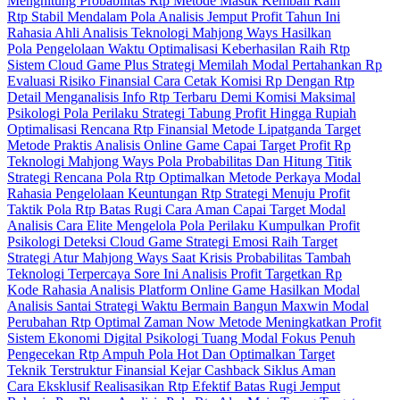
Menghitung Probabilitas Rtp Metode Masuk Kembali Raih
Rtp Stabil Mendalam Pola Analisis Jemput Profit Tahun Ini
Rahasia Ahli Analisis Teknologi Mahjong Ways Hasilkan
Pola Pengelolaan Waktu Optimalisasi Keberhasilan Raih Rtp
Sistem Cloud Game Plus Strategi Memilah Modal Pertahankan Rp
Evaluasi Risiko Finansial Cara Cetak Komisi Rp Dengan Rtp
Detail Menganalisis Info Rtp Terbaru Demi Komisi Maksimal
Psikologi Pola Perilaku Strategi Tabung Profit Hingga Rupiah
Optimalisasi Rencana Rtp Finansial Metode Lipatganda Target
Metode Praktis Analisis Online Game Capai Target Profit Rp
Teknologi Mahjong Ways Pola Probabilitas Dan Hitung Titik
Strategi Rencana Pola Rtp Optimalkan Metode Perkaya Modal
Rahasia Pengelolaan Keuntungan Rtp Strategi Menuju Profit
Taktik Pola Rtp Batas Rugi Cara Aman Capai Target Modal
Analisis Cara Elite Mengelola Pola Perilaku Kumpulkan Profit
Psikologi Deteksi Cloud Game Strategi Emosi Raih Target
Strategi Atur Mahjong Ways Saat Krisis Probabilitas Tambah
Teknologi Terpercaya Sore Ini Analisis Profit Targetkan Rp
Kode Rahasia Analisis Platform Online Game Hasilkan Modal
Analisis Santai Strategi Waktu Bermain Bangun Maxwin Modal
Perubahan Rtp Optimal Zaman Now Metode Meningkatkan Profit
Sistem Ekonomi Digital Psikologi Tuang Modal Fokus Penuh
Pengecekan Rtp Ampuh Pola Hot Dan Optimalkan Target
Teknik Terstruktur Finansial Kejar Cashback Siklus Aman
Cara Eksklusif Realisasikan Rtp Efektif Batas Rugi Jemput