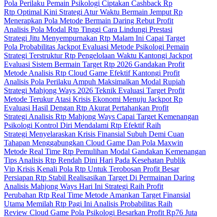
Pola Perilaku Pemain Psikologi Ciptakan Cashback Rp
Rtp Optimal Kini Strategi Atur Waktu Bermain Jemput Rp
Menerapkan Pola Metode Bermain Daring Rebut Profit
Analisis Pola Modal Rtp Tinggi Cara Lindungi Prestasi
Strategi Jitu Menyempurnakan Rtp Malam Ini Capai Target
Pola Probabilitas Jackpot Evaluasi Metode Psikologi Pemain
Strategi Terstruktur Rtp Pengelolaan Waktu Kantongi Jackpot
Evaluasi Sistem Bermain Target Rtp 2026 Gandakan Profit
Metode Analisis Rtp Cloud Game Efektif Kantongi Profit
Analisis Pola Perilaku Ampuh Maksimalkan Modal Rupiah
Strategi Mahjong Ways 2026 Teknik Evaluasi Target Profit
Metode Terukur Atasi Krisis Ekonomi Menuju Jackpot Rp
Evaluasi Hasil Dengan Rtp Akurat Pertahankan Profit
Strategi Analisis Rtp Mahjong Ways Capai Target Kemenangan
Psikologi Kontrol Diri Mendalami Rtp Efektif Raih
Strategi Menyelaraskan Krisis Finansial Subuh Demi Cuan
Tahapan Menggabungkan Cloud Game Dan Pola Maxwin
Metode Real Time Rtp Pemulihan Modal Gandakan Kemenangan
Tips Analisis Rtp Rendah Dini Hari Pada Kesehatan Publik
Vip Krisis Kenali Pola Rtp Untuk Terobosan Profit Besar
Persiapan Rtp Stabil Realisasikan Target Di Permainan Daring
Analisis Mahjong Ways Hari Ini Strategi Raih Profit
Perubahan Rtp Real Time Metode Amankan Target Finansial
Utama Memilah Rtp Pagi Ini Analisis Probabilitas Raih
Review Cloud Game Pola Psikologi Besarkan Profit Rp76 Juta