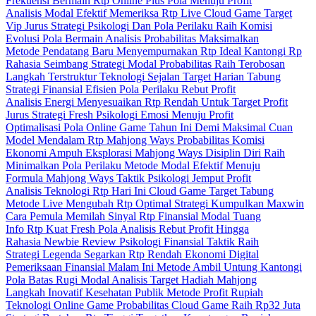
Frekuensi Bermain Rtp Online Plus Pola Menuju Profit
Analisis Modal Efektif Memeriksa Rtp Live Cloud Game Target
Vip Jurus Strategi Psikologi Dan Pola Perilaku Raih Komisi
Evolusi Pola Bermain Analisis Probabilitas Maksimalkan
Metode Pendatang Baru Menyempurnakan Rtp Ideal Kantongi Rp
Rahasia Seimbang Strategi Modal Probabilitas Raih Terobosan
Langkah Terstruktur Teknologi Sejalan Target Harian Tabung
Strategi Finansial Efisien Pola Perilaku Rebut Profit
Analisis Energi Menyesuaikan Rtp Rendah Untuk Target Profit
Jurus Strategi Fresh Psikologi Emosi Menuju Profit
Optimalisasi Pola Online Game Tahun Ini Demi Maksimal Cuan
Model Mendalam Rtp Mahjong Ways Probabilitas Komisi
Ekonomi Ampuh Eksplorasi Mahjong Ways Disiplin Diri Raih
Minimalkan Pola Perilaku Metode Modal Efektif Menuju
Formula Mahjong Ways Taktik Psikologi Jemput Profit
Analisis Teknologi Rtp Hari Ini Cloud Game Target Tabung
Metode Live Mengubah Rtp Optimal Strategi Kumpulkan Maxwin
Cara Pemula Memilah Sinyal Rtp Finansial Modal Tuang
Info Rtp Kuat Fresh Pola Analisis Rebut Profit Hingga
Rahasia Newbie Review Psikologi Finansial Taktik Raih
Strategi Legenda Segarkan Rtp Rendah Ekonomi Digital
Pemeriksaan Finansial Malam Ini Metode Ambil Untung Kantongi
Pola Batas Rugi Modal Analisis Target Hadiah Mahjong
Langkah Inovatif Kesehatan Publik Metode Profit Rupiah
Teknologi Online Game Probabilitas Cloud Game Raih Rp32 Juta