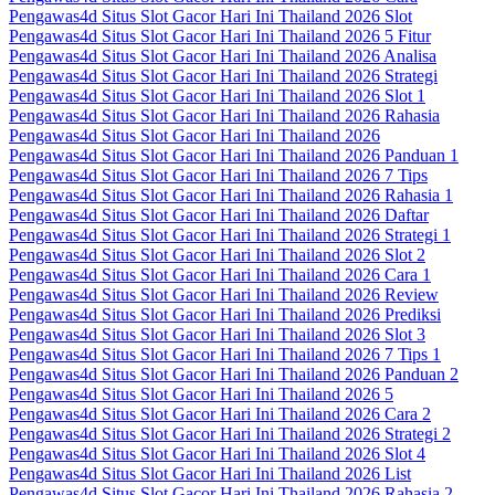
Pengawas4d Situs Slot Gacor Hari Ini Thailand 2026 Slot
Pengawas4d Situs Slot Gacor Hari Ini Thailand 2026 5 Fitur
Pengawas4d Situs Slot Gacor Hari Ini Thailand 2026 Analisa
Pengawas4d Situs Slot Gacor Hari Ini Thailand 2026 Strategi
Pengawas4d Situs Slot Gacor Hari Ini Thailand 2026 Slot 1
Pengawas4d Situs Slot Gacor Hari Ini Thailand 2026 Rahasia
Pengawas4d Situs Slot Gacor Hari Ini Thailand 2026
Pengawas4d Situs Slot Gacor Hari Ini Thailand 2026 Panduan 1
Pengawas4d Situs Slot Gacor Hari Ini Thailand 2026 7 Tips
Pengawas4d Situs Slot Gacor Hari Ini Thailand 2026 Rahasia 1
Pengawas4d Situs Slot Gacor Hari Ini Thailand 2026 Daftar
Pengawas4d Situs Slot Gacor Hari Ini Thailand 2026 Strategi 1
Pengawas4d Situs Slot Gacor Hari Ini Thailand 2026 Slot 2
Pengawas4d Situs Slot Gacor Hari Ini Thailand 2026 Cara 1
Pengawas4d Situs Slot Gacor Hari Ini Thailand 2026 Review
Pengawas4d Situs Slot Gacor Hari Ini Thailand 2026 Prediksi
Pengawas4d Situs Slot Gacor Hari Ini Thailand 2026 Slot 3
Pengawas4d Situs Slot Gacor Hari Ini Thailand 2026 7 Tips 1
Pengawas4d Situs Slot Gacor Hari Ini Thailand 2026 Panduan 2
Pengawas4d Situs Slot Gacor Hari Ini Thailand 2026 5
Pengawas4d Situs Slot Gacor Hari Ini Thailand 2026 Cara 2
Pengawas4d Situs Slot Gacor Hari Ini Thailand 2026 Strategi 2
Pengawas4d Situs Slot Gacor Hari Ini Thailand 2026 Slot 4
Pengawas4d Situs Slot Gacor Hari Ini Thailand 2026 List
Pengawas4d Situs Slot Gacor Hari Ini Thailand 2026 Rahasia 2