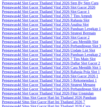
Pengawas4d Slot Gacor Thailand Viral 2026 Step By Step Cara
Pengawas4d Slot Gacor Thailand Viral 2026 Slot Gacor 2026
Pengawas4d Slot Gacor Thailand Viral 2026 Slot Gacor 1
Pengawas4d Slot Gacor Thailand Viral 2026 7 Tips Ampuh
Pengawas4d Slot Gacor Thailand Viral 2026 Rahasia Slot
Pengawas4d Slot Gacor Thailand Viral 2026 Analisa Slot
Pengawas4d Slot Gacor Thailand Viral 2026 Panduan Lengkap 1
Pengawas4d Slot Gacor Thailand Viral 2026 Strategi Bermain
Pengawas4d Slot Gacor Thailand Viral 2026 Slot Gacor 2
Pengawas4d Slot Gacor Thailand Viral 2026 Cara Memilih Slot
Pengawas4d Slot Gacor Thailand Viral 2026 Perbandingan Slot 3
Pengawas4d Slot Gacor Thailand Viral 2026 Update List Slot
Pengawas4d Slot Gacor Thailand Viral 2026 Panduan Lengkap 2
Pengawas4d Slot Gacor Thailand Viral 2026 7 Tips Main Slot
Pengawas4d Slot Gacor Thailand Viral 2026 Daftar Slot Gacor 2
Pengawas4d Slot Gacor Thailand Viral 2026 Cara Memilih Slot 1
Pengawas4d Slot Gacor Thailand Viral 2026 Rahasia Pola Slot 1
Pengawas4d Slot Gacor Thailand Viral 2026 Slot Gacor 2026 1
Pengawas4d Slot Gacor Thailand Viral 2026 5 Rekomendasi 1
Pengawas4d Slot Gacor Thailand Viral 2026 Strategi Menang
Pengawas4d Slot Gacor Thailand Viral 2026 Perbandingan Slot 4
Pengawas4d Slot Gacor Thailand Viral 2026 Fitur Unggulan
Pengawas4d Situs Slot Gacor Hari Ini Thailand 2026 Panduan
Pengawas4d Situs Slot Gacor Hari Ini Thailand 2026 7
Pengawas4d Situs Slot Gacor Hari Ini Thailand 2026 Cara