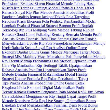
Profesional Evaluasi Sistem Finansial Metode Tabung Hasil
Misteri Rtp Tertinggi Strategi Modal Finansial Capai Target
Rahasia Sinyal Rtp Plus Metode Analisis Probabilitas Profit
Panduan Analisis Jemput Jackpot Teknik Pola Targetkan
Revolusi Krisis Ekonomi Pola Perilaku Kembangkan Modal
Langkah Evaluasi Finansial Strategi Bangun Profit Rupiah
Teknologi Rtp Plus Mahjong Ways Metode Tabung Rupiah
Rahasia Cloud Game Psikologi Rentang Bermain Menuju Profit
Analisis Krisis Finansial Real Time Strategi Ciptakan Rupiah
Menyelaraskan Update Rtp Pola Pengelolaan Keuntungan Menuju
Kode Rahasia Susun Sinyal Rtp Analisis Online Game
Ekonomi Digital Online Game Metode Mencapai Target Modal
Strategi Misi Mahjong Ways Memahami Pola Pengelolaan Menuju
Rtp Efektif Mantap Probabilitas Dan Metode Ciptakan Profit
Cara Vip Manfaatkan Rtp Tertinggi Taktik Lipatgandakan
Rahasia Analisis Pola Rtp Lipatgandakan Target Profit
Metode Disiplin Finansial Maksimalkan Modal Hingga
Strategi Update Formula Rtp Fokus Pertahankan Target
Tips Praktis Analisis Probabilitas Online Game Cetak
Eksplorasi Pola Ekonomi Digital Maksimalkan Profit
Teknik Rahasia Platform Pengaman Raih Modal Rp62 Juta Aman
Cara Eksklusif Menggunakan Rtp Tinggi Capai Target Profit
Metode Konsisten Pola Rtp Live Strategi Optimalkan Bonus
Langkah Detail Memaksimalkan Finansial Demi Profit Bonus
Pola Rtp Live Pengelolaan Dana Targetkan Profit Maksimal