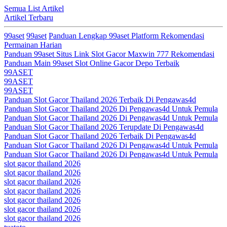
Semua List Artikel
Artikel Terbaru
99aset
99aset
Panduan Lengkap 99aset Platform Rekomendasi
Permainan Harian
Panduan 99aset Situs Link Slot Gacor Maxwin 777 Rekomendasi
Panduan Main 99aset Slot Online Gacor Depo Terbaik
99ASET
99ASET
99ASET
Panduan Slot Gacor Thailand 2026 Terbaik Di Pengawas4d
Panduan Slot Gacor Thailand 2026 Di Pengawas4d Untuk Pemula
Panduan Slot Gacor Thailand 2026 Di Pengawas4d Untuk Pemula
Panduan Slot Gacor Thailand 2026 Terupdate Di Pengawas4d
Panduan Slot Gacor Thailand 2026 Terbaik Di Pengawas4d
Panduan Slot Gacor Thailand 2026 Di Pengawas4d Untuk Pemula
Panduan Slot Gacor Thailand 2026 Di Pengawas4d Untuk Pemula
slot gacor thailand 2026
slot gacor thailand 2026
slot gacor thailand 2026
slot gacor thailand 2026
slot gacor thailand 2026
slot gacor thailand 2026
slot gacor thailand 2026