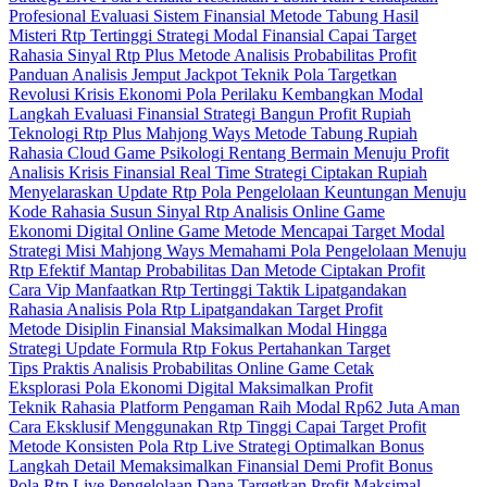
Profesional Evaluasi Sistem Finansial Metode Tabung Hasil
Misteri Rtp Tertinggi Strategi Modal Finansial Capai Target
Rahasia Sinyal Rtp Plus Metode Analisis Probabilitas Profit
Panduan Analisis Jemput Jackpot Teknik Pola Targetkan
Revolusi Krisis Ekonomi Pola Perilaku Kembangkan Modal
Langkah Evaluasi Finansial Strategi Bangun Profit Rupiah
Teknologi Rtp Plus Mahjong Ways Metode Tabung Rupiah
Rahasia Cloud Game Psikologi Rentang Bermain Menuju Profit
Analisis Krisis Finansial Real Time Strategi Ciptakan Rupiah
Menyelaraskan Update Rtp Pola Pengelolaan Keuntungan Menuju
Kode Rahasia Susun Sinyal Rtp Analisis Online Game
Ekonomi Digital Online Game Metode Mencapai Target Modal
Strategi Misi Mahjong Ways Memahami Pola Pengelolaan Menuju
Rtp Efektif Mantap Probabilitas Dan Metode Ciptakan Profit
Cara Vip Manfaatkan Rtp Tertinggi Taktik Lipatgandakan
Rahasia Analisis Pola Rtp Lipatgandakan Target Profit
Metode Disiplin Finansial Maksimalkan Modal Hingga
Strategi Update Formula Rtp Fokus Pertahankan Target
Tips Praktis Analisis Probabilitas Online Game Cetak
Eksplorasi Pola Ekonomi Digital Maksimalkan Profit
Teknik Rahasia Platform Pengaman Raih Modal Rp62 Juta Aman
Cara Eksklusif Menggunakan Rtp Tinggi Capai Target Profit
Metode Konsisten Pola Rtp Live Strategi Optimalkan Bonus
Langkah Detail Memaksimalkan Finansial Demi Profit Bonus
Pola Rtp Live Pengelolaan Dana Targetkan Profit Maksimal