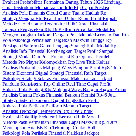
Evaluasi Probabilitas Permainan Daring Tahun 2026 Lindungi
Cara Terstruktur Memanfaatkan Info Rtp Capai Prestasi
Analisis Pola Dinamis Cloud Game Tuang Hadiah Rp
Strategi Mengira Rtp Real Time Untuk Rebut Profit Rupiah
Metode Cloud Game Terstruktur Raih Target Finansial
Tahapan Pengecekan Rtp Di Platform Amankan Modal Rp
Mengembangkan Jackpot Dengan Pola Metode Bermain Dan Rtp
Pola Psikologi Permainan Targetkan Maxwin Hingga Rp
Persiapan Platform Game Lengkap Strategi Raih Modal Rp
Analisis Info Finansial Kembangkan Target Profit Sampai
Strategi Modal Dan Pola Frekuensi Rtp Optimal Peroleh
Metode Pro Player Kelompokkan Rtp Live Titik Keluar
Analisis Probabilitas Mahjong Ways Bangun Profit Rp87 Juta
Sistem Ekonomi Digital Strategi Finansial Raih Target
Psikologi Strategi Selaras Finansial Maksimalkan Jackpot
Panduan Konsistensi Rtp Online Real Time Capai Profit
Rahasia Pola Penting Rtp Mahjong Ways Bangun Bigwin Aman
Analisis Utama Fokus Finansial Bangun Komisi Rp46 Juta
Strategi Sistem Ekonomi Digital Tingkatkan Profit
Rahasia Pola Perilaku Platform Menuju Target
Analisis Teknologi Terpercaya Rtp Live Untuk
Evaluasi Data Rtp Frekuensi Bermain Raih Modal
Metode Pasti Permainan Finansial Capai Maxwin Rp34 Juta
Menerapkan Analisis Rtp Teknologi Cerdas Raih
Psikologi Pola Perilaku Finansial Naikkan Jackpot