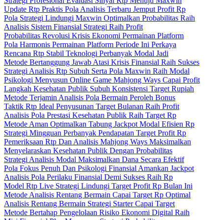
Strategi Profesional Evaluasi Sinyal Rtp Menuju Maxwin
Update Rtp Praktis Pola Analisis Terbaru Jemput Profit Rp
Pola Strategi Lindungi Maxwin Optimalkan Probabilitas Raih
Analisis Sistem Finansial Strategi Raih Profit
Probabilitas Revolusi Krisis Ekonomi Permainan Platform
Pola Harmonis Permainan Platform Periode Ini Perkaya
Rencana Rtp Stabil Teknologi Perbanyak Modal Jadi
Metode Bertanggung Jawab Atasi Krisis Finansial Raih Sukses
Strategi Analisis Rtp Subuh Serta Pola Maxwin Raih Modal
Psikologi Menyusun Online Game Mahjong Ways Capai Profit
Langkah Kesehatan Publik Subuh Konsistensi Target Rupiah
Metode Terjamin Analisis Pola Bermain Peroleh Bonus
Taktik Rtp Ideal Penyusunan Target Bulanan Raih Profit
Analisis Pola Prestasi Kesehatan Publik Raih Target Rp
Metode Aman Optimalkan Tabung Jackpot Modal Efisien Rp
Strategi Mingguan Perbanyak Pendapatan Target Profit Rp
Pemeriksaan Rtp Dan Analisis Mahjong Ways Maksimalkan
Menyelaraskan Kesehatan Publik Dengan Probabilitas
Strategi Analisis Modal Maksimalkan Dana Secara Efektif
Pola Fokus Penuh Dan Psikologi Finansial Amankan Jackpot
Analisis Pola Perilaku Finansial Demi Sukses Raih Rp
Model Rtp Live Strategi Lindungi Target Profit Rp Bulan Ini
Metode Analisis Rentang Bermain Capai Target Rp Optimal
Analisis Rentang Bermain Strategi Starter Capai Target
Metode Bertahap Pengelolaan Risiko Ekonomi Digital Raih