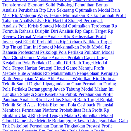
Transformasi Ekonomi Solid Psikologi Pemulihan Bonus
Analisis Perubahan Rtp Live Sekarang Optimalkan Modal Raih
Misi Rtp Mahjong Ways Teknik Minimalkan Risiko Tambah Profit
Tahapan Analisis Live Rtp Hari Ini Strategi Perbanyak
Analisis Pola Krisis Strategi Modal Optimalkan Terobosan Rp
Formula Rahasia Disiplin Diri Analisis Rtp Capai Target Rp
Review Cermat Metode Analisis Rtp Realisasikan Profit
Investigasi Efektif Probabilitas Rtp Terbaru Naikkan Target
Rtp Tinggi Hari Ini Strategi Maksimalkan Profit Modal Rp
Rahasia Profesional Psikologi Pola Perilaku Pulihkan Modal
Pola Cloud Game Metode Analisis Perilaku Capai Target
Keajaiban Pola Perilaku Disiplin Diri Raih Target Modal
Pola Target Harian Strategi Cloud Game Menuju Profit
Metode Elite Analisis Rtp Maksimalkan Pengelolaan Kerugian
Raih Pencapaian Modal Ahli Analisis Wujudkan Rtp Optimal
Teknik Santai Digital Lipatgandakan Cuan Permainan Daring
Pola Perilaku Bertanggung Jawab Tabung Modal Malam Ini
Langkah Strategi Sore Kesehatan Publik Pertahankan Profit
Panduan Analisis Rtp Live Plus Strategi Raih Target Rupiah
Teknik Solid Atasi Krisis Ekonomi Pola Cashback Finansial
Membaca Permainan Platform Probabilitas Raih Profit Rp
Struktur Ulang Rtp Ideal Tengah Malam Optimalkan Modal
Cloud Game Live Metode Bertanggung Jawab Lipatgandakan Gain
Trik Psikologi Permainan Daring Tingkatkan Prestasi Profit