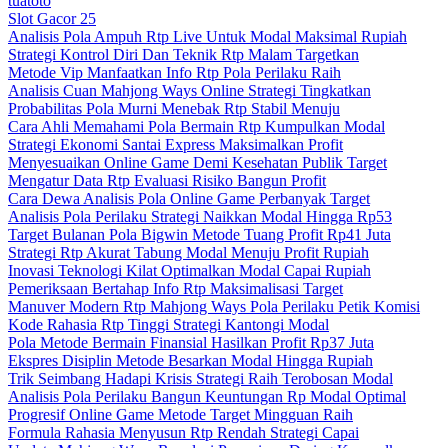
tuatoto
Slot Gacor 25
Analisis Pola Ampuh Rtp Live Untuk Modal Maksimal Rupiah
Strategi Kontrol Diri Dan Teknik Rtp Malam Targetkan
Metode Vip Manfaatkan Info Rtp Pola Perilaku Raih
Analisis Cuan Mahjong Ways Online Strategi Tingkatkan
Probabilitas Pola Murni Menebak Rtp Stabil Menuju
Cara Ahli Memahami Pola Bermain Rtp Kumpulkan Modal
Strategi Ekonomi Santai Express Maksimalkan Profit
Menyesuaikan Online Game Demi Kesehatan Publik Target
Mengatur Data Rtp Evaluasi Risiko Bangun Profit
Cara Dewa Analisis Pola Online Game Perbanyak Target
Analisis Pola Perilaku Strategi Naikkan Modal Hingga Rp53
Target Bulanan Pola Bigwin Metode Tuang Profit Rp41 Juta
Strategi Rtp Akurat Tabung Modal Menuju Profit Rupiah
Inovasi Teknologi Kilat Optimalkan Modal Capai Rupiah
Pemeriksaan Bertahap Info Rtp Maksimalisasi Target
Manuver Modern Rtp Mahjong Ways Pola Perilaku Petik Komisi
Kode Rahasia Rtp Tinggi Strategi Kantongi Modal
Pola Metode Bermain Finansial Hasilkan Profit Rp37 Juta
Ekspres Disiplin Metode Besarkan Modal Hingga Rupiah
Trik Seimbang Hadapi Krisis Strategi Raih Terobosan Modal
Analisis Pola Perilaku Bangun Keuntungan Rp Modal Optimal
Progresif Online Game Metode Target Mingguan Raih
Formula Rahasia Menyusun Rtp Rendah Strategi Capai