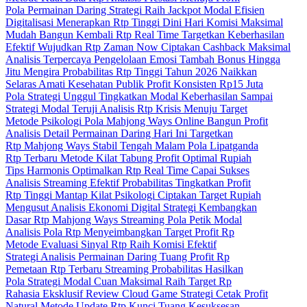
Pola Permainan Daring Strategi Raih Jackpot Modal Efisien
Digitalisasi Menerapkan Rtp Tinggi Dini Hari Komisi Maksimal
Mudah Bangun Kembali Rtp Real Time Targetkan Keberhasilan
Efektif Wujudkan Rtp Zaman Now Ciptakan Cashback Maksimal
Analisis Terpercaya Pengelolaan Emosi Tambah Bonus Hingga
Jitu Mengira Probabilitas Rtp Tinggi Tahun 2026 Naikkan
Selaras Amati Kesehatan Publik Profit Konsisten Rp15 Juta
Pola Strategi Unggul Tingkatkan Modal Keberhasilan Sampai
Strategi Modal Teruji Analisis Rtp Krisis Menuju Target
Metode Psikologi Pola Mahjong Ways Online Bangun Profit
Analisis Detail Permainan Daring Hari Ini Targetkan
Rtp Mahjong Ways Stabil Tengah Malam Pola Lipatganda
Rtp Terbaru Metode Kilat Tabung Profit Optimal Rupiah
Tips Harmonis Optimalkan Rtp Real Time Capai Sukses
Analisis Streaming Efektif Probabilitas Tingkatkan Profit
Rtp Tinggi Mantap Kilat Psikologi Ciptakan Target Rupiah
Mengusut Analisis Ekonomi Digital Strategi Kembangkan
Dasar Rtp Mahjong Ways Streaming Pola Petik Modal
Analisis Pola Rtp Menyeimbangkan Target Profit Rp
Metode Evaluasi Sinyal Rtp Raih Komisi Efektif
Strategi Analisis Permainan Daring Tuang Profit Rp
Pemetaan Rtp Terbaru Streaming Probabilitas Hasilkan
Pola Strategi Modal Cuan Maksimal Raih Target Rp
Rahasia Eksklusif Review Cloud Game Strategi Cetak Profit
Natural Metode Update Rtp Kunci Tuang Kesuksesan