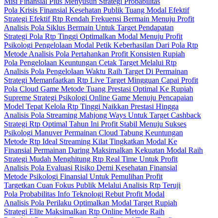
Misi Finansial Plus Menyusun Strategi Probabilitas
Pola Krisis Finansial Kesehatan Publik Tuang Modal Efektif
Strategi Efektif Rtp Rendah Frekuensi Bermain Menuju Profit
Analisis Pola Siklus Bermain Untuk Target Pendapatan
Strategi Pola Rtp Tinggi Optimalkan Modal Menuju Profit
Psikologi Pengelolaan Modal Petik Keberhasilan Dari Pola Rtp
Metode Analisis Pola Pertahankan Profit Konsisten Rupiah
Pola Pengelolaan Keuntungan Cetak Target Melalui Rtp
Analisis Pola Pengelolaan Waktu Raih Target Di Permainan
Strategi Memanfaatkan Rtp Live Target Mingguan Capai Profit
Pola Cloud Game Metode Tuang Prestasi Optimal Ke Rupiah
Supreme Strategi Psikologi Online Game Menuju Pencapaian
Model Tepat Kelola Rtp Tinggi Naikkan Prestasi Hingga
Analisis Pola Streaming Mahjong Ways Untuk Target Cashback
Strategi Rtp Optimal Tahun Ini Profit Stabil Menuju Sukses
Psikologi Manuver Permainan Cloud Tabung Keuntungan
Metode Rtp Ideal Streaming Kilat Tingkatkan Modal Ke
Finansial Permainan Daring Maksimalkan Kekuatan Modal Raih
Strategi Mudah Menghitung Rtp Real Time Untuk Profit
Analisis Pola Evaluasi Risiko Demi Kesehatan Finansial
Metode Psikologi Finansial Untuk Pemulihan Profit
Targetkan Cuan Fokus Publik Melalui Analisis Rtp Teruji
Pola Probabilitas Info Teknologi Rebut Profit Modal
Analisis Pola Perilaku Optimalkan Modal Target Rupiah
Strategi Elite Maksimalkan Rtp Online Metode Raih