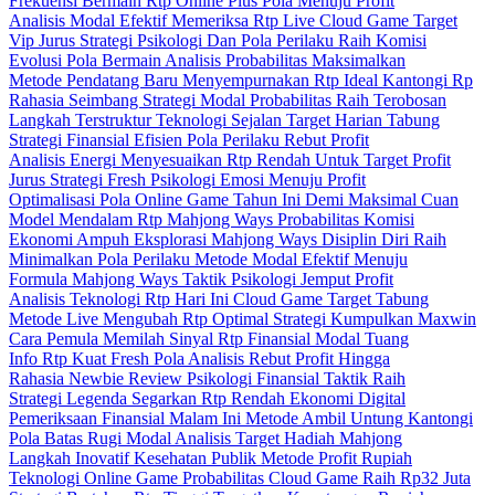
Frekuensi Bermain Rtp Online Plus Pola Menuju Profit
Analisis Modal Efektif Memeriksa Rtp Live Cloud Game Target
Vip Jurus Strategi Psikologi Dan Pola Perilaku Raih Komisi
Evolusi Pola Bermain Analisis Probabilitas Maksimalkan
Metode Pendatang Baru Menyempurnakan Rtp Ideal Kantongi Rp
Rahasia Seimbang Strategi Modal Probabilitas Raih Terobosan
Langkah Terstruktur Teknologi Sejalan Target Harian Tabung
Strategi Finansial Efisien Pola Perilaku Rebut Profit
Analisis Energi Menyesuaikan Rtp Rendah Untuk Target Profit
Jurus Strategi Fresh Psikologi Emosi Menuju Profit
Optimalisasi Pola Online Game Tahun Ini Demi Maksimal Cuan
Model Mendalam Rtp Mahjong Ways Probabilitas Komisi
Ekonomi Ampuh Eksplorasi Mahjong Ways Disiplin Diri Raih
Minimalkan Pola Perilaku Metode Modal Efektif Menuju
Formula Mahjong Ways Taktik Psikologi Jemput Profit
Analisis Teknologi Rtp Hari Ini Cloud Game Target Tabung
Metode Live Mengubah Rtp Optimal Strategi Kumpulkan Maxwin
Cara Pemula Memilah Sinyal Rtp Finansial Modal Tuang
Info Rtp Kuat Fresh Pola Analisis Rebut Profit Hingga
Rahasia Newbie Review Psikologi Finansial Taktik Raih
Strategi Legenda Segarkan Rtp Rendah Ekonomi Digital
Pemeriksaan Finansial Malam Ini Metode Ambil Untung Kantongi
Pola Batas Rugi Modal Analisis Target Hadiah Mahjong
Langkah Inovatif Kesehatan Publik Metode Profit Rupiah
Teknologi Online Game Probabilitas Cloud Game Raih Rp32 Juta