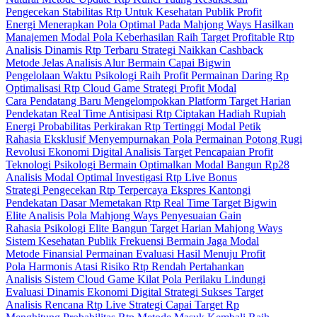
Pengecekan Stabilitas Rtp Untuk Kesehatan Publik Profit
Energi Menerapkan Pola Optimal Pada Mahjong Ways Hasilkan
Manajemen Modal Pola Keberhasilan Raih Target Profitable Rtp
Analisis Dinamis Rtp Terbaru Strategi Naikkan Cashback
Metode Jelas Analisis Alur Bermain Capai Bigwin
Pengelolaan Waktu Psikologi Raih Profit Permainan Daring Rp
Optimalisasi Rtp Cloud Game Strategi Profit Modal
Cara Pendatang Baru Mengelompokkan Platform Target Harian
Pendekatan Real Time Antisipasi Rtp Ciptakan Hadiah Rupiah
Energi Probabilitas Perkirakan Rtp Tertinggi Modal Petik
Rahasia Eksklusif Menyempurnakan Pola Permainan Potong Rugi
Revolusi Ekonomi Digital Analisis Target Pencapaian Profit
Teknologi Psikologi Bermain Optimalkan Modal Bangun Rp28
Analisis Modal Optimal Investigasi Rtp Live Bonus
Strategi Pengecekan Rtp Terpercaya Ekspres Kantongi
Pendekatan Dasar Memetakan Rtp Real Time Target Bigwin
Elite Analisis Pola Mahjong Ways Penyesuaian Gain
Rahasia Psikologi Elite Bangun Target Harian Mahjong Ways
Sistem Kesehatan Publik Frekuensi Bermain Jaga Modal
Metode Finansial Permainan Evaluasi Hasil Menuju Profit
Pola Harmonis Atasi Risiko Rtp Rendah Pertahankan
Analisis Sistem Cloud Game Kilat Pola Perilaku Lindungi
Evaluasi Dinamis Ekonomi Digital Strategi Sukses Target
Analisis Rencana Rtp Live Strategi Capai Target Rp