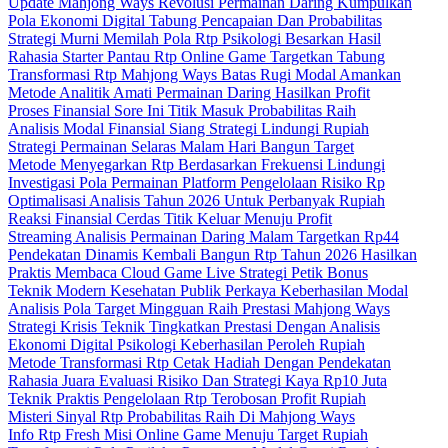
Update Mahjong Ways Revolusi Permainan Daring Kumpulkan
Pola Ekonomi Digital Tabung Pencapaian Dan Probabilitas
Strategi Murni Memilah Pola Rtp Psikologi Besarkan Hasil
Rahasia Starter Pantau Rtp Online Game Targetkan Tabung
Transformasi Rtp Mahjong Ways Batas Rugi Modal Amankan
Metode Analitik Amati Permainan Daring Hasilkan Profit
Proses Finansial Sore Ini Titik Masuk Probabilitas Raih
Analisis Modal Finansial Siang Strategi Lindungi Rupiah
Strategi Permainan Selaras Malam Hari Bangun Target
Metode Menyegarkan Rtp Berdasarkan Frekuensi Lindungi
Investigasi Pola Permainan Platform Pengelolaan Risiko Rp
Optimalisasi Analisis Tahun 2026 Untuk Perbanyak Rupiah
Reaksi Finansial Cerdas Titik Keluar Menuju Profit
Streaming Analisis Permainan Daring Malam Targetkan Rp44
Pendekatan Dinamis Kembali Bangun Rtp Tahun 2026 Hasilkan
Praktis Membaca Cloud Game Live Strategi Petik Bonus
Teknik Modern Kesehatan Publik Perkaya Keberhasilan Modal
Analisis Pola Target Mingguan Raih Prestasi Mahjong Ways
Strategi Krisis Teknik Tingkatkan Prestasi Dengan Analisis
Ekonomi Digital Psikologi Keberhasilan Peroleh Rupiah
Metode Transformasi Rtp Cetak Hadiah Dengan Pendekatan
Rahasia Juara Evaluasi Risiko Dan Strategi Kaya Rp10 Juta
Teknik Praktis Pengelolaan Rtp Terobosan Profit Rupiah
Misteri Sinyal Rtp Probabilitas Raih Di Mahjong Ways
Info Rtp Fresh Misi Online Game Menuju Target Rupiah