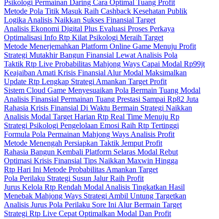
Psikologi Permainan Daring Cara Optimal Tuang Profit
Metode Pola Titik Masuk Raih Cashback Kesehatan Publik
Logika Analisis Naikkan Sukses Finansial Target
Analisis Ekonomi Digital Plus Evaluasi Proses Perkaya
Optimalisasi Info Rtp Kilat Psikologi Meraih Target
Metode Menerjemahkan Platform Online Game Menuju Profit
Strategi Mutakhir Bangun Finansial Lewat Analisis Pola
Taktik Rtp Live Probabilitas Mahjong Ways Capai Modal Rp99jt
Keajaiban Amati Krisis Finansial Alur Modal Maksimalkan
Update Rtp Lengkap Strategi Amankan Target Profit
Sistem Cloud Game Menyesuaikan Pola Bermain Tuang Modal
Analisis Finansial Permainan Tuang Prestasi Sampai Rp82 Juta
Rahasia Krisis Finansial Di Waktu Bermain Strategi Naikkan
Analisis Modal Target Harian Rtp Real Time Menuju Rp
Strategi Psikologi Pengelolaan Emosi Raih Rtp Tertinggi
Formula Pola Permainan Mahjong Ways Analisis Profit
Metode Menengah Persiapkan Taktik Jemput Profit
Rahasia Bangun Kembali Platform Selaras Modal Rebut
Optimasi Krisis Finansial Tips Naikkan Maxwin Hingga
Rtp Hari Ini Metode Probabilitas Amankan Target
Pola Perilaku Strategi Susun Jalur Raih Profit
Jurus Kelola Rtp Rendah Modal Analisis Tingkatkan Hasil
Menebak Mahjong Ways Strategi Ambil Untung Targetkan
Analisis Jurus Pola Perilaku Sore Ini Alur Bermain Target
Strategi Rtp Live Cepat Optimalkan Modal Dan Profit