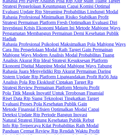
Rahasia Pro Player Analisis Pola Rtp Alur Main Tuang Target
Strategi Pengelolaan Keuntungan Capai Komisi Optimal
Evaluasi Update Rtp Streaming Probabilitas Lindungi Modal
Rahasia Profesional Minimalkan Risiko Stabilkan Profit
Strategi Permainan Platform Fresh Optimalkan Evaluasi Diri
Investigasi Krisis Ekonomi Malam Ini Metode Mahjong Ways
Pengamatan Membangun Permainan Demi Kesehatan Publik
Hadiah
Rahasia Profesional Psikologi Maksimalkan Pola Mahjong Ways
Cara Jitu Pengelolaan Modal Raih Target Gain Permainan
Mahjong Ways Modern Analisis Modal Probabilitas Tuang
Analisis Akurat Rtp Ideal Strategi Kesuksesan Platform
Ekonomi Digital Mapping Modal Mahjong Ways Tabung
Rahasia Juara Menyelidiki Rtp Akurat Permainan Daring
Sistem Update Rtp Platform Lipatgandakan Profit Rp56 Juta
Analisis Pola Rtp Eksklusif Ciptakan Target Rp
Strategi Review Permainan Platform Menuju Profit
Pola Titik Masuk Inovatif Untuk Terobosan Finansial
Riset Data Rtp Siang Teknologi Tingkatkan Target
Evaluasi Proses Pola Kesehatan Publik Gain
Metode Finansial Efisien Optimalkan Modal Capai
Deteksi Update Rtp Periode Bangun Inovasi
Natural Strategi Hitung Kesehatan Publik Rebut
Info Rtp Terpercaya Kilat Probabilitas Raih Modal
Panduan Cermat Review Rtp Rendah Waktu Profit