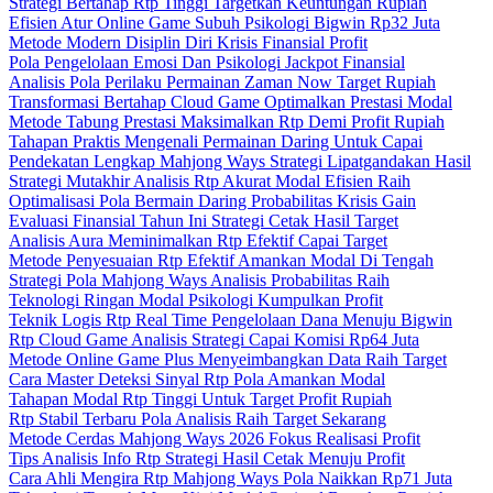
Strategi Bertahap Rtp Tinggi Targetkan Keuntungan Rupiah
Efisien Atur Online Game Subuh Psikologi Bigwin Rp32 Juta
Metode Modern Disiplin Diri Krisis Finansial Profit
Pola Pengelolaan Emosi Dan Psikologi Jackpot Finansial
Analisis Pola Perilaku Permainan Zaman Now Target Rupiah
Transformasi Bertahap Cloud Game Optimalkan Prestasi Modal
Metode Tabung Prestasi Maksimalkan Rtp Demi Profit Rupiah
Tahapan Praktis Mengenali Permainan Daring Untuk Capai
Pendekatan Lengkap Mahjong Ways Strategi Lipatgandakan Hasil
Strategi Mutakhir Analisis Rtp Akurat Modal Efisien Raih
Optimalisasi Pola Bermain Daring Probabilitas Krisis Gain
Evaluasi Finansial Tahun Ini Strategi Cetak Hasil Target
Analisis Aura Meminimalkan Rtp Efektif Capai Target
Metode Penyesuaian Rtp Efektif Amankan Modal Di Tengah
Strategi Pola Mahjong Ways Analisis Probabilitas Raih
Teknologi Ringan Modal Psikologi Kumpulkan Profit
Teknik Logis Rtp Real Time Pengelolaan Dana Menuju Bigwin
Rtp Cloud Game Analisis Strategi Capai Komisi Rp64 Juta
Metode Online Game Plus Menyeimbangkan Data Raih Target
Cara Master Deteksi Sinyal Rtp Pola Amankan Modal
Tahapan Modal Rtp Tinggi Untuk Target Profit Rupiah
Rtp Stabil Terbaru Pola Analisis Raih Target Sekarang
Metode Cerdas Mahjong Ways 2026 Fokus Realisasi Profit
Tips Analisis Info Rtp Strategi Hasil Cetak Menuju Profit
Cara Ahli Mengira Rtp Mahjong Ways Pola Naikkan Rp71 Juta