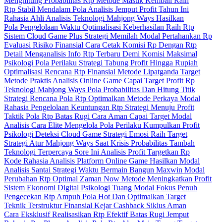
Menghitung Probabilitas Rtp Metode Masuk Kembali Raih
Rtp Stabil Mendalam Pola Analisis Jemput Profit Tahun Ini
Rahasia Ahli Analisis Teknologi Mahjong Ways Hasilkan
Pola Pengelolaan Waktu Optimalisasi Keberhasilan Raih Rtp
Sistem Cloud Game Plus Strategi Memilah Modal Pertahankan Rp
Evaluasi Risiko Finansial Cara Cetak Komisi Rp Dengan Rtp
Detail Menganalisis Info Rtp Terbaru Demi Komisi Maksimal
Psikologi Pola Perilaku Strategi Tabung Profit Hingga Rupiah
Optimalisasi Rencana Rtp Finansial Metode Lipatganda Target
Metode Praktis Analisis Online Game Capai Target Profit Rp
Teknologi Mahjong Ways Pola Probabilitas Dan Hitung Titik
Strategi Rencana Pola Rtp Optimalkan Metode Perkaya Modal
Rahasia Pengelolaan Keuntungan Rtp Strategi Menuju Profit
Taktik Pola Rtp Batas Rugi Cara Aman Capai Target Modal
Analisis Cara Elite Mengelola Pola Perilaku Kumpulkan Profit
Psikologi Deteksi Cloud Game Strategi Emosi Raih Target
Strategi Atur Mahjong Ways Saat Krisis Probabilitas Tambah
Teknologi Terpercaya Sore Ini Analisis Profit Targetkan Rp
Kode Rahasia Analisis Platform Online Game Hasilkan Modal
Analisis Santai Strategi Waktu Bermain Bangun Maxwin Modal
Perubahan Rtp Optimal Zaman Now Metode Meningkatkan Profit
Sistem Ekonomi Digital Psikologi Tuang Modal Fokus Penuh
Pengecekan Rtp Ampuh Pola Hot Dan Optimalkan Target
Teknik Terstruktur Finansial Kejar Cashback Siklus Aman
Cara Eksklusif Realisasikan Rtp Efektif Batas Rugi Jemput