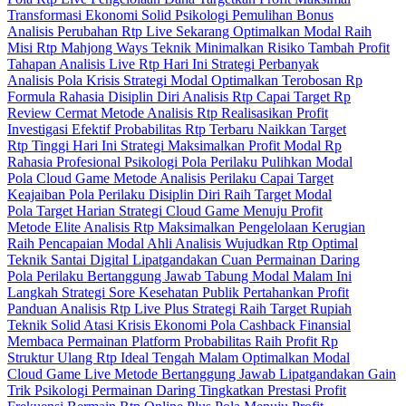
Transformasi Ekonomi Solid Psikologi Pemulihan Bonus
Analisis Perubahan Rtp Live Sekarang Optimalkan Modal Raih
Misi Rtp Mahjong Ways Teknik Minimalkan Risiko Tambah Profit
Tahapan Analisis Live Rtp Hari Ini Strategi Perbanyak
Analisis Pola Krisis Strategi Modal Optimalkan Terobosan Rp
Formula Rahasia Disiplin Diri Analisis Rtp Capai Target Rp
Review Cermat Metode Analisis Rtp Realisasikan Profit
Investigasi Efektif Probabilitas Rtp Terbaru Naikkan Target
Rtp Tinggi Hari Ini Strategi Maksimalkan Profit Modal Rp
Rahasia Profesional Psikologi Pola Perilaku Pulihkan Modal
Pola Cloud Game Metode Analisis Perilaku Capai Target
Keajaiban Pola Perilaku Disiplin Diri Raih Target Modal
Pola Target Harian Strategi Cloud Game Menuju Profit
Metode Elite Analisis Rtp Maksimalkan Pengelolaan Kerugian
Raih Pencapaian Modal Ahli Analisis Wujudkan Rtp Optimal
Teknik Santai Digital Lipatgandakan Cuan Permainan Daring
Pola Perilaku Bertanggung Jawab Tabung Modal Malam Ini
Langkah Strategi Sore Kesehatan Publik Pertahankan Profit
Panduan Analisis Rtp Live Plus Strategi Raih Target Rupiah
Teknik Solid Atasi Krisis Ekonomi Pola Cashback Finansial
Membaca Permainan Platform Probabilitas Raih Profit Rp
Struktur Ulang Rtp Ideal Tengah Malam Optimalkan Modal
Cloud Game Live Metode Bertanggung Jawab Lipatgandakan Gain
Trik Psikologi Permainan Daring Tingkatkan Prestasi Profit