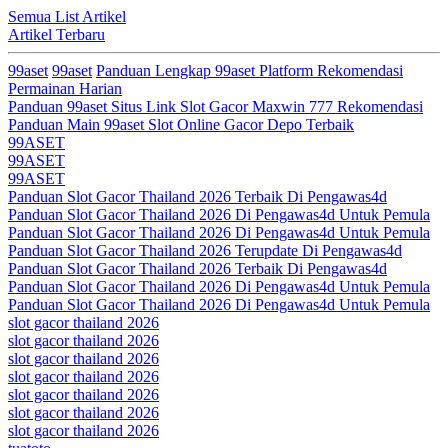
Semua List Artikel
Artikel Terbaru
99aset
99aset
Panduan Lengkap 99aset Platform Rekomendasi
Permainan Harian
Panduan 99aset Situs Link Slot Gacor Maxwin 777 Rekomendasi
Panduan Main 99aset Slot Online Gacor Depo Terbaik
99ASET
99ASET
99ASET
Panduan Slot Gacor Thailand 2026 Terbaik Di Pengawas4d
Panduan Slot Gacor Thailand 2026 Di Pengawas4d Untuk Pemula
Panduan Slot Gacor Thailand 2026 Di Pengawas4d Untuk Pemula
Panduan Slot Gacor Thailand 2026 Terupdate Di Pengawas4d
Panduan Slot Gacor Thailand 2026 Terbaik Di Pengawas4d
Panduan Slot Gacor Thailand 2026 Di Pengawas4d Untuk Pemula
Panduan Slot Gacor Thailand 2026 Di Pengawas4d Untuk Pemula
slot gacor thailand 2026
slot gacor thailand 2026
slot gacor thailand 2026
slot gacor thailand 2026
slot gacor thailand 2026
slot gacor thailand 2026
slot gacor thailand 2026