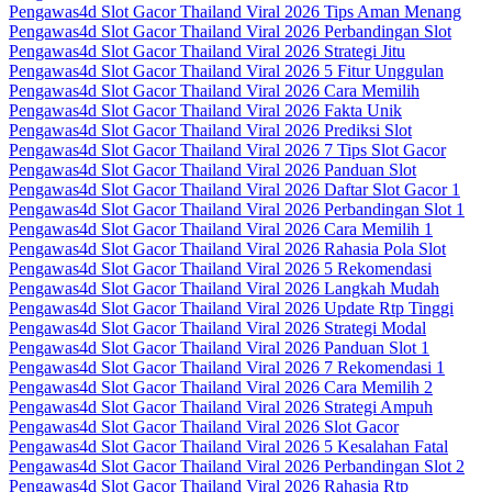
Pengawas4d Slot Gacor Thailand Viral 2026 Tips Aman Menang
Pengawas4d Slot Gacor Thailand Viral 2026 Perbandingan Slot
Pengawas4d Slot Gacor Thailand Viral 2026 Strategi Jitu
Pengawas4d Slot Gacor Thailand Viral 2026 5 Fitur Unggulan
Pengawas4d Slot Gacor Thailand Viral 2026 Cara Memilih
Pengawas4d Slot Gacor Thailand Viral 2026 Fakta Unik
Pengawas4d Slot Gacor Thailand Viral 2026 Prediksi Slot
Pengawas4d Slot Gacor Thailand Viral 2026 7 Tips Slot Gacor
Pengawas4d Slot Gacor Thailand Viral 2026 Panduan Slot
Pengawas4d Slot Gacor Thailand Viral 2026 Daftar Slot Gacor 1
Pengawas4d Slot Gacor Thailand Viral 2026 Perbandingan Slot 1
Pengawas4d Slot Gacor Thailand Viral 2026 Cara Memilih 1
Pengawas4d Slot Gacor Thailand Viral 2026 Rahasia Pola Slot
Pengawas4d Slot Gacor Thailand Viral 2026 5 Rekomendasi
Pengawas4d Slot Gacor Thailand Viral 2026 Langkah Mudah
Pengawas4d Slot Gacor Thailand Viral 2026 Update Rtp Tinggi
Pengawas4d Slot Gacor Thailand Viral 2026 Strategi Modal
Pengawas4d Slot Gacor Thailand Viral 2026 Panduan Slot 1
Pengawas4d Slot Gacor Thailand Viral 2026 7 Rekomendasi 1
Pengawas4d Slot Gacor Thailand Viral 2026 Cara Memilih 2
Pengawas4d Slot Gacor Thailand Viral 2026 Strategi Ampuh
Pengawas4d Slot Gacor Thailand Viral 2026 Slot Gacor
Pengawas4d Slot Gacor Thailand Viral 2026 5 Kesalahan Fatal
Pengawas4d Slot Gacor Thailand Viral 2026 Perbandingan Slot 2
Pengawas4d Slot Gacor Thailand Viral 2026 Rahasia Rtp