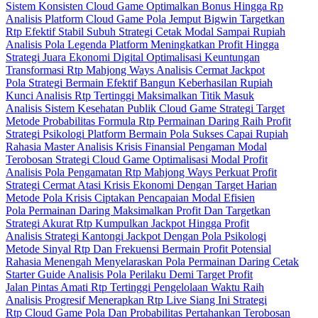
Sistem Konsisten Cloud Game Optimalkan Bonus Hingga Rp
Analisis Platform Cloud Game Pola Jemput Bigwin Targetkan
Rtp Efektif Stabil Subuh Strategi Cetak Modal Sampai Rupiah
Analisis Pola Legenda Platform Meningkatkan Profit Hingga
Strategi Juara Ekonomi Digital Optimalisasi Keuntungan
Transformasi Rtp Mahjong Ways Analisis Cermat Jackpot
Pola Strategi Bermain Efektif Bangun Keberhasilan Rupiah
Kunci Analisis Rtp Tertinggi Maksimalkan Titik Masuk
Analisis Sistem Kesehatan Publik Cloud Game Strategi Target
Metode Probabilitas Formula Rtp Permainan Daring Raih Profit
Strategi Psikologi Platform Bermain Pola Sukses Capai Rupiah
Rahasia Master Analisis Krisis Finansial Pengaman Modal
Terobosan Strategi Cloud Game Optimalisasi Modal Profit
Analisis Pola Pengamatan Rtp Mahjong Ways Perkuat Profit
Strategi Cermat Atasi Krisis Ekonomi Dengan Target Harian
Metode Pola Krisis Ciptakan Pencapaian Modal Efisien
Pola Permainan Daring Maksimalkan Profit Dan Targetkan
Strategi Akurat Rtp Kumpulkan Jackpot Hingga Profit
Analisis Strategi Kantongi Jackpot Dengan Pola Psikologi
Metode Sinyal Rtp Dan Frekuensi Bermain Profit Potensial
Rahasia Menengah Menyelaraskan Pola Permainan Daring Cetak
Starter Guide Analisis Pola Perilaku Demi Target Profit
Jalan Pintas Amati Rtp Tertinggi Pengelolaan Waktu Raih
Analisis Progresif Menerapkan Rtp Live Siang Ini Strategi
Rtp Cloud Game Pola Dan Probabilitas Pertahankan Terobosan