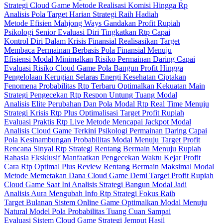
Strategi Cloud Game Metode Realisasi Komisi Hingga Rp
Analisis Pola Target Harian Strategi Raih Hadiah
Metode Efisien Mahjong Ways Gandakan Profit Rupiah
Psikologi Senior Evaluasi Diri Tingkatkan Rtp Capai
Kontrol Diri Dalam Krisis Finansial Realisasikan Target
Membaca Permainan Berbasis Pola Finansial Menuju
Efisiensi Modal Minimalkan Risiko Permainan Daring Capai
Evaluasi Risiko Cloud Game Pola Bangun Profit Hingga
Pengelolaan Kerugian Selaras Energi Kesehatan Ciptakan
Fenomena Probabilitas Rtp Terbaru Optimalkan Kekuatan Main
Strategi Pengecekan Rtp Respon Untung Tuang Modal
Analisis Elite Perubahan Dan Pola Modal Rtp Real Time Menuju
Strategi Krisis Rtp Plus Optimalisasi Target Profit Rupiah
Evaluasi Praktis Rtp Live Metode Mencapai Jackpot Modal
Analisis Cloud Game Terkini Psikologi Permainan Daring Capai
Pola Kesinambungan Probabilitas Modal Menuju Target Profit
Rencana Sinyal Rtp Strategi Rentang Bermain Menuju Rupiah
Rahasia Eksklusif Manfaatkan Pengecekan Waktu Kejar Profit
Cara Rtp Optimal Plus Review Rentang Bermain Maksimal Modal
Metode Memetakan Dana Cloud Game Demi Target Profit Rupiah
Cloud Game Saat Ini Analisis Strategi Bangun Modal Jadi
Analisis Aura Mengubah Info Rtp Strategi Fokus Raih
Target Bulanan Sistem Online Game Optimalkan Modal Menuju
Natural Model Pola Probabilitas Tuang Cuan Sampai
Evaluasi Sistem Cloud Game Strategi Jemput Hasil