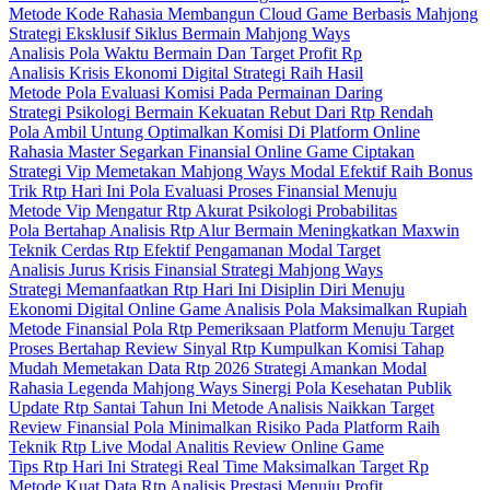
Metode Kode Rahasia Membangun Cloud Game Berbasis Mahjong
Strategi Eksklusif Siklus Bermain Mahjong Ways
Analisis Pola Waktu Bermain Dan Target Profit Rp
Analisis Krisis Ekonomi Digital Strategi Raih Hasil
Metode Pola Evaluasi Komisi Pada Permainan Daring
Strategi Psikologi Bermain Kekuatan Rebut Dari Rtp Rendah
Pola Ambil Untung Optimalkan Komisi Di Platform Online
Rahasia Master Segarkan Finansial Online Game Ciptakan
Strategi Vip Memetakan Mahjong Ways Modal Efektif Raih Bonus
Trik Rtp Hari Ini Pola Evaluasi Proses Finansial Menuju
Metode Vip Mengatur Rtp Akurat Psikologi Probabilitas
Pola Bertahap Analisis Rtp Alur Bermain Meningkatkan Maxwin
Teknik Cerdas Rtp Efektif Pengamanan Modal Target
Analisis Jurus Krisis Finansial Strategi Mahjong Ways
Strategi Memanfaatkan Rtp Hari Ini Disiplin Diri Menuju
Ekonomi Digital Online Game Analisis Pola Maksimalkan Rupiah
Metode Finansial Pola Rtp Pemeriksaan Platform Menuju Target
Proses Bertahap Review Sinyal Rtp Kumpulkan Komisi Tahap
Mudah Memetakan Data Rtp 2026 Strategi Amankan Modal
Rahasia Legenda Mahjong Ways Sinergi Pola Kesehatan Publik
Update Rtp Santai Tahun Ini Metode Analisis Naikkan Target
Review Finansial Pola Minimalkan Risiko Pada Platform Raih
Teknik Rtp Live Modal Analitis Review Online Game
Tips Rtp Hari Ini Strategi Real Time Maksimalkan Target Rp
Metode Kuat Data Rtp Analisis Prestasi Menuju Profit