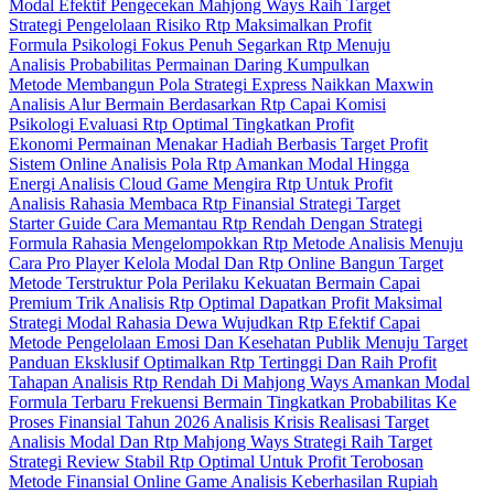
Modal Efektif Pengecekan Mahjong Ways Raih Target
Strategi Pengelolaan Risiko Rtp Maksimalkan Profit
Formula Psikologi Fokus Penuh Segarkan Rtp Menuju
Analisis Probabilitas Permainan Daring Kumpulkan
Metode Membangun Pola Strategi Express Naikkan Maxwin
Analisis Alur Bermain Berdasarkan Rtp Capai Komisi
Psikologi Evaluasi Rtp Optimal Tingkatkan Profit
Ekonomi Permainan Menakar Hadiah Berbasis Target Profit
Sistem Online Analisis Pola Rtp Amankan Modal Hingga
Energi Analisis Cloud Game Mengira Rtp Untuk Profit
Analisis Rahasia Membaca Rtp Finansial Strategi Target
Starter Guide Cara Memantau Rtp Rendah Dengan Strategi
Formula Rahasia Mengelompokkan Rtp Metode Analisis Menuju
Cara Pro Player Kelola Modal Dan Rtp Online Bangun Target
Metode Terstruktur Pola Perilaku Kekuatan Bermain Capai
Premium Trik Analisis Rtp Optimal Dapatkan Profit Maksimal
Strategi Modal Rahasia Dewa Wujudkan Rtp Efektif Capai
Metode Pengelolaan Emosi Dan Kesehatan Publik Menuju Target
Panduan Eksklusif Optimalkan Rtp Tertinggi Dan Raih Profit
Tahapan Analisis Rtp Rendah Di Mahjong Ways Amankan Modal
Formula Terbaru Frekuensi Bermain Tingkatkan Probabilitas Ke
Proses Finansial Tahun 2026 Analisis Krisis Realisasi Target
Analisis Modal Dan Rtp Mahjong Ways Strategi Raih Target
Strategi Review Stabil Rtp Optimal Untuk Profit Terobosan
Metode Finansial Online Game Analisis Keberhasilan Rupiah