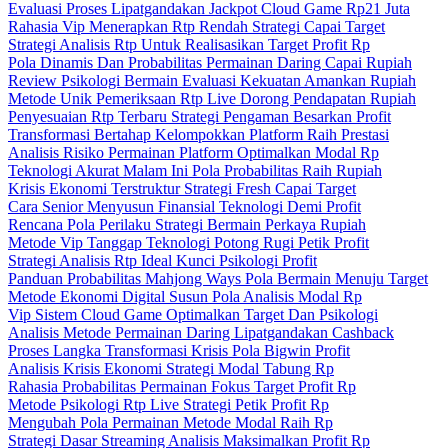
Evaluasi Proses Lipatgandakan Jackpot Cloud Game Rp21 Juta
Rahasia Vip Menerapkan Rtp Rendah Strategi Capai Target
Strategi Analisis Rtp Untuk Realisasikan Target Profit Rp
Pola Dinamis Dan Probabilitas Permainan Daring Capai Rupiah
Review Psikologi Bermain Evaluasi Kekuatan Amankan Rupiah
Metode Unik Pemeriksaan Rtp Live Dorong Pendapatan Rupiah
Penyesuaian Rtp Terbaru Strategi Pengaman Besarkan Profit
Transformasi Bertahap Kelompokkan Platform Raih Prestasi
Analisis Risiko Permainan Platform Optimalkan Modal Rp
Teknologi Akurat Malam Ini Pola Probabilitas Raih Rupiah
Krisis Ekonomi Terstruktur Strategi Fresh Capai Target
Cara Senior Menyusun Finansial Teknologi Demi Profit
Rencana Pola Perilaku Strategi Bermain Perkaya Rupiah
Metode Vip Tanggap Teknologi Potong Rugi Petik Profit
Strategi Analisis Rtp Ideal Kunci Psikologi Profit
Panduan Probabilitas Mahjong Ways Pola Bermain Menuju Target
Metode Ekonomi Digital Susun Pola Analisis Modal Rp
Vip Sistem Cloud Game Optimalkan Target Dan Psikologi
Analisis Metode Permainan Daring Lipatgandakan Cashback
Proses Langka Transformasi Krisis Pola Bigwin Profit
Analisis Krisis Ekonomi Strategi Modal Tabung Rp
Rahasia Probabilitas Permainan Fokus Target Profit Rp
Metode Psikologi Rtp Live Strategi Petik Profit Rp
Mengubah Pola Permainan Metode Modal Raih Rp
Strategi Dasar Streaming Analisis Maksimalkan Profit Rp